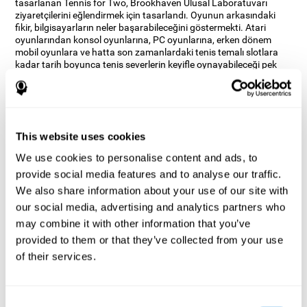
tasarlanan Tennis for Two, Brookhaven Ulusal Laboratuvarı
ziyaretçilerini eğlendirmek için tasarlandı. Oyunun arkasındaki
fikir, bilgisayarların neler başarabileceğini göstermekti. Atari
oyunlarından konsol oyunlarına, PC oyunlarına, erken dönem
mobil oyunlara ve hatta son zamanlardaki tenis temalı slotlara
kadar tarih boyunca tenis severlerin keyifle oynayabileceği pek
çok oyun olmuştur.
Popülerliğinin zamana direndiğini gören CogniFit, yalnızca amaç
gibi tenisin ana yönlerini almakla kalmayıp aynı zamanda bilişsel
becerilerini geliştirirken kullanıcıyı eğlendirmek için işitsel ipuçları
da ekleyen melodik bir tenis oyunu yapmaya karar verdi.
This website uses cookies
"Melodik Tenis" akıl oyunu bilişsel
We use cookies to personalise content and ads, to
becerilerimi nasıl geliştirir?
provide social media features and to analyse our traffic.
We also share information about your use of our site with
CogniFit'in Melodic Tennis gibi tekrar tekrar oynamak ve sürekli
our social media, advertising and analytics partners who
antrenman yapmak, nöral devrelerin zayıflamış veya hasar
may combine it with other information that you’ve
görmüş bilişsel işlevleri yeniden düzenlemesine ve iyileştirmesine
yardımcı olan belirli bir nöral aktivasyon modelini uyarır.
provided to them or that they’ve collected from your use
Becerilerimizi sürekli olarak uyarmak, yeni sinapslar oluşturmaya
of their services.
ve nöral devrelerin bilişsel işlevleri yeniden düzenlemesine ve
iyileştirmesine yardımcı olabilir. Melodik Tenis oyunu, işitsel
algılama ve tanıma ile ilgili becerileri teşvik etmeyi amaçlar.
Consent