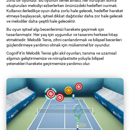
zorlu bir oyundur. Bu oyunun temel amacı, her vuruştan sonra
oluşturulan melodiyi ezberlerken önünüzdeki hedefleri vurmak.
Kullanıcı ilerledikçe oyun daha zorlu hale gelecek, hedefler hareket
etmeye başlayacak, işitsel dikkat dağıtıcılar daha zor hale gelecek
ve melodiler daha çeşitli hale gelecektir.
Bu oyun işitsel algı becerilerimizi harekete geçirmek için
tasarlanmıştır. Her yaş için uygundur ve tasarımı herkese hitap
etmektedir. Melodik Tenis, zihni canlandırmak ve bilişsel becerileri
güçlendirmeye yardımcı olmak için mükemmel bir oyundur.
CogniFit'in Melodik Tenisi gibi akıl oyunları, tanıma ve uzamsal
algımızı geliştirmemize ve nöroplastisite yoluyla bilişsel
yetenekleri harekete geçirmemize yardımcı olur.