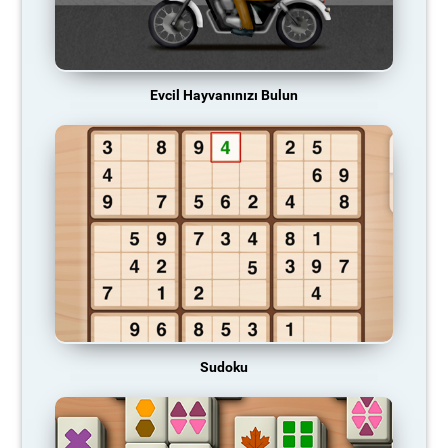
Evcil Hayvanınızı Bulun
Sudoku