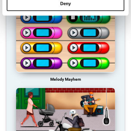
TAVSIYE EDILEN OYUNLAR
Deny
Melody Mayhem