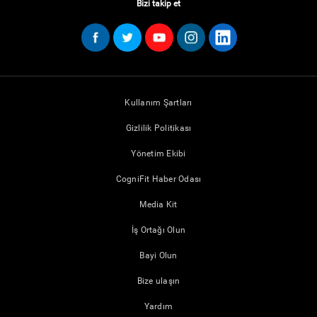
Bizi takip et
Kullanım Şartları
Gizlilik Politikası
Yönetim Ekibi
CogniFit Haber Odası
Media Kit
İş Ortağı Olun
Bayi Olun
Bize ulaşın
Yardım