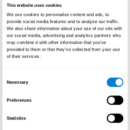
yeteneklerde daha fazla beceri gerektirecek ve onları teşvik
This website uses cookies
etmeye yardımcı olacak, giderek daha karmaşık hedefler
We use cookies to personalise content and ads, to
belirlemelerine yardımcı olur.
provide social media features and to analyse our traffic.
Akıl oyunu “Fruit Frenzy” bilişsel
We also share information about your use of our site with
becerilerimi nasıl geliştirir?
our social media, advertising and analytics partners who
may combine it with other information that you’ve
"Fruit Frenzy" oynamak, belirli bir nöral aktivasyon modelini uyarır.
Bu modeli sürekli olarak tekrarlamak ve eğitmek, sinir
provided to them or that they’ve collected from your use
bağlantılarını optimize etmeye yardımcı olabilir ve sinir
of their services.
devrelerinin zayıflamış veya hasar görmüş bilişsel işlevleri yeniden
düzenlemesine ve kurtarmasına yardımcı olabilir.
"Fruit Frenzy" görsel algı, tepki süresi ve el-göz koordinasyonu
Consent
egzersizlerine yardımcı olur. Bu becerileri sürekli olarak uyarmak,
Necessary
yeni sinapslar oluşturmaya ve bilişsel işlevleri geliştirmeye
Selection
yardımcı olabilir.
Bilişsel yeteneklerimi
Preferences
geliştirmediğimde ne olur?
Beynimiz, sinir kaynaklarını düzenli olarak kullanmadığı işlevler
Statistics
için saklama eğilimindedir. Bu nedenle, bir bilişsel beceri normal
olarak kullanılmazsa, beyin bu nöronal aktivasyon modeli için