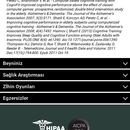
Peretz C, Aharonson V, et al. - Computer based cognitive training with
CogniFit improved cognitive performance above the effect of classic
computer games: prospective, randomized, double blind intervention study
in the elderly. Alzheimer's & Dementia: The Journal of the Alzheimer's
Association 2007; 3(3):S171. Shatil E, Korczyn AD, Peretz C, et al. -
Improving cognitive performance in elderly subjects using computerized
cognitive training - Alzheimer's & Dementia: The Journal of the Alzheimer's
Association 2008; 4(4):T492. Haimov I, Shatil E (2013) Cognitive Training
Improves Sleep Quality and Cognitive Function among Older Adults with
Insomnia. PLOS ONE 8(4): e61390. doi:10.1371/journal.pone.0061390
Thompson HJ, Demiris G, Rue T, Shatil E, Wilamowska K, Zaslavsky O,
Reeder B. - Telemedicine Journal and E-health Date and Volume: 2011
Dec;17(10,):794-800. Epub 2011 Oct 19.
Beyniniz
Sağlık Araştırması
Zİhin Oyunları
Egzersizler