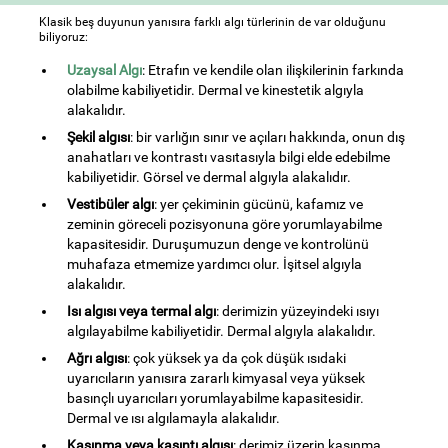
Klasik beş duyunun yanısıra farklı algı türlerinin de var olduğunu
biliyoruz:
Uzaysal Algı
: Etrafın ve kendile olan ilişkilerinin farkında
olabilme kabiliyetidir. Dermal ve kinestetik algıyla
alakalıdır.
Şekil algısı
: bir varlığın sınır ve açıları hakkında, onun dış
anahatları ve kontrastı vasıtasıyla bilgi elde edebilme
kabiliyetidir. Görsel ve dermal algıyla alakalıdır.
Vestibüler algı
: yer çekiminin gücünü, kafamız ve
zeminin göreceli pozisyonuna göre yorumlayabilme
kapasitesidir. Duruşumuzun denge ve kontrolünü
muhafaza etmemize yardımcı olur. İşitsel algıyla
alakalıdır.
Isı algısı veya termal algı
: derimizin yüzeyindeki ısıyı
algılayabilme kabiliyetidir. Dermal algıyla alakalıdır.
Ağrı algısı
: çok yüksek ya da çok düşük ısıdaki
uyarıcıların yanısıra zararlı kimyasal veya yüksek
basınçlı uyarıcıları yorumlayabilme kapasitesidir.
Dermal ve ısı algılamayla alakalıdır.
Kaşınma veya kaşıntı algısı
: derimiz üzerin kaşınma