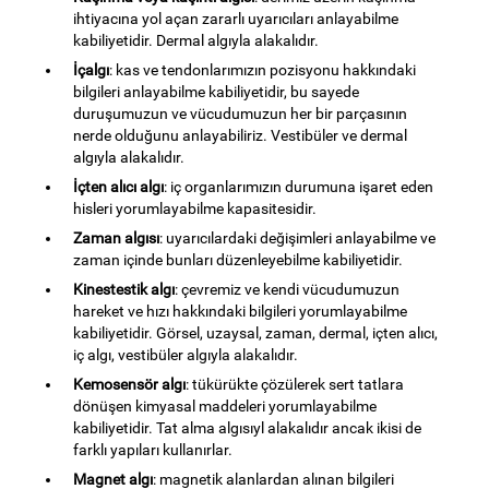
ihtiyacına yol açan zararlı uyarıcıları anlayabilme
kabiliyetidir. Dermal algıyla alakalıdır.
İçalgı
: kas ve tendonlarımızın pozisyonu hakkındaki
bilgileri anlayabilme kabiliyetidir, bu sayede
duruşumuzun ve vücudumuzun her bir parçasının
nerde olduğunu anlayabiliriz. Vestibüler ve dermal
algıyla alakalıdır.
İçten alıcı algı
: iç organlarımızın durumuna işaret eden
hisleri yorumlayabilme kapasitesidir.
Zaman algısı
: uyarıcılardaki değişimleri anlayabilme ve
zaman içinde bunları düzenleyebilme kabiliyetidir.
Kinestestik algı
: çevremiz ve kendi vücudumuzun
hareket ve hızı hakkındaki bilgileri yorumlayabilme
kabiliyetidir. Görsel, uzaysal, zaman, dermal, içten alıcı,
iç algı, vestibüler algıyla alakalıdır.
Kemosensör algı
: tükürükte çözülerek sert tatlara
dönüşen kimyasal maddeleri yorumlayabilme
kabiliyetidir. Tat alma algısıyl alakalıdır ancak ikisi de
farklı yapıları kullanırlar.
Magnet algı
: magnetik alanlardan alınan bilgileri