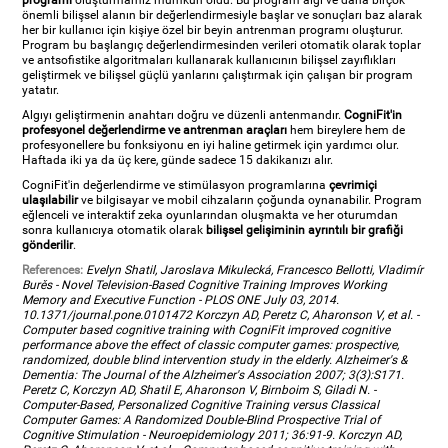
programı
oluşturmamız mümkün oldu. Bu program algı ve daha birçok
önemli bilişsel alanın bir değerlendirmesiyle başlar ve sonuçları baz alarak
her bir kullanıcı için kişiye özel bir beyin antrenman programı oluşturur.
Program bu başlangıç değerlendirmesinden verileri otomatik olarak toplar
ve antsofistike algoritmaları kullanarak kullanıcının bilişsel zayıflıkları
geliştirmek ve bilişsel güçlü yanlarını çalıştırmak için çalışan bir program
yatatır.
Algıyı geliştirmenin anahtarı doğru ve düzenli antenmandır.
CogniFit'in
profesyonel değerlendirme ve antrenman araçları
hem bireylere hem de
profesyonellere bu fonksiyonu en iyi haline getirmek için yardımcı olur.
Haftada iki ya da üç kere, günde sadece 15 dakikanızı alır.
CogniFit'in değerlendirme ve stimülasyon programlarına
çevrimiçi
ulaşılabilir
ve bilgisayar ve mobil cihzaların çoğunda oynanabilir. Program
eğlenceli ve interaktif zeka oyunlarından oluşmakta ve her oturumdan
sonra kullanıcıya otomatik olarak
bilişsel gelişiminin ayrıntılı bir grafiği
gönderilir
.
References:
Evelyn Shatil, Jaroslava Mikulecká, Francesco Bellotti, Vladimír
Burěs - Novel Television-Based Cognitive Training Improves Working
Memory and Executive Function - PLOS ONE July 03, 2014.
10.1371/journal.pone.0101472 Korczyn AD, Peretz C, Aharonson V, et al. -
Computer based cognitive training with CogniFit improved cognitive
performance above the effect of classic computer games: prospective,
randomized, double blind intervention study in the elderly. Alzheimer's &
Dementia: The Journal of the Alzheimer's Association 2007; 3(3):S171.
Peretz C, Korczyn AD, Shatil E, Aharonson V, Birnboim S, Giladi N. -
Computer-Based, Personalized Cognitive Training versus Classical
Computer Games: A Randomized Double-Blind Prospective Trial of
Cognitive Stimulation - Neuroepidemiology 2011; 36:91-9. Korczyn AD,