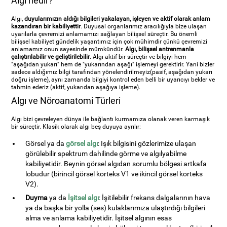
Algı nedir?
Algı,
duyularımızın aldığı bilgileri yakalayan, işleyen ve aktif olarak anlam
kazandıran bir kabiliyettir
. Duyusal organlarımız aracılığıyla bize ulaşan
uyarılarla çevremizi anlamamızı sağlayan bilişsel süreçtir. Bu önemli
bilişsel kabiliyet gündelik yaşantımız için çok mühimdir çünkü çevremizi
anlamamız onun sayesinde mümkündür.
Algı, bilişsel antrenmanla
çalıştırılabilir ve geliştirilebilir
. Algı aktif bir süreçtir ve bilgiyi hem
"aşağıdan yukarı" hem de "yukarından aşağı" işlemeyi gerektirir. Yani bizler
sadece aldığımız bilgi tarafından yönelendirilmeyiz(pasif, aşağıdan yukarı
doğru işleme), aynı zamanda bilgiyi kontrol eden belli bir uyarıcıyı bekler ve
tahmin ederiz (aktif, yukarıdan aşağıya işleme).
Algı ve Nöroanatomi Türleri
Algı bizi çevreleyen dünya ile bağlantı kurmamıza olanak veren karmaşık
bir süreçtir. Klasik olarak algı beş duyuya ayrılır:
Görsel ya da
görsel algı
: Işık bilgisini gözlerimize ulaşan
görülebilir spektrum dahilinde görme ve algılyabilme
kabiliyetidir. Beynin görsel algıdan sorumlu bölgesi artkafa
lobudur (birincil görsel korteks V1 ve ikincil görsel korteks
V2).
Duyma
ya da
İşitsel algı
: İşitilebilir frekans dalgalarının hava
ya da başka bir yolla (ses) kulaklarımıza ulaştırdığı bilgileri
alma ve anlama kabiliyetidir. İşitsel algının esas