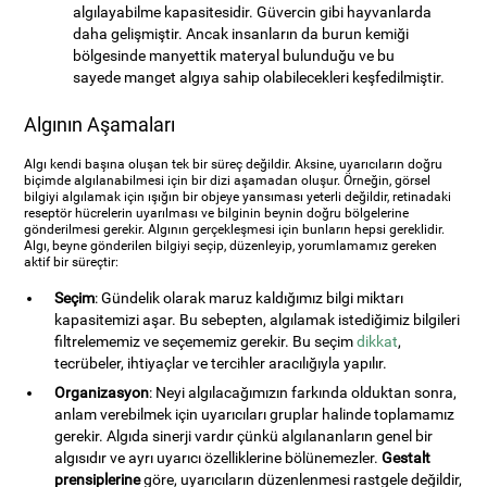
algılayabilme kapasitesidir. Güvercin gibi hayvanlarda
daha gelişmiştir. Ancak insanların da burun kemiği
bölgesinde manyettik materyal bulunduğu ve bu
sayede manget algıya sahip olabilecekleri keşfedilmiştir.
Algının Aşamaları
Algı kendi başına oluşan tek bir süreç değildir. Aksine, uyarıcıların doğru
biçimde algılanabilmesi için bir dizi aşamadan oluşur. Örneğin, görsel
bilgiyi algılamak için ışığın bir objeye yansıması yeterli değildir, retinadaki
reseptör hücrelerin uyarılması ve bilginin beynin doğru bölgelerine
gönderilmesi gerekir. Algının gerçekleşmesi için bunların hepsi gereklidir.
Algı, beyne gönderilen bilgiyi seçip, düzenleyip, yorumlamamız gereken
aktif bir süreçtir:
Seçim
: Gündelik olarak maruz kaldığımız bilgi miktarı
kapasitemizi aşar. Bu sebepten, algılamak istediğimiz bilgileri
filtrelememiz ve seçememiz gerekir. Bu seçim
dikkat
,
tecrübeler, ihtiyaçlar ve tercihler aracılığıyla yapılır.
Organizasyon
: Neyi algılacağımızın farkında olduktan sonra,
anlam verebilmek için uyarıcıları gruplar halinde toplamamız
gerekir. Algıda sinerji vardır çünkü algılananların genel bir
algısıdır ve ayrı uyarıcı özelliklerine bölünemezler.
Gestalt
prensiplerine
göre, uyarıcıların düzenlenmesi rastgele değildir,