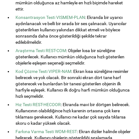
mümkün olduğunca az hamleyle en hızlı biçimde hareket
ettir.
Konsantrasyon Testi VISMEM-PLAN
: Ekranda bir uyarıcı
aydınlanacak ve belli bir sırada bir ses çalınacak. Uyarıcılar
gösterilirken kullanıcı yakından dikkat etmeli ve böylece
sonrasında daha önce gösterildiği şekilde tekrar
edilebilmelidir.
Araştırma Testi REST-COM
: Objeler kısa bir süreliğine
gösterilecek. Kullanıcı mümkün olduğunca hızlı gösterilen
objelerle eşleşen seçeneği seçmelidir.
Kod Çözme Testi VIPER-NAM
: Ekran kısa süreliğine resimler
belirecek ve yok olacak. Bir sonraki ekran dört tane harf
gösterecek ve bunlardan bir tanesi gösterilen objenin ilk
harfiyle eşleşek. Kullanıcı ilk doğru harfi mümkün olduğunca
hızlı seçmelidir.
Hız Testi REST-HECOOR
: Ekranda mavi bir dörtgen belirecek.
Kullanıcının olabildiğince hızlı karenin ortasına çok kere
tıklaması gerekecek. Kullanıcı ne kadar çok sayıda tıklarsa
skoru o kadar yüksek olacak.
Farkına Varma Testi WOM-REST
: Ekran diziler halinde objeler
belirecek. Kullanıcı objelerin gösterildiği sıralamada