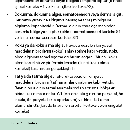
aşamasından sorumlu beyin bölgesi temporal loptur (birincil
işitsel korteks A1 ve ikincil işitsel korteks A2).
Dokunma, dokunma algısı, somatosensori veya dermal algı)
:
Derimizin yüzeyine aldığımız basınç ve titreşim bilgisini
algılama kapasitesidir. Dermal algının esas aşamasından
sorumlu bölge yan loptur (birincil somatosensori korteks S1
ve ikincil somatosensori korteks S2).
Koku ya da koku alma algısı
: Havada çözülen kimyasal
maddelerin bilgilerini (koku) anlayabilme kabiliyetidir. Koku
alma algısının temel aşamaları burun soğanı (birincil koku
alma korteksi) ve piriformis korteks (ikincil koku alma
korteksi) tarafından gerçekleştirilir.
Tat ya da tatma algısı
: Tükürükte çözülen kimyasal
maddelerin bilgisini (tat) anlamlandırabilme kabiliyetidir.
Beynin bu algının temel aşamalarından sorumlu bölgeleri
birincil tat alma alanları G1 (Art orta altı girus, ön paryetal, ön
insula, ön-paryetal orta operkulum) ve ikincil tat alma
alanlarıdır G2 (kaudo lateral ön orbital korteks ve ön singülat
korteks).
Diğer Algı Türleri