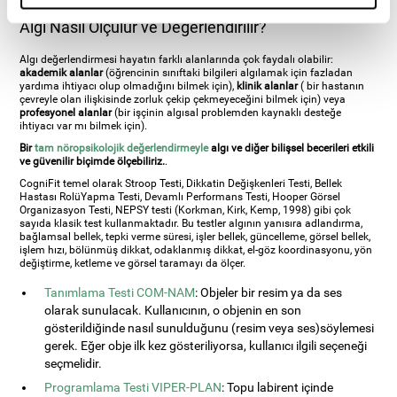
oluşan beyin hasarlarının sonucunda oluşur.
Algı Nasıl Ölçülür ve Değerlendirilir?
Algı değerlendirmesi hayatın farklı alanlarında çok faydalı olabilir:
akademik alanlar
(öğrencinin sınıftaki bilgileri algılamak için fazladan
yardıma ihtiyacı olup olmadığını bilmek için),
klinik alanlar
( bir hastanın
çevreyle olan ilişkisinde zorluk çekip çekmeyeceğini bilmek için) veya
profesyonel alanlar
(bir işçinin algısal problemden kaynaklı desteğe
ihtiyacı var mı bilmek için).
Bir
tam nöropsikolojik değerlendirmeyle
algı ve diğer bilişsel becerileri etkili
ve güvenilir biçimde ölçebiliriz.
.
CogniFit temel olarak Stroop Testi, Dikkatin Değişkenleri Testi, Bellek
Hastası RolüYapma Testi, Devamlı Performans Testi, Hooper Görsel
Organizasyon Testi, NEPSY testi (Korkman, Kirk, Kemp, 1998) gibi çok
sayıda klasik test kullanmaktadır. Bu testler algının yanısıra adlandırma,
bağlamsal bellek, tepki verme süresi, işler bellek, güncelleme, görsel bellek,
işlem hızı, bölünmüş dikkat, odaklanmış dikkat, el-göz koordinasyonu, yön
değiştirme, ketleme ve görsel taramayı da ölçer.
Tanımlama Testi COM-NAM
: Objeler bir resim ya da ses
olarak sunulacak. Kullanıcının, o objenin en son
gösterildiğinde nasıl sunulduğunu (resim veya ses)söylemesi
gerek. Eğer obje ilk kez gösteriliyorsa, kullanıcı ilgili seçeneği
seçmelidir.
Programlama Testi VIPER-PLAN
: Topu labirent içinde