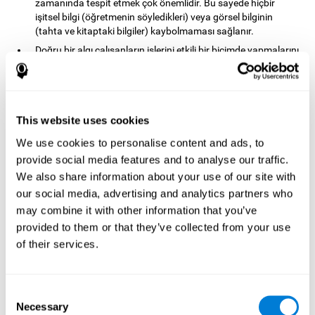
zamanında tespit etmek çok önemlidir. Bu sayede hiçbir
işitsel bilgi (öğretmenin söyledikleri) veya görsel bilginin
(tahta ve kitaptaki bilgiler) kaybolmaması sağlanır.
Doğru bir algı çalışanların işlerini etkili bir biçimde yapmalarını
sağlar. Sanatçılar profesyonel dünyada algının önemi için
açık bir örnektirler. Ancak her iş az ya da çok seviyede bir tür
algıyı gerektirir: temizlikçiler, taksi şoförleri, tasarımcılar,
polisler, kasiyerler, inşaat ustaları, vb.
This website uses cookies
Yol işaretleri ve arabadan gelen sesleri algılamak güvenli
araba sürüşü için önemlidir.
We use cookies to personalise content and ads, to
Algı sayesinde çevremizde yol alır ve onunla etkileşime
provide social media features and to analyse our traffic.
geçeriz. Market alışverişi, video oyunu oynamak, yemek
We also share information about your use of our site with
yapmak ve çamaşır yıkamak tüm duyularımızı kullanmamızı
our social media, advertising and analytics partners who
gerektirir.
may combine it with other information that you’ve
Agnozi, ve algıyla alakalı diğer bozukluklar
provided to them or that they’ve collected from your use
of their services.
Bazı durumlarda, algı, patolojik olmaksızın gerçekliği yansıtmayabilir.
Algıdaki bu "başarısızlıklar", yanılsamalar veya halüsinasyonlar olabilir.
İllüzyon
Gerçek bir dış uyaranın yanlış yorumlanmasına işaret ederken,
halüsinasyonlar
gerçek bir dış uyaranın varlığı olmadan hatalı bir algıdan
Consent
oluşur.Bu algısal deneyimler, mevcut herhangi bir patolojiyle gerçekleşebilir,
bunlar temel olarak sistemin fizyolojik veya bilişsel özelliklerinden veya
Necessary
Selection
değiştirilmiş durumlardan kaynaklanır (madde bağımlılığı veya uyku hali).