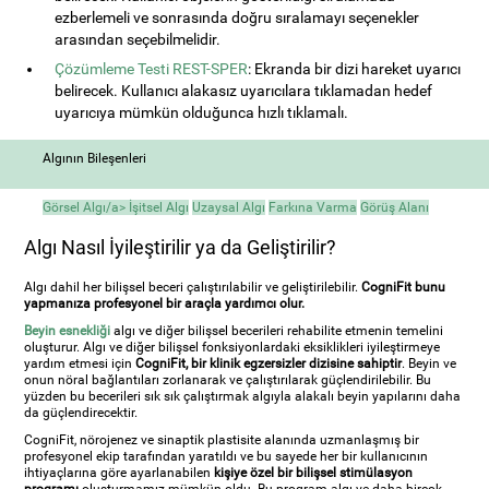
ezberlemeli ve sonrasında doğru sıralamayı seçenekler
arasından seçebilmelidir.
Çözümleme Testi REST-SPER
: Ekranda bir dizi hareket uyarıcı
belirecek. Kullanıcı alakasız uyarıcılara tıklamadan hedef
uyarıcıya mümkün olduğunca hızlı tıklamalı.
Algının Bileşenleri
Görsel Algı/a>
İşitsel Algı
Uzaysal Algı
Farkına Varma
Görüş Alanı
Algı Nasıl İyileştirilir ya da Geliştirilir?
Algı dahil her bilişsel beceri çalıştırılabilir ve geliştirilebilir.
CogniFit bunu
yapmanıza profesyonel bir araçla yardımcı olur.
Beyin esnekliği
algı ve diğer bilişsel becerileri rehabilite etmenin temelini
oluşturur. Algı ve diğer bilişsel fonksiyonlardaki eksiklikleri iyileştirmeye
yardım etmesi için
CogniFit, bir klinik egzersizler dizisine sahiptir
. Beyin ve
onun nöral bağlantıları zorlanarak ve çalıştırılarak güçlendirilebilir. Bu
yüzden bu becerileri sık sık çalıştırmak algıyla alakalı beyin yapılarını daha
da güçlendirecektir.
CogniFit, nörojenez ve sinaptik plastisite alanında uzmanlaşmış bir
profesyonel ekip tarafından yaratıldı ve bu sayede her bir kullanıcının
ihtiyaçlarına göre ayarlanabilen
kişiye özel bir bilişsel stimülasyon