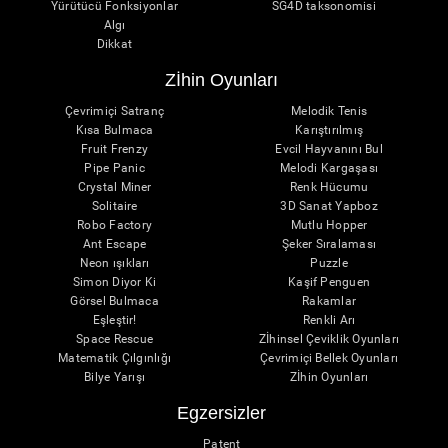
Yürütücü Fonksiyonlar
SG4D taksonomisi
Algı
Dikkat
Zİhin Oyunları
Çevrimiçi Satranç
Melodik Tenis
Kısa Bulmaca
Karıştırılmış
Fruit Frenzy
Evcil Hayvanını Bul
Pipe Panic
Melodi Kargaşası
Crystal Miner
Renk Hücumu
Solitaire
3D Sanat Yapboz
Robo Factory
Mutlu Hopper
Ant Escape
Şeker Sıralaması
Neon ışıkları
Puzzle
Simon Diyor Ki
Kaşif Penguen
Görsel Bulmaca
Rakamlar
Eşleştir!
Renkli Arı
Space Rescue
Zİhinsel Çeviklik Oyunları
Matematik Çılgınlığı
Çevrimiçi Bellek Oyunları
Bilye Yarışı
Zİhin Oyunları
Egzersizler
Patent