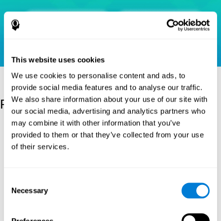
This website uses cookies
We use cookies to personalise content and ads, to
provide social media features and to analyse our traffic.
We also share information about your use of our site with
Referanslar
our social media, advertising and analytics partners who
may combine it with other information that you’ve
Heaton, R.K. (1981). Wisconsin kart sıralama testi için bir
provided to them or that they’ve collected from your use
kılavuz. Batı Psikolojik Hizmetler.
of their services.
Raven, J.C. (1936). Genetik çalışmalarda kullanılan zihinsel
testler: İlgili bireylerin, ağırlıklı olarak eğitici ve ağırlıklı olarak
üremeye yönelik testlerdeki performansı. Yüksek Lisans Tezi,
Londra Üniversitesi.
Consent
Necessary
Selection
Wechsler, D. (1997). WAIS-III: Wechsler Yetişkin Zeka Ölçeği -
Üçüncü baskı yönetim ve puanlama kılavuzu. San Antonio,
Teksas: Psikolojik Şirketi.
Preferences