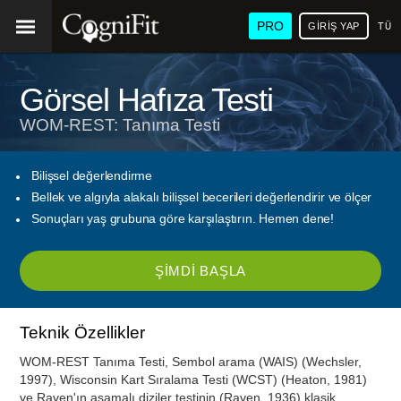
PRO
GIRIŞ YAP
TÜR
Görsel Hafıza Testi
WOM-REST: Tanıma Testi
Bilişsel değerlendirme
Bellek ve algıyla alakalı bilişsel becerileri değerlendirir ve ölçer
Sonuçları yaş grubuna göre karşılaştırın. Hemen dene!
ŞIMDI BAŞLA
Teknik Özellikler
WOM-REST Tanıma Testi, Sembol arama (WAIS) (Wechsler,
1997), Wisconsin Kart Sıralama Testi (WCST) (Heaton, 1981)
ve Raven'ın aşamalı diziler testinin (Raven, 1936) klasik