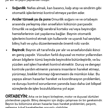
yer alır ve çeşitli yapılardan oluşur:
Soğanilik
: Nefes almak, kan basıncı, kalp atışı ve sindirim gibi
otomatik işlevlerimizi kontrol etmeye yardım eder.
Anüler tümsek ya da pons
Omurilik soğanı ve ve ortabeyin
arasında yerleşmiş olan ansefalon kökünün parçasıdır.
Omurilik ve soğaniliği serebral korteks ve/veya beyinciğin
hemisferlerinin üst yapılarına bağlar. Beynin otomatik
işlevlerini kontrol etmek için kullanırılır ve uyanık hal seviyleri,
bilinç hali ve uyku düzenlemesinde önemli rolü vardır.
Beyincik
: Beynin alt tarafında yer alır ve ansefalondaki ikinci
en geniş yapıdır. Vücudun farklı duyusal ve motor yollarından
alınan bilgilerin tümü beyinde beyincikte bütünleştirilir, ve bu
yüzden asıl işlevi hareketi kontrol etmektir. Duruş ve dengeyi
kontrole yardım etmenin yanısıra insanların hareket etmeyi,
yürümeyi, bisiklet binmeyi öğrenmesini de mümkün kılar. Bu
yapıya alınan hasarlar hareket ve koordinasyon problemleri,
ve duruşu kontrol sorunlarının yanında bazı daha üst bilişsel
süreçlerde de işlev bozukluklarına yol açar.
ORTABEYİN:
Arka ve ön beyni birleştiren, motor ve duyusal dürtüleri
yönlendiren yapıdır. Bilinç deneyimi için doğru çalışması ön bir gereksimdir.
Beynin bu bölümüne alınan hasarlar bazı hareket problemleri, çarpıntı,
setleşme, tuhaf hareketlerden sorumlu olabilirler.