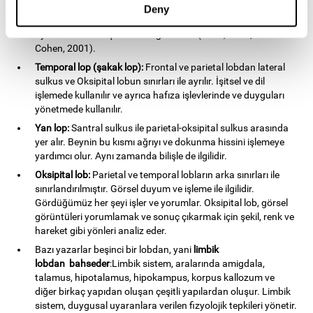
problem çözme, yargılama ve dürtü kontrolü ile empati,
Deny
cömertlik ve davranış gibi duyguların düzenlenmesinde rol
oynar. Yürütücü işlevlerle bağlantılıdır (Miller, 2000; Miller ve
Cohen, 2001).
Temporal lop (şakak lop):
Frontal ve parietal lobdan lateral
sulkus ve Oksipital lobun sınırları ile ayrılır. İşitsel ve dil
işlemede kullanılır ve ayrıca hafıza işlevlerinde ve duyguları
yönetmede kullanılır.
Yan lop:
Santral sulkus ile parietal-oksipital sulkus arasında
yer alır. Beynin bu kısmı ağrıyı ve dokunma hissini işlemeye
yardımcı olur. Aynı zamanda bilişle de ilgilidir.
Oksipital lob:
Parietal ve temporal lobların arka sınırları ile
sınırlandırılmıştır. Görsel duyum ve işleme ile ilgilidir.
Gördüğümüz her şeyi işler ve yorumlar. Oksipital lob, görsel
görüntüleri yorumlamak ve sonuç çıkarmak için şekil, renk ve
hareket gibi yönleri analiz eder.
Bazı yazarlar beşinci bir lobdan, yani
limbik
lobdan bahseder
:Limbik sistem, aralarında amigdala,
talamus, hipotalamus, hipokampus, korpus kallozum ve
diğer birkaç yapıdan oluşan çeşitli yapılardan oluşur. Limbik
sistem, duygusal uyaranlara verilen fizyolojik tepkileri yönetir.