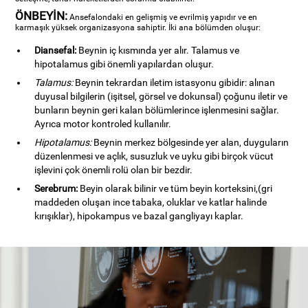
ÖNBEYİN:
Ansefalondaki en gelişmiş ve evrilmiş yapıdır ve en
karmaşık yüksek organizasyona sahiptir. İki ana bölümden oluşur:
Diansefal:
Beynin iç kısmında yer alır. Talamus ve
hipotalamus gibi önemli yapılardan oluşur.
Talamus:
Beynin tekrardan iletim istasyonu gibidir: alınan
duyusal bilgilerin (işitsel, görsel ve dokunsal) çoğunu iletir ve
bunların beynin geri kalan bölümlerince işlenmesini sağlar.
Ayrıca motor kontroled kullanılır.
Hipotalamus:
Beynin merkez bölgesinde yer alan, duyguların
düzenlenmesi ve açlık, susuzluk ve uyku gibi birçok vücut
işlevini çok önemli rolü olan bir bezdir.
Serebrum:
Beyin olarak bilinir ve tüm beyin korteksini,(gri
maddeden oluşan ince tabaka, oluklar ve katlar halinde
kırışıklar), hipokampus ve bazal gangliyayı kaplar.