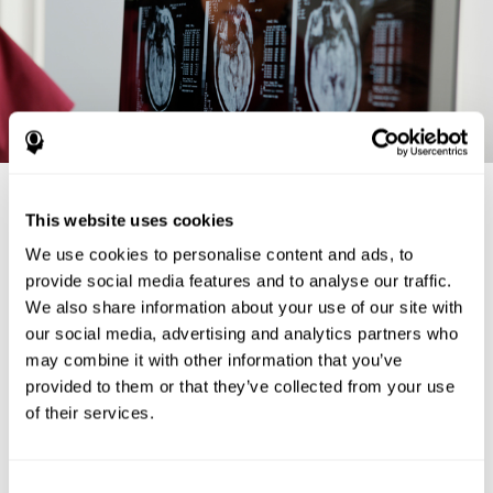
Beyin anatomisi ve işlevleri
This website uses cookies
Bu bölümde beynin anatomisine ve her bir yapının işlevlerinde daha
We use cookies to personalise content and ads, to
yakından bakacağız.
BAZAL GANGLİON:
provide social media features and to analyse our traffic.
Hareketi başlatmak ve entegre etmek için
çalışan bir grup subkortikal nöronal yapı. Beyin korteksinden ve
We also share information about your use of our site with
ensefalonun tabanından bilgi alır, işler ve koordineli bir harekete izin
our social media, advertising and analytics partners who
vermek için kortekse, medulla ve tabana yansıtırlar. Bu nöronal yapı grubu
ince motor becerilerini koordine etmek için beyincikle birlikte çalışır. Birkaç
may combine it with other information that you’ve
yapıdan oluşur:
provided to them or that they’ve collected from your use
Gönüllü hareket kontrolünde ima edilen "C" şeklinde bir
of their services.
çekirdek olan kaudat çekirdeği, öğrenme ve hafıza
işlemlerinde de ima edilmiştir.
Putamen
Consent