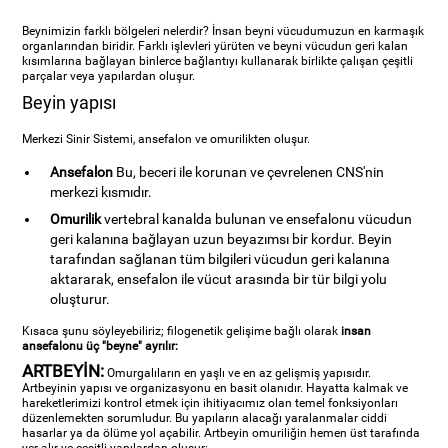
Beynimizin farklı bölgeleri nelerdir? İnsan beyni vücudumuzun en karmaşık
organlarından biridir. Farklı işlevleri yürüten ve beyni vücudun geri kalan
kısımlarına bağlayan binlerce bağlantıyı kullanarak birlikte çalışan çeşitli
parçalar veya yapılardan oluşur.
Beyin yapısı
Merkezi Sinir Sistemi, ansefalon ve omurilikten oluşur.
Ansefalon
Bu, beceri ile korunan ve çevrelenen CNS'nin
merkezi kısmıdır.
Omurilik
vertebral kanalda bulunan ve ensefalonu vücudun
geri kalanına bağlayan uzun beyazımsı bir kordur. Beyin
tarafından sağlanan tüm bilgileri vücudun geri kalanına
aktararak, ensefalon ile vücut arasında bir tür bilgi yolu
oluşturur.
Kısaca şunu söyleyebiliriz; filogenetik gelişime bağlı olarak
insan
ansefalonu üç "beyne" ayrılır:
ARTBEYİN:
Omurgalıların en yaşlı ve en az gelişmiş yapısıdır.
Artbeyinin yapısı ve organizasyonu en basit olanıdır. Hayatta kalmak ve
hareketlerimizi kontrol etmek için ihitiyacımız olan temel fonksiyonları
düzenlemekten sorumludur. Bu yapıların alacağı yaralanmalar ciddi
hasarlar ya da ölüme yol açabilir. Artbeyin omuriliğin hemen üst tarafında