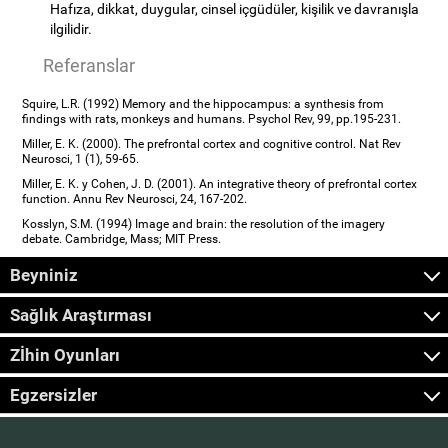
Hafıza, dikkat, duygular, cinsel içgüdüler, kişilik ve davranışla
ilgilidir.
Referanslar
Squire, L.R. (1992) Memory and the hippocampus: a synthesis from
findings with rats, monkeys and humans. Psychol Rev, 99, pp.195-231.
Miller, E. K. (2000). The prefrontal cortex and cognitive control. Nat Rev
Neurosci, 1 (1), 59-65.
Miller, E. K. y Cohen, J. D. (2001). An integrative theory of prefrontal cortex
function. Annu Rev Neurosci, 24, 167-202.
Kosslyn, S.M. (1994) Image and brain: the resolution of the imagery
debate. Cambridge, Mass; MIT Press.
Beyniniz
Sağlık Araştırması
Zİhin Oyunları
Egzersizler