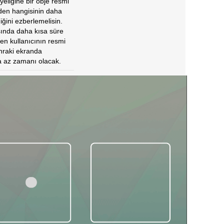
yeliğine bir obje resmi
den hangisinin daha
ğini ezberlemelisin.
sında daha kısa süre
n kullanıcının resmi
nraki ekranda
a az zamanı olacak.