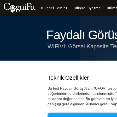
Bilişsel Testler
Bilişsel Uyarma
Bilims
Faydalı Görüş
WIFIVI: Görsel Kapasite Tes
Teknik Özellikler
Bu test Faydalı Görüş Alanı (UFOV) testide
değerlendirme dizilerinden esinlenmiştir. Tes
miktarını değerlendirir. Bu görevde en iyi
genişliği gerektiğinden kullanıcı görevi yap