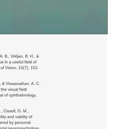
. B., Vrkljan, B. H., &
e in a useful field of
of Vision, 10(7), 152-
., & Viswanathan, A. C.
the visual field
nal of ophthalmology,
, Cissell, G. M.,
lity and validity of
stered by personal
ental neuropsychology,