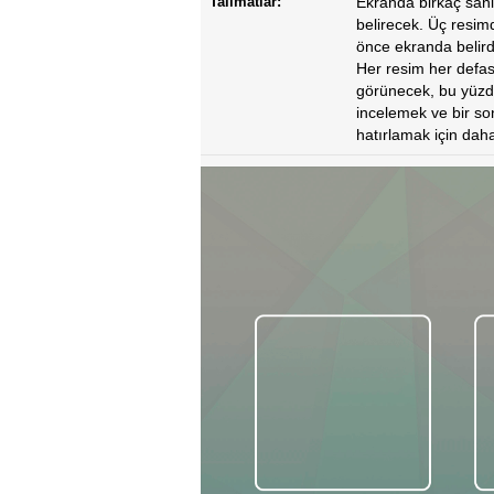
Talimatlar:
Ekranda birkaç sani
belirecek. Üç resim
önce ekranda belirdi
Her resim her defa
görünecek, bu yüzde
incelemek ve bir so
hatırlamak için dah