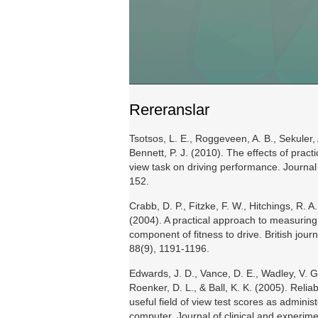
Rereranslar
Tsotsos, L. E., Roggeveen, A. B., Sekuler, A
Bennett, P. J. (2010). The effects of practic
view task on driving performance. Journal 
152.
Crabb, D. P., Fitzke, F. W., Hitchings, R. A
(2004). A practical approach to measuring 
component of fitness to drive. British jour
88(9), 1191-1196.
Edwards, J. D., Vance, D. E., Wadley, V. G.
Roenker, D. L., & Ball, K. K. (2005). Reliabi
useful field of view test scores as admini
computer. Journal of clinical and experim