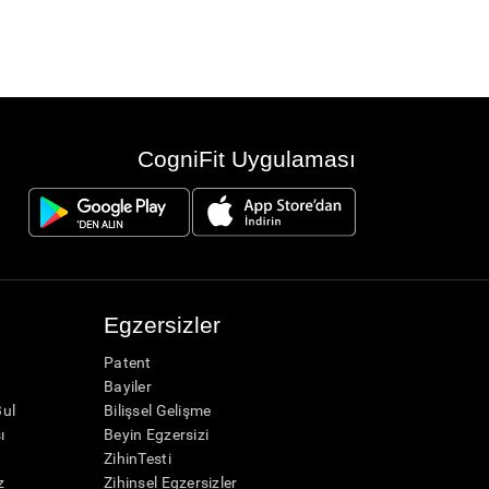
CogniFit Uygulaması
Egzersizler
Patent
Bayiler
Bul
Bilişsel Gelişme
ı
Beyin Egzersizi
ZihinTesti
z
Zihinsel Egzersizler