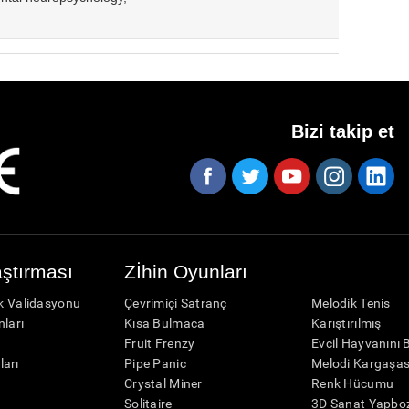
Bizi takip et
aştırması
Zİhin Oyunları
ik Validasyonu
Çevrimiçi Satranç
Melodik Tenis
nları
Kısa Bulmaca
Karıştırılmış
r
Fruit Frenzy
Evcil Hayvanını 
ları
Pipe Panic
Melodi Kargaşas
Crystal Miner
Renk Hücumu
r
Solitaire
3D Sanat Yapbo