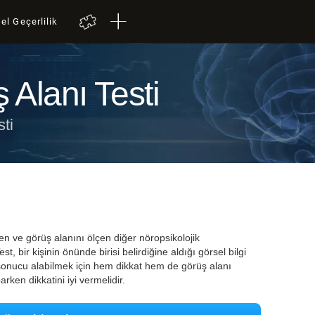
el Geçerlilik
 Alanı Testi
ti
n ve görüş alanını ölçen diğer nöropsikolojik
t, bir kişinin önünde birisi belirdiğine aldığı görsel bilgi
 sonucu alabilmek için hem dikkat hem de görüş alanı
arken dikkatini iyi vermelidir.