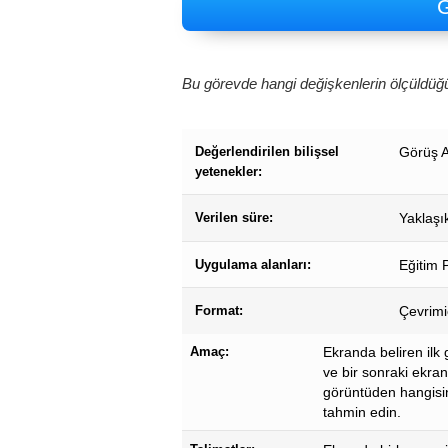
G
Bu görevde hangi değişkenlerin ölçüldüğü
Değerlendirilen bilişsel
Görüş A
yetenekler:
Verilen süre:
Yaklaşık
Uygulama alanları:
Eğitim P
Format:
Çevrimiç
Amaç:
Ekranda beliren ilk
ve bir sonraki ekra
görüntüden hangisi
tahmin edin.