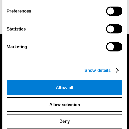
anlamına gelen nörojenezi azaltabilir ve hatta engelleyebilir.
Senin için en iyi beyin sağlığı programı ne çok kolay ne de çok
Preferences
stresli olmalı ve sen ilerledikçe senin ihtiyaçlarına göre
ayarlanan kişiye özel bir antrenman sunmalıdır.
Statistics
Marketing
Show details
Allow all
Allow selection
Deny