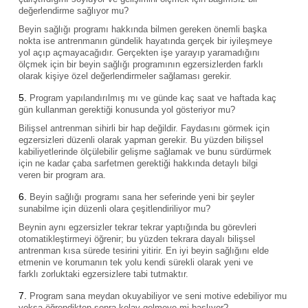
değerlendirme sağlıyor mu?
Beyin sağlığı programı hakkında bilmen gereken önemli başka
nokta ise antrenmanın gündelik hayatında gerçek bir iyileşmeye
yol açıp açmayacağıdır. Gerçekten işe yarayıp yaramadığını
ölçmek için bir beyin sağlığı programının egzersizlerden farklı
olarak kişiye özel değerlendirmeler sağlaması gerekir.
Program yapılandırılmış mı ve günde kaç saat ve haftada kaç
gün kullanman gerektiği konusunda yol gösteriyor mu?
Bilişsel antrenman sihirli bir hap değildir. Faydasını görmek için
egzersizleri düzenli olarak yapman gerekir. Bu yüzden bilişsel
kabiliyetlerinde ölçülebilir gelişme sağlamak ve bunu sürdürmek
için ne kadar çaba sarfetmen gerektiği hakkında detaylı bilgi
veren bir program ara.
Beyin sağlığı programı sana her seferinde yeni bir şeyler
sunabilme için düzenli olara çeşitlendiriliyor mu?
Beynin aynı egzersizler tekrar tekrar yaptığında bu görevleri
otomatikleştirmeyi öğrenir; bu yüzden tekrara dayalı bilişsel
antrenman kısa sürede tesirini yitirir. En iyi beyin sağlığını elde
etmenin ve korumanın tek yolu kendi sürekli olarak yeni ve
farklı zorluktaki egzersizlere tabi tutmaktır.
Program sana meydan okuyabiliyor ve seni motive edebiliyor mu
yoksa öğrendikten sonra kolay gelmeye mi başlıyor?