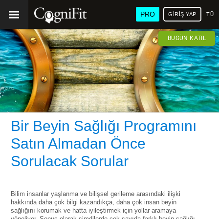
PRO
GIRIŞ YAP
TÜR
BUGÜN KATIL
Bir Beyin Sağlığı Programını
Satın Almadan Önce
Sorulacak Sorular
Bilim insanlar yaşlanma ve bilişsel gerileme arasındaki ilişki
hakkında daha çok bilgi kazandıkça, daha çok insan beyin
sağlığını korumak ve hatta iyileştirmek için yollar aramaya
yöneliyor. Sonuç olarak şimdilerde çok sayıda farklı beyin sağlığı