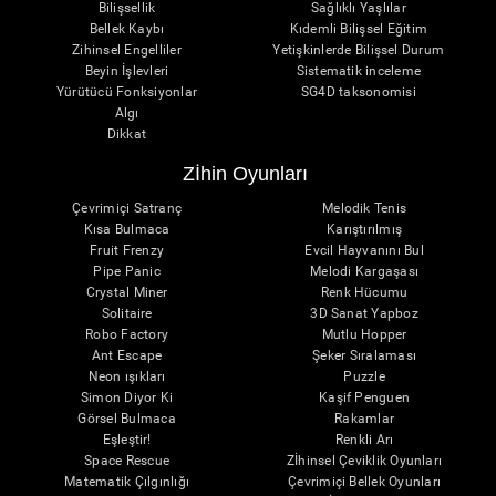
Bilişsellik
Sağlıklı Yaşlılar
Bellek Kaybı
Kıdemli Bilişsel Eğitim
Zihinsel Engelliler
Yetişkinlerde Bilişsel Durum
Beyin İşlevleri
Sistematik inceleme
Yürütücü Fonksiyonlar
SG4D taksonomisi
Algı
Dikkat
Zİhin Oyunları
Çevrimiçi Satranç
Melodik Tenis
Kısa Bulmaca
Karıştırılmış
Fruit Frenzy
Evcil Hayvanını Bul
Pipe Panic
Melodi Kargaşası
Crystal Miner
Renk Hücumu
Solitaire
3D Sanat Yapboz
Robo Factory
Mutlu Hopper
Ant Escape
Şeker Sıralaması
Neon ışıkları
Puzzle
Simon Diyor Ki
Kaşif Penguen
Görsel Bulmaca
Rakamlar
Eşleştir!
Renkli Arı
Space Rescue
Zİhinsel Çeviklik Oyunları
Matematik Çılgınlığı
Çevrimiçi Bellek Oyunları