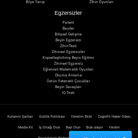
Bilye Yarışı
Zİhin Oyunları
Egzersizler
Patent
Bayiler
Bilişsel Gelişme
Beyin Egzersizi
ZihinTesti
Zihinsel Egzersizler
Kişiselleştirilmiş Beyin Eğitimi
Zihinsel Egzersiz
Eğlenceli Matematik Oyunları
Okuma Anlama
Üstün Yetenekli Çocuklar
Beyin Savaşları
IQ Testi
Kullanım Şartları
Gizlilik Politikası
Yönetim Ekibi
CogniFit Haber Odası
Media Kit
İş Ortağı Olun
Bayi Olun
Bize ulaşın
Yardım
Erişilebilirlik Bildirimi
Güven Merkezi