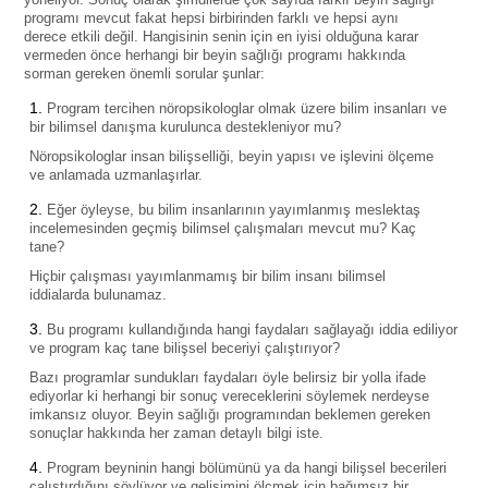
programı mevcut fakat hepsi birbirinden farklı ve hepsi aynı
derece etkili değil. Hangisinin senin için en iyisi olduğuna karar
vermeden önce herhangi bir beyin sağlığı programı hakkında
sorman gereken önemli sorular şunlar:
Program tercihen nöropsikologlar olmak üzere bilim insanları ve
bir bilimsel danışma kurulunca destekleniyor mu?
Nöropsikologlar insan bilişselliği, beyin yapısı ve işlevini ölçeme
ve anlamada uzmanlaşırlar.
Eğer öyleyse, bu bilim insanlarının yayımlanmış meslektaş
incelemesinden geçmiş bilimsel çalışmaları mevcut mu? Kaç
tane?
Hiçbir çalışması yayımlanmamış bir bilim insanı bilimsel
iddialarda bulunamaz.
Bu programı kullandığında hangi faydaları sağlayağı iddia ediliyor
ve program kaç tane bilişsel beceriyi çalıştırıyor?
Bazı programlar sundukları faydaları öyle belirsiz bir yolla ifade
ediyorlar ki herhangi bir sonuç vereceklerini söylemek nerdeyse
imkansız oluyor. Beyin sağlığı programından beklemen gereken
sonuçlar hakkında her zaman detaylı bilgi iste.
Program beyninin hangi bölümünü ya da hangi bilişsel becerileri
çalıştırdığını söylüyor ve gelişimini ölçmek için bağımsız bir