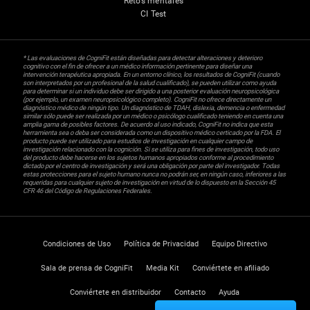
Retos mentales
CI Test
* Las evaluaciones de CogniFit están diseñadas para detectar alteraciones y deterioro
cognitivo con el fin de ofrecer a un médico información pertinente para diseñar una
intervención terapéutica apropiada. En un entorno clínico, los resultados de CogniFit (cuando
son interpretados por un profesional de la salud cualificado), se pueden utilizar como ayuda
para determinar si un individuo debe ser dirigido a una posterior evaluación neuropsicológica
(por ejemplo, un examen neuropsicológico completo). CogniFit no ofrece directamente un
diagnóstico médico de ningún tipo. Un diagnóstico de TDAH, dislexia, demencia o enfermedad
similar sólo puede ser realizada por un médico o psicólogo cualificado teniendo en cuenta una
amplia gama de posibles factores. De acuerdo al uso indicado, CogniFit no indica que esta
herramienta sea o deba ser considerada como un dispositivo médico certicado por la FDA. El
producto puede ser utilizado para estudios de investigación en cualquier campo de
investigación relacionado con la cognición. Si se utiliza para fines de investigación, todo uso
del producto debe hacerse en los sujetos humanos apropiados conforme al procedimiento
dictado por el centro de investigación y será una obligación por parte del investigador. Todas
estas protecciones para el sujeto humano nunca no podrán ser, en ningún caso, inferiores a las
requeridas para cualquier sujeto de investigación en virtud de lo dispuesto en la Sección 45
CFR 46 del Código de Regulaciones Federales.
Condiciones de Uso
Política de Privacidad
Equipo Directivo
Sala de prensa de CogniFit
Media Kit
Conviértete en afiliado
Conviértete en distribuidor
Contacto
Ayuda