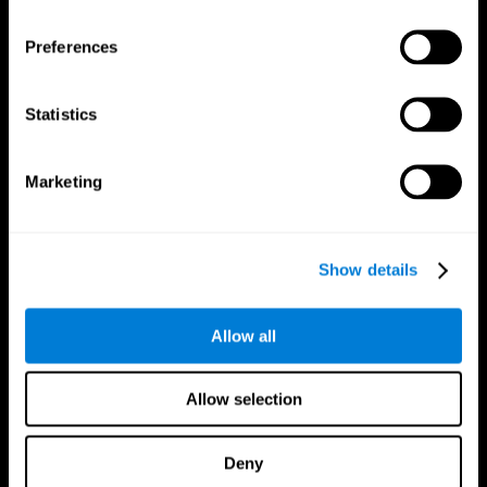
Síguenos en
Preferences
Statistics
Tu Cerebro
Investigación
El Cerebro Humano
Validación de las Terapias Digitales
Marketing
Mente y Cerebro
Juegos de Ordenador
Partes del cerebro
Adultos Sanos
Las Neuronas
Pilotos
Plasticidad Neuronal
Evaluación Holistica
Capacidad Cerebral
Personas Mayores Saludables (iTV)
Show details
Cognición
Entrenamiento Adultos Mayores
Pérdida de Memoria
Estado cognitivo en mayores
Discapacidad Intelectual
Revisión sistemática
Allow all
Funciones cerebrales
Taxonomía SG4D
Funciones Ejecutivas
Coordinación
Allow selection
Memoria
Percepción
Atención
Deny