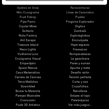
Juegos Mentales
Ajedrez en línea
Ranaventuras
Mini Crucigrama
Línea de Caramelos
Fruit Frenzy
Puzles
Pipe Panic
Pingüino Explorador
Crystal Miner
Dígitos
Solitario
Zumbalú
Robo Factory
Explotaglobos
Ant Escape
Encrucijada
Treasure Island
Hiper-espacio
Neon Lights
Frescazoo
Vuélveme Loco
Rompecabezas
Crucigrama Visual
La gasolinera
Emparéjalo
Pares y sumas
Space Rescue
Apunta y resta
Caos Matemático
Desafío ratón
Carrera de Canicas
Tensión perfecta
Tenis Melódico
Corta y cae
Scrambled
Cruzafichas
Busca tu Mascota
Nenúfares
Parejas Musicales
Golpea al topo
Cronocolor
Palabrájaros
Puzle 3D Artístico
Ver más juegos...