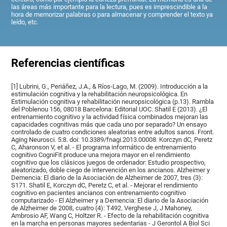
las áreas más importante para la lectura, pues es imprescindible a la
hora de memorizar palabras o para almacenar y comprender el texto ya
leído, etc.
Referencias científicas
[1] Lubrini, G., Periáñez, J.A., & Ríos-Lago, M. (2009). Introducción a la
estimulación cognitiva y la rehabilitación neuropsicológica. En
Estimulación cognitiva y rehabilitación neuropsicológica (p.13). Rambla
del Poblenou 156, 08018 Barcelona: Editorial UOC. Shatil E (2013). ¿El
entrenamiento cognitivo y la actividad física combinados mejoran las
capacidades cognitivas más que cada uno por separado? Un ensayo
controlado de cuatro condiciones aleatorias entre adultos sanos. Front.
Aging Neurosci. 5:8. doi: 10.3389/fnagi.2013.00008. Korczyn dC, Peretz
C, Aharonson V, et al. - El programa informático de entrenamiento
cognitivo CogniFit produce una mejora mayor en el rendimiento
cognitivo que los clásicos juegos de ordenador: Estudio prospectivo,
aleatorizado, doble ciego de intervención en los ancianos. Alzheimer y
Demencia: El diario de la Asociación de Alzheimer de 2007, tres (3):
S171. Shatil E, Korczyn dC, Peretz C, et al. - Mejorar el rendimiento
cognitivo en pacientes ancianos con entrenamiento cognitivo
computarizado - El Alzheimer y a Demencia: El diario de la Asociación
de Alzheimer de 2008, cuatro (4): T492. Verghese J, J Mahoney,
Ambrosio AF, Wang C, Holtzer R. - Efecto de la rehabilitación cognitiva
en la marcha en personas mayores sedentarias - J Gerontol A Biol Sci