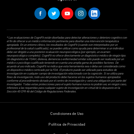
* Las evaluaciones de CogniFit están diseñadas para detectar alteraciones y deterioro cognitivo con
el fin de ofrecer a un médico información pertinente para diseñar una intervención terapéutica
apropiada. En un entorno clínico, los resultados de CogniFit (cuando son interpretados por un
profesional de la salud cualificado), se pueden utilizar como ayuda para determinar si un individuo
debe ser dirigido a una posterior evaluación neuropsicológica (por ejemplo, un examen
neuropsicológico completo). CogniFit no ofrece directamente un diagnóstico médico de ningún tipo.
Un diagnóstico de TDAH, dislexia, demencia o enfermedad similar sólo puede ser realizada por un
médico o psicólogo cualificado teniendo en cuenta una amplia gama de posibles factores. De
acuerdo al uso indicado, CogniFit no indica que esta herramienta sea o deba ser considerada como
un dispositivo médico certicado por la FDA. El producto puede ser utilizado para estudios de
investigación en cualquier campo de investigación relacionado con la cognición. Si se utiliza para
fines de investigación, todo uso del producto debe hacerse en los sujetos humanos apropiados
conforme al procedimiento dictado por el centro de investigación y será una obligación por parte del
investigador. Todas estas protecciones para el sujeto humano nunca no podrán ser, en ningún caso,
inferiores a las requeridas para cualquier sujeto de investigación en virtud de lo dispuesto en la
Sección 45 CFR 46 del Código de Regulaciones Federales.
Condiciones de Uso
Política de Privacidad