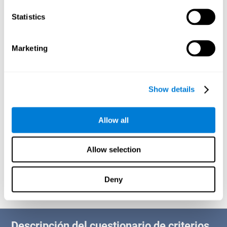
Estudiantes con dificultades en el área de la lectura
Statistics
Durante la etapa escolar, son muchas las habilidades que un/a
niño/a debe desarrollar. El test para la comprensión lectora es
de gran utilidad cuando existen casos con fracaso escolar o
Marketing
posibilidad del mismo, pues estos resultados pueden servir a
los tutores para establecer un plan de acción y marcar las
pautas a seguir con un alumno en el área de la lectura.
Identificar debilidades y fortalezas cognitivas en el área de la
Show details
lectura
A través de este test se podrá conocer el estado de las áreas
del cerebro destinadas a la lectura. Un mal estado de estas
Allow all
capacidades podría ayudarnos a entender por qué el usuario
tiene dificultades para llevar a cabo una lectura comprensiva y
ágil, y a diseñar un plan de acción adaptado para fortalecer
estas áreas. Sin embargo, unos buenos resultados nos
Allow selection
indicarían que la persona tiene las capacidades cognitivas
relacionadas con la lectura igual o por encima de la media, en
base a su segmento de edad.
Deny
Descripción del cuestionario de criterios