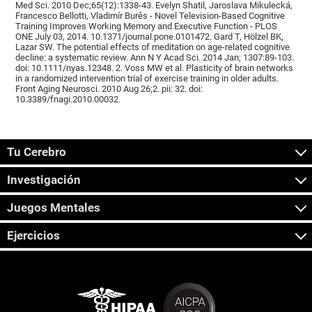
Med Sci. 2010 Dec;65(12):1338-43. Evelyn Shatil, Jaroslava Mikulecká,
Francesco Bellotti, Vladimír Burěs - Novel Television-Based Cognitive
Training Improves Working Memory and Executive Function - PLOS
ONE July 03, 2014. 10.1371/journal.pone.0101472. Gard T, Hölzel BK,
Lazar SW. The potential effects of meditation on age-related cognitive
decline: a systematic review. Ann N Y Acad Sci. 2014 Jan; 1307:89-103.
doi: 10.1111/nyas.12348. 2. Voss MW et al. Plasticity of brain networks
in a randomized intervention trial of exercise training in older adults.
Front Aging Neurosci. 2010 Aug 26;2. pii: 32. doi:
10.3389/fnagi.2010.00032.
Tu Cerebro
Investigación
Juegos Mentales
Ejercicios