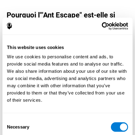
Pourquoi l'"Ant Escape" est-elle si
populaire ? - Histoire
Ant Escape est considéré comme un jeu d'aventure dans lequel
l'utilisateur doit calculer chaque mouvement pour atteindre
l'objectif. Les neuropsychologues et les concepteurs de CogniFit
This website uses cookies
se sont inspirés des jeux classiques de Nintendo pour créer ce jeu.
L'utilisateur doit penser différemment et calculer chaque
We use cookies to personalise content and ads, to
mouvement aussi vite que possible pour atteindre la fourmilière.
provide social media features and to analyse our traffic.
Préparez-vous à essayer l'un des jeux les plus amusants de
We also share information about your use of our site with
CogniFit, plein d'obstacles et de défis.
our social media, advertising and analytics partners who
Comment le jeu d'esprit "Ant Escape"
may combine it with other information that you’ve
améliore-t-il mes capacités
provided to them or that they’ve collected from your use
cognitives ?
of their services.
Jouer à Ant Escape stimule un modèle d'activation neuronale
spécifique. La répétition et l'entraînement constants de ce
schéma peuvent contribuer à créer de nouvelles synapses et
Consent
aider les circuits neuronaux à se réorganiser et à récupérer les
Necessary
Selection
fonctions cognitives affaiblies ou endommagées.