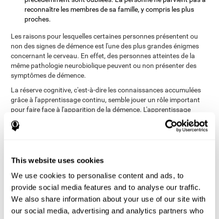
reconnaître les membres de sa famille, y compris les plus
proches.
Les raisons pour lesquelles certaines personnes présentent ou
non des signes de démence est l'une des plus grandes énigmes
concernant le cerveau. En effet, des personnes atteintes de la
même pathologie neurobiolique peuvent ou non présenter des
symptômes de démence.
La réserve cognitive, c'est-à-dire les connaissances accumulées
grâce à l'apprentissage continu, semble jouer un rôle important
pour faire face à l'apparition de la démence. L'apprentissage
continu apprend au cerveau à modifier son activité neuronale
pour relever le défi de la nouvelle situation. Par conséquent,
l'apprentissage d'une nouvelle compétence (pour danser,
dessiner, parler une nouvelle langue ou jouer d'un instrument) ou
l'entraînement de fonctions cognitives inexploitées, par exemple
This website uses cookies
par le biais de l'entraînement cérébral, donne au cerveau la
We use cookies to personalise content and ads, to
capacité d'adaptation dont il a besoin pour repenser et réadapter
provide social media features and to analyse our traffic.
les circuits neuronaux face aux défis posés par la démence.
We also share information about your use of our site with
our social media, advertising and analytics partners who