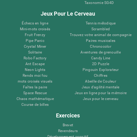
Taxonomie SG4D
Jeux Pour Le Cerveau
Échecs en ligne
Tennis mélodique
Mini-mots croisés
Scrambled
Fruit Frenzy
Trouvez votre animal de compagnie
Pipe Panic
Paires musicales
Crystal Miner
Chronocolor
Solitaire
Aventures de grenouille
Robo Factory
Candy Line
Ant Escape
2D Puzzle
Neon Lights
Pingouin Explorateur
Rends moi fou
Chiffres
mots croisés visuels
Abeille de Couleur
Faîtes la paire
Jeux d'agilité mentale
Space Rescue
Jeux en ligne pour la mémoire
Chaos mathématique
Jeux pour le cerveau
Course de billes
Exercices
Brevet
Revendeurs
Développement cognitif