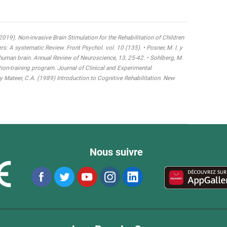
 (2019). Non-invasive Brain Stimulation for the Rehabilitation of Children
 A systematic Review. Front Psychol. vol. 10 (135). • Posner, M. I. y
 human brain. Annual Review of Neuroscience, 13, 25-42. • Sohlberg, M.
tion-training program. Journal of Clinical and Experimental
y Mateer, C.A. (1989) Introduction to Cognitive Rehabilitation. New
Nous suivre