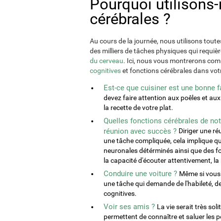
Pourquoi utilisons-
cérébrales ?
Au cours de la journée, nous utilisons tout
des milliers de tâches physiques qui requiè
du cerveau
. Ici, nous vous montrerons co
cognitives
et fonctions cérébrales dans votr
Est-ce que cuisiner est une bonne f
devez faire attention aux poêles et aux
la recette de votre plat.
Quelles fonctions cérébrales de not
réunion avec succès ?
Diriger une ré
une tâche compliquée, cela implique q
neuronales détérminés ainsi que des fon
la capacité d'écouter attentivement, la 
Conduire une voiture ?
Même si vous 
une tâche qui demande de l'habileté, d
cognitives.
Voir ses amis ?
La vie serait très sol
permettent de connaître et saluer les 