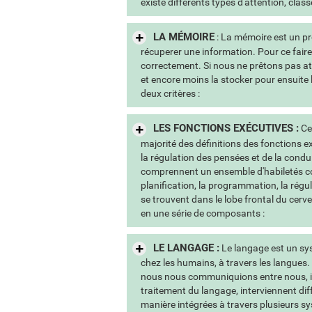
existe différents types d'attention, class
LA MÉMOIRE
: La mémoire est un pr
récuperer une information. Pour ce fair
correctement. Si nous ne prêtons pas at
et encore moins la stocker pour ensuite
deux critères :
LES FONCTIONS EXÉCUTIVES :
Ce 
majorité des définitions des fonctions e
la régulation des pensées et de la condui
comprennent un ensemble d'habiletés com
planification, la programmation, la régula
se trouvent dans le lobe frontal du cer
en une série de composants :
LE LANGAGE :
Le langage est un sy
chez les humains, à travers les langues
nous nous communiquions entre nous, il
traitement du langage, interviennent diff
manière intégrées à travers plusieurs sy