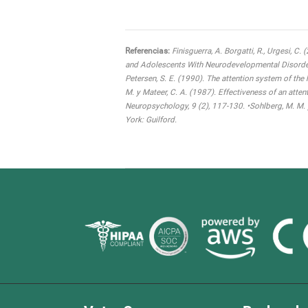
Referencias:
Finisguerra, A. Borgatti, R., Urgesi, C.
and Adolescents With Neurodevelopmental Disorders:
Petersen, S. E. (1990). The attention system of the
M. y Mateer, C. A. (1987). Effectiveness of an atten
Neuropsychology, 9 (2), 117-130. •Sohlberg, M. M. 
York: Guilford.