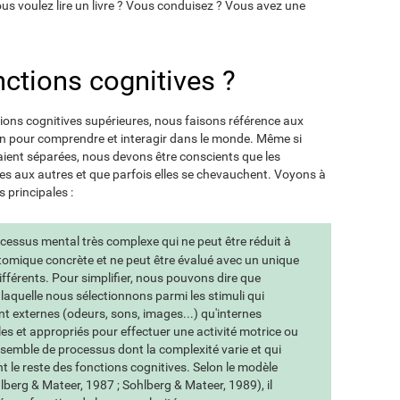
us voulez lire un livre ? Vous conduisez ? Vous avez une
nctions cognitives ?
ions cognitives supérieures, nous faisons référence aux
in pour comprendre et interagir dans le monde. Même si
aient séparées, nous devons être conscients que les
nes aux autres et que parfois elles se chevauchent. Voyons à
 principales :
ocessus mental très complexe qui ne peut être réduit à
atomique concrète et ne peut être évalué avec un unique
ifférents. Pour simplifier, nous pouvons dire que
c laquelle nous sélectionnons parmi les stimuli qui
t externes (odeurs, sons, images...) qu'internes
les et appropriés pour effectuer une activité motrice ou
ensemble de processus dont la complexité varie et qui
 le reste des fonctions cognitives. Selon le modèle
berg & Mateer, 1987 ; Sohlberg & Mateer, 1989), il