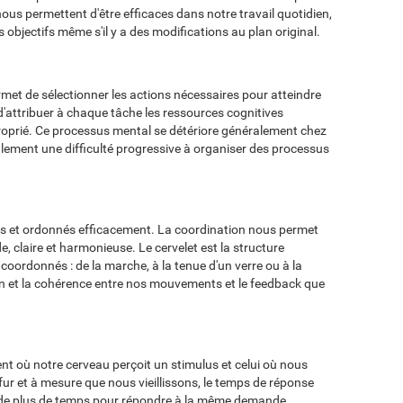
ous permettent d'être efficaces dans notre travail quotidien,
 objectifs même s'il y a des modifications au plan original.
ermet de sélectionner les actions nécessaires pour atteindre
, d'attribuer à chaque tâche les ressources cognitives
pproprié. Ce processus mental se détériore généralement chez
alement une difficulté progressive à organiser des processus
s et ordonnés efficacement. La coordination nous permet
 claire et harmonieuse. Le cervelet est la structure
ordonnés : de la marche, à la tenue d'un verre ou à la
ion et la cohérence entre nos mouvements et le feedback que
ent où notre cerveau perçoit un stimulus et celui où nous
r et à mesure que nous vieillissons, le temps de réponse
 de plus de temps pour répondre à la même demande.