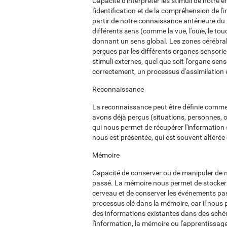
Capacité d'interpréter les stimuli de notre
l'identification et de la compréhension de 
partir de notre connaissance antérieure du
différents sens (comme la vue, l'ouïe, le tou
donnant un sens global. Les zones cérébral
perçues par les différents organes sensorie
stimuli externes, quel que soit l'organe sen
correctement, un processus d'assimilation 
Reconnaissance
La reconnaissance peut être définie comme l
avons déjà perçus (situations, personnes, o
qui nous permet de récupérer l'information
nous est présentée, qui est souvent altérée
Mémoire
Capacité de conserver ou de manipuler de n
passé. La mémoire nous permet de stocker 
cerveau et de conserver les événements pass
processus clé dans la mémoire, car il nous 
des informations existantes dans des sché
l'information, la mémoire ou l'apprentissage