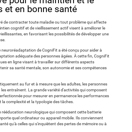
e pour le maintien et le
fs et en bonne santé
é de contracter toute maladie ou tout problème qui affecte
ntien cognitif et de vieillissement actif visent à améliorer le
vieillissantes, en favorisant les possibilités de développer une
sse.
 neuroréadaptation de CogniFit a été conçu pour aider à
aptation adéquate des personnes âgées. À cette fin, CogniFit
ues en ligne visant à travailler sur différents aspects
maintenir sa santé mentale, son autonomie et ses compétences
tiquement au fur et à mesure que les adultes, les personnes
les entraînent. La grande variété d'activités qui composent
 perfectionnée pour mesurer en permanence les performances
 la complexité et la typologie des tâches.
de rééducation neurologique qui composent cette batterie
porte quel ordinateur ou appareil mobile. Ils conviennent
nté qu'à celles qui s'inquiètent des pertes de mémoire ou à