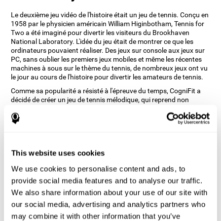
Le deuxième jeu vidéo de l'histoire était un jeu de tennis. Conçu en
1958 par le physicien américain William Higinbotham, Tennis for
Two a été imaginé pour divertir les visiteurs du Brookhaven
National Laboratory. L'idée du jeu était de montrer ce que les
ordinateurs pouvaient réaliser. Des jeux sur console aux jeux sur
PC, sans oublier les premiers jeux mobiles et même les récentes
machines à sous sur le thème du tennis, de nombreux jeux ont vu
le jour au cours de l'histoire pour divertir les amateurs de tennis.
Comme sa popularité a résisté à l'épreuve du temps, CogniFit a
décidé de créer un jeu de tennis mélodique, qui reprend non
seulement les principaux aspects du tennis, tels que le fait de
viser, mais ajoute également des signaux auditifs afin de divertir
l'utilisateur tout en entraînant ses capacités cognitives.
Comment le jeu mental "Tennis
mélodique" améliore-t-il mes
This website uses cookies
capacités cognitives ?
We use cookies to personalise content and ads, to
provide social media features and to analyse our traffic.
Le fait de jouer et de s'entraîner de manière répétée à des jeux
We also share information about your use of our site with
comme Tennis mélodique de CogniFit stimule un modèle
d'activation neuronale spécifique qui aide les circuits neuronaux à
our social media, advertising and analytics partners who
se réorganiser et à récupérer les fonctions cognitives affaiblies ou
may combine it with other information that you’ve