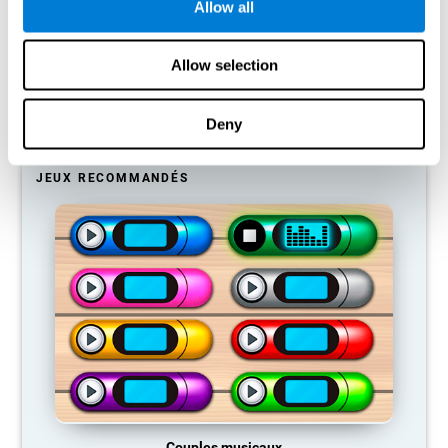
Allow all
Notre cerveau a tendance à économiser ses ressources en
éliminant les connexions inutilisées. Si une compétence cognitive
n'est pas utilisée régulièrement, le cerveau ne fournit pas de
Allow selection
ressources pour ce schéma d'activation neuronale, qui devient
donc de plus en plus faible. Si nous n'entraînons pas cette
fonction cognitive, nous devenons moins efficaces dans nos
Deny
activités quotidiennes.
JEUX RECOMMANDÉS
Couples musicaux