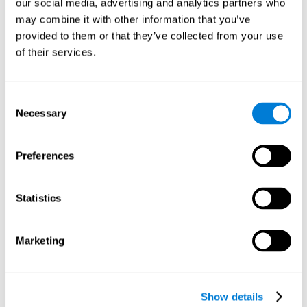
our social media, advertising and analytics partners who
may combine it with other information that you’ve
provided to them or that they’ve collected from your use
of their services.
Consent
Necessary
Selection
Preferences
Statistics
Marketing
Pour qui sont recommandés les
matériaux et outils de
stimulation cognitive de
Show details