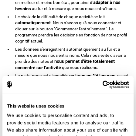
s'adapter à nos
en meilleur et moins bon état, pour ainsi
besoins
au fur et à mesure que nous nous entraînons.
Le choix de la difficulté de chaque activité se fait
automatiquement
. Nous n'avons qu'à nous connecter et
cliquer sur le bouton "Commencer l'entraînement". Le
programme prendra les décisions en fonction de notre profil
cognitif actuel.
Les données s'enregistrent automatiquement au fur et à
mesure que nous nous entraînons. Cela nous évite d'avoir à
nous permet d'être totalement
prendre des notes et
concentré sur l'activité
que nous réalisons.
en ligne en 19 langues
La plateforme est disponible
, ce qui
accessible pour la majorité de la population
la rend
mondiale
. Nous n'avons besoin que d'un accès à internet et
à un ordinateur, une tablette ou un smartphone, ce qui
permet aux enfants d'utiliser le programme de stimulation
This website uses cookies
cognitive à distance.
Le programme de CogniFit est recommandé pour les enfants
We use cookies to personalise content and ads, to
à partir de 7 ans. Cette plateforme est toujours efficace
provide social media features and to analyse our traffic.
quelque soit l'âge de l'utilsateur.
We also share information about your use of our site with