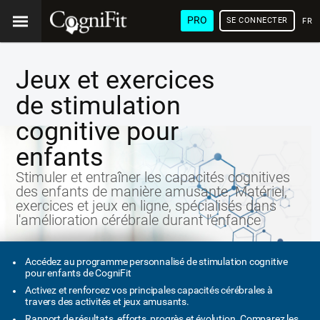
PRO
SE CONNECTER
FRA
Jeux et exercices
de stimulation
cognitive pour
enfants
Stimuler et entraîner les capacités cognitives
des enfants de manière amusante. Matériel,
exercices et jeux en ligne, spécialisés dans
l'amélioration cérébrale durant l'enfance
Accédez au programme personnalisé de stimulation cognitive
pour enfants de CogniFit
Activez et renforcez vos principales capacités cérébrales à
travers des activités et jeux amusants.
Rapport de résultats, efforts, progrès et évolution. Comparez les