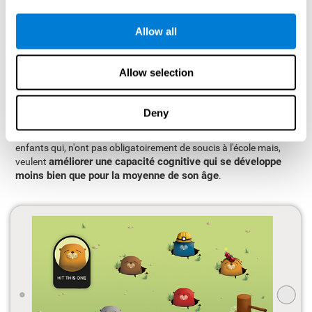
CogniFit?
L'enfance d'un enfant peut être une période difficile et
Allow all
déconcertante pour ses parents : il peut y avoir des
complications, des maladies et troubles de tout type, pour
lesquels il n'y a pas toujours de solutions. Le manque
Allow selection
d'information et la préoccupation peut nous faire passer de
mauvais moments et c'est pourquoi nous voulons toujours le
Deny
meilleur pour eux.
L'entraînement cognitif de CogniFit est recommandé pour les
enfants qui, n'ont pas obligatoirement de soucis à l'école mais,
améliorer une capacité cognitive qui se développe
veulent
moins bien que pour la moyenne de son âge
.