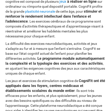
jeux
à réaliser en ligne
cognitive est composé de plusieurs
sur
ordinateur ou n'importe quel dispositif portable. CogniFit profite
stimuler et
de la grande
plasticité neuronale
de cette âge, pour
renforcer le rendement intellectuel dans l'enfance et
l'adolescence
. Les exercices cérébraux de ce programme sont
composés d'activités thérapeutiques et d'apprentissage visant à
réentraîner et améliorer les habiletés mentales les plus
nécessaires pour chaque enfant.
La difficulté des exercices neurodidactiques, activités et jeux
s'adapte au fur et à mesure que l'enfant s'entraîne. CogniFit se
base sur l'état cognitif actuel de l'enfant pour planifier les
Le programme module automatiquement
différentes activités.
la complexité et la typologie des exercices et des activités
,
en ajustant les exigences cognitives des jeux aux caractéristiques
uniques de chaque enfant.
CogniFit ont été
Les jeux et exercices de stimulation cognitive de
appliqués dans les foyers, centres médicaux et
établissements scolaires du monde entier
. Ils sont très
efficaces pour les enfants, et plus spécialement, pour les jeunes
avec des besoins spécifiques ou des difficultés au niveau de
l'apprentissage. Cette plateforme neurodidactique a été conçue
pour aider à identifier les causes neurologiques qui peuvent être