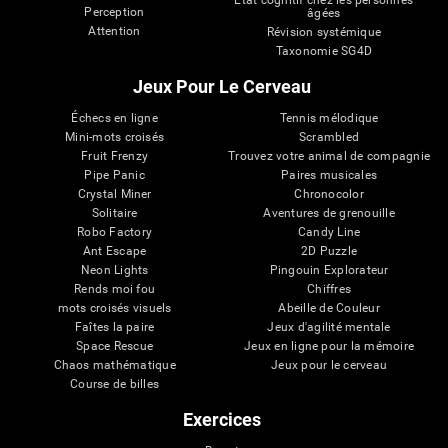
État cognitif chez les personnes
Perception
âgées
Attention
Révision systémique
Taxonomie SG4D
Jeux Pour Le Cerveau
Échecs en ligne
Tennis mélodique
Mini-mots croisés
Scrambled
Fruit Frenzy
Trouvez votre animal de compagnie
Pipe Panic
Paires musicales
Crystal Miner
Chronocolor
Solitaire
Aventures de grenouille
Robo Factory
Candy Line
Ant Escape
2D Puzzle
Neon Lights
Pingouin Explorateur
Rends moi fou
Chiffres
mots croisés visuels
Abeille de Couleur
Faîtes la paire
Jeux d'agilité mentale
Space Rescue
Jeux en ligne pour la mémoire
Chaos mathématique
Jeux pour le cerveau
Course de billes
Exercices