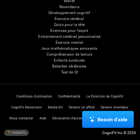
Brevet
Revendeurs
Développement cognitif
Exercice cérébral
Quizz pour la tête
Exercices pour l'esprit
Entraînement cérébral personnalisé
Exercice mental
Jeux mathématiques amusants
Compréhension de lecture
Enfants surdoués
Batailles cérébrales
Test de QI
Conditions d'utilisation
Confidentialité
La Direction de CogniFit
CogniFit Newsroom
Media Kit
Devenir un affilié
Devenir revendeur
Nous contacter
Aide
Déclaration d'accessibilité
Centre de Confiance
Besoin d'aide
CogniFit Inc © 2026
VANUATU