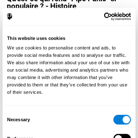
populaire ? - Histoire
Les jeux de temps de réaction et de coordination œil-main, tels
que "Pipe Panic", aident les utilisateurs à gérer leurs ressources
cognitives pour optimiser leurs performances. Cela les aide à se
fixer des objectifs de plus en plus complexes qui nécessiteront
This website uses cookies
une plus grande dextérité des capacités cognitives impliquées,
contribuant à les stimuler.
We use cookies to personalise content and ads, to
Comment le jeu mental "Pipe Panic"
provide social media features and to analyse our traffic.
améliore-t-il mes capacités
We also share information about your use of our site with
cognitives ?
our social media, advertising and analytics partners who
may combine it with other information that you’ve
Jouer "Pipe Panic" stimule un modèle d'activation neuronale
provided to them or that they’ve collected from your use
spécifique. La répétition et l'entraînement constants de ce
of their services.
schéma peuvent aider à optimiser les connexions neuronales et
aider les circuits neuronaux à se réorganiser et à récupérer des
fonctions cognitives affaiblies ou endommagées.
Consent
"Pipe Panic" aide à exercer le temps de réaction, la coordination
Necessary
œil-main et la perception visuelle. La stimulation constante de
Selection
ces compétences peut aider à créer de nouvelles synapses et à
améliorer les fonctions cognitives.