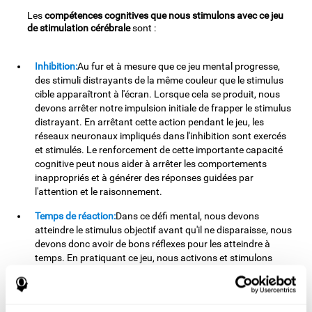
Les
compétences cognitives que nous stimulons avec ce jeu
de stimulation cérébrale
sont :
Inhibition:
Au fur et à mesure que ce jeu mental progresse,
des stimuli distrayants de la même couleur que le stimulus
cible apparaîtront à l'écran. Lorsque cela se produit, nous
devons arrêter notre impulsion initiale de frapper le stimulus
distrayant. En arrêtant cette action pendant le jeu, les
réseaux neuronaux impliqués dans l'inhibition sont exercés
et stimulés. Le renforcement de cette importante capacité
cognitive peut nous aider à arrêter les comportements
inappropriés et à générer des réponses guidées par
l'attention et le raisonnement.
Temps de réaction:
Dans ce défi mental, nous devons
atteindre le stimulus objectif avant qu'il ne disparaisse, nous
devons donc avoir de bons réflexes pour les atteindre à
temps. En pratiquant ce jeu, nous activons et stimulons
notre temps de réaction. L'amélioration de cette capacité
cognitive peut nous aider à agir rapidement face à différents
stimuli. Par exemple, lorsque nous voyons un objet tomber