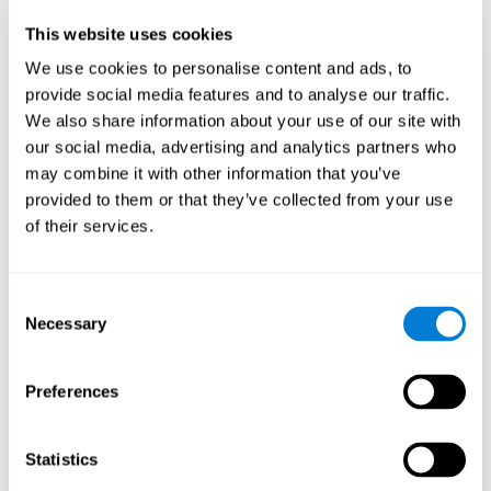
de la table et que nous l'attrapons avant qu'il n'atteigne le sol.
This website uses cookies
Flexibilité cognitive:
Pour progresser dans ce jeu mental, nous
devrons nous adapter au changement de stimulus cible et
We use cookies to personalise content and ads, to
chercher le prochain. En pratiquant cet exercice, nous
provide social media features and to analyse our traffic.
stimulons et renforçons notre capacité de flexibilité mentale.
We also share information about your use of our site with
L'amélioration de cette capacité cognitive peut nous aider à
our social media, advertising and analytics partners who
réagir avec plus de souplesse dans des situations
inattendues, par exemple lorsque nous découvrons que le
may combine it with other information that you’ve
supermarché est fermé et que nous devons penser à une
provided to them or that they’ve collected from your use
alternative, ou lorsqu'une route est coupée et que nous
of their services.
devons trouver un autre moyen pour atteindre le lieu
souhaité.
Consent
Les autres capacités cognitives
Necessary
Selection
pertinentes sont :
Preferences
Balayage visuel:
Pour accéder aux niveaux supérieurs de ce
jeu d'entraînement cérébral, nous devrons détecter la cible
parmi tous les stimuli présents, ce qui nécessitera notre
Statistics
balayage visuel. La pratique de ce jeu nous permet de