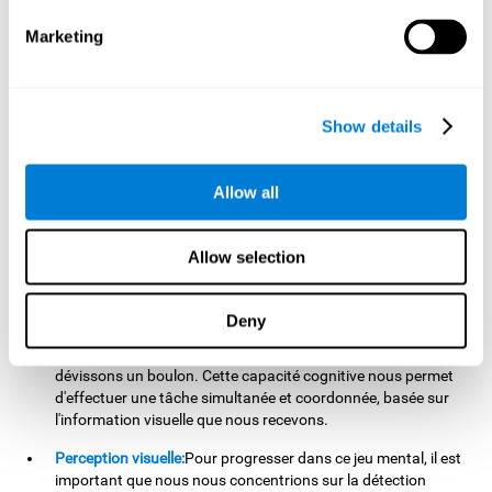
stimuler notre balayage visuel. L'amélioration de cette
capacité cognitive est fondamentale pour notre vie
Marketing
quotidienne, car elle peut nous aider à détecter rapidement et
efficacement les stimuli ou les informations pertinentes de
notre l'environnement. Par exemple, les autres véhicules sur
la route, une connaissance dans la foule, ou un texte
Show details
important sur un document.
Coordination oeil-main:
Pour progresser dans ce jeu mental,
Allow all
nous devrons diriger rapidement et précisément la souris
vers chacun des stimuli cibles. En pratiquant ce jeu
d'entraînement cérébral, nous aidons à exercer et à renforcer
Allow selection
notre coordination oculo-motrice. L'amélioration de cette
capacité cognitive est utile pour optimiser notre dextérité
dans les activités où nous utilisons nos mains. Par exemple,
Deny
lorsque nous écrivons, conduisons, faisons du sport ou
même lorsque nous ouvrons une boîte de conserve, ou
dévissons un boulon. Cette capacité cognitive nous permet
d'effectuer une tâche simultanée et coordonnée, basée sur
l'information visuelle que nous recevons.
Perception visuelle:
Pour progresser dans ce jeu mental, il est
important que nous nous concentrions sur la détection