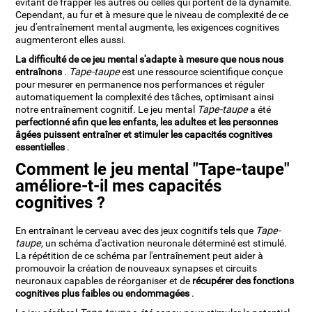
évitant de frapper les autres ou celles qui portent de la dynamite.
Cependant, au fur et à mesure que le niveau de complexité de ce
jeu d'entraînement mental augmente, les exigences cognitives
augmenteront elles aussi.
La difficulté de ce jeu mental s'adapte à mesure que nous nous
entraînons
.
Tape-taupe
est une ressource scientifique conçue
pour mesurer en permanence nos performances et réguler
automatiquement la complexité des tâches, optimisant ainsi
notre entraînement cognitif. Le jeu mental
Tape-taupe
a été
perfectionné afin que les enfants, les adultes et les personnes
âgées puissent entraîner et stimuler les capacités cognitives
essentielles
.
Comment le jeu mental "Tape-taupe"
améliore-t-il mes capacités
cognitives ?
En entraînant le cerveau avec des jeux cognitifs tels que
Tape-
taupe
, un schéma d'activation neuronale déterminé est stimulé.
La répétition de ce schéma par l'entraînement peut aider à
promouvoir la création de nouveaux synapses et circuits
neuronaux capables de réorganiser et de
récupérer des fonctions
cognitives plus faibles ou endommagées
.