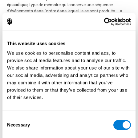
épisodique
, type de mémoire qui conserve une séquence
d'événements dans l'ordre dans lequel ils se sont produits. La
mémoire épisodique a un air d'histoire : "Ce fut le jour où nous
sommes allés faire de l'alpinisme et sommes restés bloquer par
une tempête". Autrement, nos connaissances peuvent être
stockées dans la
mémoire sémantique
, c'est-à-dire la mémoire de
la connaissance et du sens. Il s'agit de la connaissance
This website uses cookies
conceptuelle "experte" que nous avons développé. Par exemple,
We use cookies to personalise content and ads, to
un joueur d'échecs expérimenté peut facilement discuter ou
disserter sur les mouvements et stratégies qui font un jeu à
provide social media features and to analyse our traffic.
succès, tandis qu'un mécanicien automobile discutera facilement
We also share information about your use of our site with
du meilleur carburateur pour un modèle spécifique de voiture.
our social media, advertising and analytics partners who
L'expertise sur laquelle repose la mémoire sémantique implique un
may combine it with other information that you’ve
grand nombre de concepts liés entre eux, le
réseau sémantique
.
provided to them or that they’ve collected from your use
Certains de ces concepts ont des noms (la reine, le cavalier)
tandis que d'autres sont des idées abstraites et n'en ont pas.
of their services.
Comment se rappelle-ton d'une nouvelle information ? Comment
est-elle stockée dans la mémoire permanente ? Certains
Consent
processus de rétention sont
automatiques
: nous analysons
Necessary
Selection
automatiquement les informations auditives, visuelles et aussi
parfois à l'aide autres sens. Nous déployons régulièrement ces