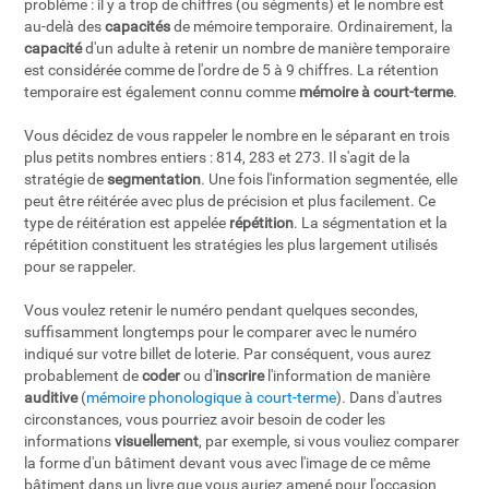
problème : il y a trop de chiffres (ou ségments) et le nombre est
au-delà des
capacités
de mémoire temporaire. Ordinairement, la
capacité
d'un adulte à retenir un nombre de manière temporaire
est considérée comme de l'ordre de 5 à 9 chiffres. La rétention
temporaire est également connu comme
mémoire à court-terme
.
Vous décidez de vous rappeler le nombre en le séparant en trois
plus petits nombres entiers : 814, 283 et 273. Il s'agit de la
stratégie de
segmentation
. Une fois l'information segmentée, elle
peut être réitérée avec plus de précision et plus facilement. Ce
type de réitération est appelée
répétition
. La ségmentation et la
répétition constituent les stratégies les plus largement utilisés
pour se rappeler.
Vous voulez retenir le numéro pendant quelques secondes,
suffisamment longtemps pour le comparer avec le numéro
indiqué sur votre billet de loterie. Par conséquent, vous aurez
probablement de
coder
ou d'
inscrire
l'information de manière
auditive
(
mémoire phonologique à court-terme
). Dans d'autres
circonstances, vous pourriez avoir besoin de coder les
informations
visuellement
, par exemple, si vous vouliez comparer
la forme d'un bâtiment devant vous avec l'image de ce même
bâtiment dans un livre que vous auriez amené pour l'occasion