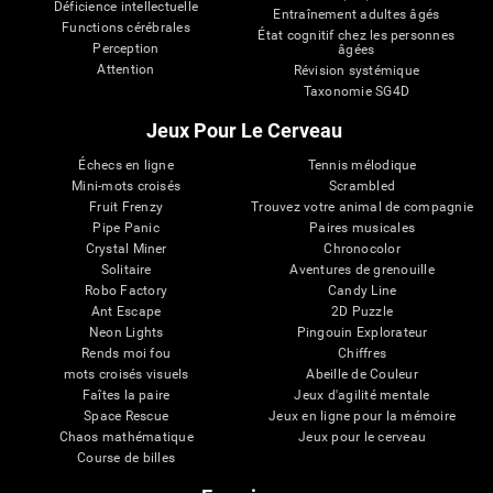
Déficience intellectuelle
Entraînement adultes âgés
Functions cérébrales
État cognitif chez les personnes
Perception
âgées
Attention
Révision systémique
Taxonomie SG4D
Jeux Pour Le Cerveau
Échecs en ligne
Tennis mélodique
Mini-mots croisés
Scrambled
Fruit Frenzy
Trouvez votre animal de compagnie
Pipe Panic
Paires musicales
Crystal Miner
Chronocolor
Solitaire
Aventures de grenouille
Robo Factory
Candy Line
Ant Escape
2D Puzzle
Neon Lights
Pingouin Explorateur
Rends moi fou
Chiffres
mots croisés visuels
Abeille de Couleur
Faîtes la paire
Jeux d'agilité mentale
Space Rescue
Jeux en ligne pour la mémoire
Chaos mathématique
Jeux pour le cerveau
Course de billes