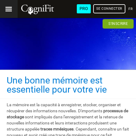
PRO
SE CONNECTER
FRA
S'INSCRIRE
Une bonne mémoire est
essentielle pour votre vie
La mémoire est la capacité à enregistrer, stocker, organiser et
récupérer des informations nouvelles. D'importants
processus de
stockage
sont impliqués dans l'enregistrement et la retenue de
nouvelles informations et leurs interactions produisent une
structure appelée
traces mnésiques
. Cependant, connaître un fait
nouveau et avoir créé une trace de mnésique pour ce fait