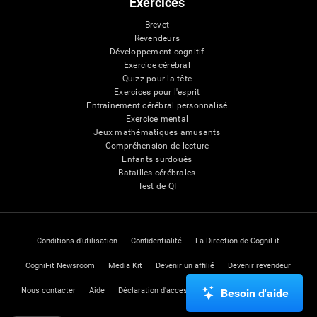
Exercices
Brevet
Revendeurs
Développement cognitif
Exercice cérébral
Quizz pour la tête
Exercices pour l'esprit
Entraînement cérébral personnalisé
Exercice mental
Jeux mathématiques amusants
Compréhension de lecture
Enfants surdoués
Batailles cérébrales
Test de QI
Conditions d'utilisation
Confidentialité
La Direction de CogniFit
CogniFit Newsroom
Media Kit
Devenir un affilié
Devenir revendeur
Nous contacter
Aide
Déclaration d'accessibilité
Centre de Confiance
Besoin d'aide