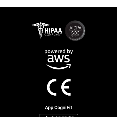
App CogniFit