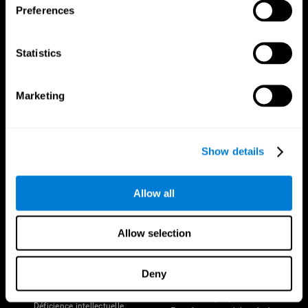
Preferences
Statistics
Marketing
Nous suivre
Show details
Votre Cerveau
Recherche
Allow all
Cerveau et esprit
Validation thérapeutique
numérique
A propos du cerveau
Allow selection
Jeux d'ordinateur
Les parties du cerveau
Adultes en bonne santé
Neurones
Pilotes
Plasticité neuronale
Deny
Évaluation holistique
Cognition
Personnes âgées en bonne santé
Perte de Mémoire
(iTV)
Déficience intellectuelle