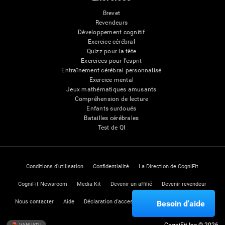
Brevet
Revendeurs
Développement cognitif
Exercice cérébral
Quizz pour la tête
Exercices pour l'esprit
Entraînement cérébral personnalisé
Exercice mental
Jeux mathématiques amusants
Compréhension de lecture
Enfants surdoués
Batailles cérébrales
Test de QI
Conditions d'utilisation
Confidentialité
La Direction de CogniFit
CogniFit Newsroom
Media Kit
Devenir un affilié
Devenir revendeur
Nous contacter
Aide
Déclaration d'accessibilité
Centre de Confiance
Besoin d'aide
VANUATU