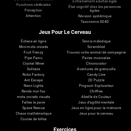
Entraînement adultes âgés
Functions cérébrales
État cognitif chez les personnes
Perception
âgées
Attention
Révision systémique
Taxonomie SG4D
Jeux Pour Le Cerveau
Échecs en ligne
Tennis mélodique
Mini-mots croisés
Scrambled
Fruit Frenzy
Trouvez votre animal de compagnie
Pipe Panic
Paires musicales
Crystal Miner
Chronocolor
Solitaire
Aventures de grenouille
Robo Factory
Candy Line
Ant Escape
2D Puzzle
Neon Lights
Pingouin Explorateur
Rends moi fou
Chiffres
mots croisés visuels
Abeille de Couleur
Faîtes la paire
Jeux d'agilité mentale
Space Rescue
Jeux en ligne pour la mémoire
Chaos mathématique
Jeux pour le cerveau
Course de billes
Exercices