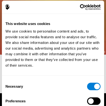
This website uses cookies
We use cookies to personalise content and ads, to
provide social media features and to analyse our traffic.
We also share information about your use of our site with
our social media, advertising and analytics partners who
may combine it with other information that you’ve
provided to them or that they’ve collected from your use
Références
of their services.
Frota, S., Pereira, L. D. (2003) Processos temporais em crianças
com déficit de consciência fonológica. Rev Iberoam Educ;
33(9):1-12.
Consent
Necessary
Selection
Preferences