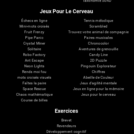
Taxonomie SG4D
Jeux Pour Le Cerveau
Échecs en ligne
Tennis mélodique
Mini-mots croisés
Scrambled
Fruit Frenzy
Trouvez votre animal de compagnie
Pipe Panic
Paires musicales
Crystal Miner
Chronocolor
Solitaire
Aventures de grenouille
Robo Factory
Candy Line
Ant Escape
2D Puzzle
Neon Lights
Pingouin Explorateur
Rends moi fou
Chiffres
mots croisés visuels
Abeille de Couleur
Faîtes la paire
Jeux d'agilité mentale
Space Rescue
Jeux en ligne pour la mémoire
Chaos mathématique
Jeux pour le cerveau
Course de billes
Exercices
Brevet
Revendeurs
Développement cognitif