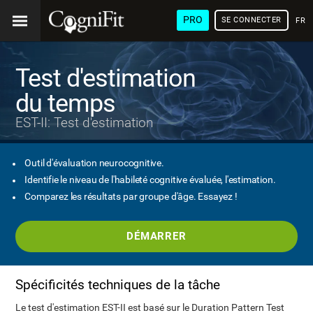
PRO
SE CONNECTER
FRA
Test d'estimation
du temps
EST-II: Test d'estimation
Outil d'évaluation neurocognitive.
Identifie le niveau de l'habileté cognitive évaluée, l'estimation.
Comparez les résultats par groupe d'âge. Essayez !
DÉMARRER
Spécificités techniques de la tâche
Le test d'estimation EST-II est basé sur le Duration Pattern Test