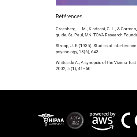
Références
Greenberg, L. M., Kindschi, C. L., & Corman, 
guide. St. Paul, MN: TOVA Research Founda
Stroop, J. R (1935). Studies of interference
psychology, 18(6), 643.
Whiteside A., A synopsis of the Vienna Tes
2002, 5 (1), 41–50.