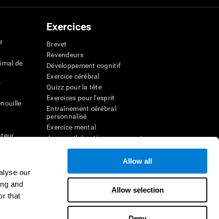
Exercices
e
Brevet
Revendeurs
imal de
Développement cognitif
Exercice cérébral
s
Quizz pour la tête
Exercices pour l'esprit
nouille
Entraînement cérébral
personnalisé
Exercice mental
ateur
Jeux mathématiques amusants
Compréhension de lecture
ur
Enfants surdoués
Allow all
entale
Batailles cérébrales
alyse our
r la
Test de QI
ing and
Allow selection
r that
veau
Deny