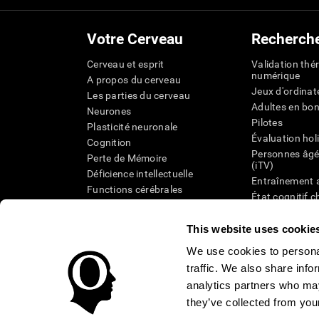
Votre Cerveau
Recherch
Cerveau et esprit
Validation thé
numérique
A propos du cerveau
Jeux d'ordinat
Les parties du cerveau
Adultes en bo
Neurones
Pilotes
Plasticité neuronale
Évaluation hol
Cognition
Personnes âgé
Perte de Mémoire
(iTV)
Déficience intellectuelle
Entraînement 
Functions cérébrales
État cognitif 
Perception
âgées
Attention
Révision syst
This website uses cookie
Taxonomie SG
We use cookies to personal
traffic. We also share info
analytics partners who may
they’ve collected from your