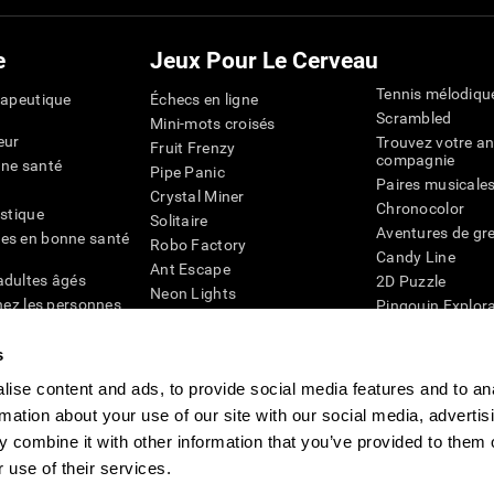
e
Jeux Pour Le Cerveau
Tennis mélodiqu
rapeutique
Échecs en ligne
Scrambled
Mini-mots croisés
eur
Trouvez votre an
Fruit Frenzy
compagnie
nne santé
Pipe Panic
Paires musicale
Crystal Miner
Chronocolor
istique
Solitaire
Aventures de gre
es en bonne santé
Robo Factory
Candy Line
Ant Escape
adultes âgés
2D Puzzle
Neon Lights
chez les personnes
Pingouin Explor
Rends moi fou
Chiffres
mots croisés visuels
émique
s
Abeille de Coule
Faîtes la paire
4D
Jeux d'agilité m
ise content and ads, to provide social media features and to an
Space Rescue
Jeux en ligne pou
rmation about your use of our site with our social media, advertis
Chaos mathématique
mémoire
Course de billes
 combine it with other information that you’ve provided to them o
Jeux pour le cer
 use of their services.