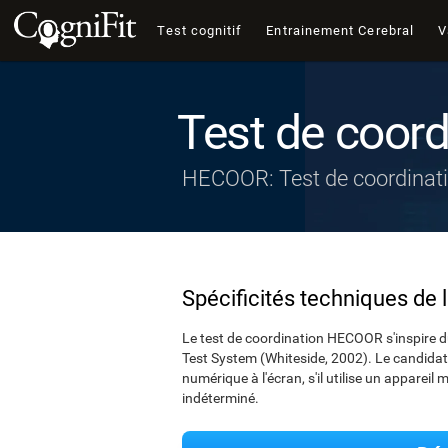
Test cognitif
Entrainement Cerebral
V
Test de coord
HECOOR: Test de coordinat
Spécificités techniques de 
Le test de coordination HECOOR s'inspire du
Test System (Whiteside, 2002). Le candidat au
numérique à l'écran, s'il utilise un appareil 
indéterminé.