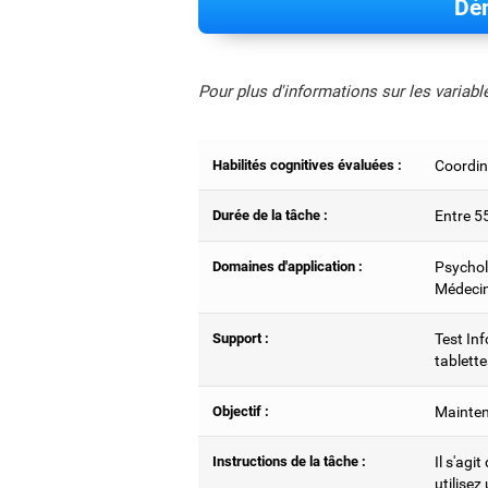
Dém
Pour plus d'informations sur les variab
Habilités cognitives évaluées :
Coordin
Durée de la tâche :
Entre 5
Domaines d'application :
Psychol
Médecin
Support :
Test Inf
tablette
Objectif :
Mainteni
Instructions de la tâche :
Il s'agit
utilisez