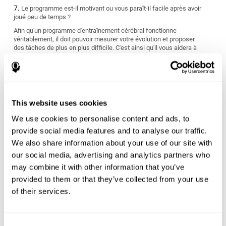
Le programme est-il motivant ou vous paraît-il facile après avoir
joué peu de temps ?
Afin qu'un programme d'entraînement cérébral fonctionne
véritablement, il doit pouvoir mesurer votre évolution et proposer
des tâches de plus en plus difficile. C'est ainsi qu'il vous aidera à
vous améliorer.
S'adapte-t-il à vos objectifs personnels ?
Nous avons tous des objectifs différents quant à l'atteinte et
l'amélioration de notre santé cérébrale. Cherchez un programme
This website uses cookies
de stimulation cognitive qui puisse mesurer vos capacités
cognitives et vous offrir un entraînement personnalisé adapté à
We use cookies to personalise content and ads, to
vos caractéristiques et nécessités personnelles.
provide social media features and to analyse our traffic.
Le programme convient-il à votre style de vie ?
We also share information about your use of our site with
our social media, advertising and analytics partners who
Certains programmes d'entraînement cérébral ont des résultats à
may combine it with other information that you’ve
court terme qui sont difficiles à maintenir dans le temps et
peuvent être finalement n'être que peu utiles. Vous devez choisir
provided to them or that they’ve collected from your use
un programme qui vous évalue dès le début et qui s'ajuste aux
of their services.
nécessités d'apprentissage individuelles de chaque personne.
Êtes-vous prêt pour commencer ou rien que le fait de penser à
commencer l'entraînement vous stresse-t-il ?