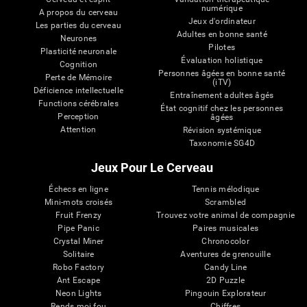
numérique
A propos du cerveau
Jeux d'ordinateur
Les parties du cerveau
Adultes en bonne santé
Neurones
Pilotes
Plasticité neuronale
Évaluation holistique
Cognition
Personnes âgées en bonne santé
Perte de Mémoire
(iTV)
Déficience intellectuelle
Entraînement adultes âgés
Functions cérébrales
État cognitif chez les personnes
Perception
âgées
Attention
Révision systémique
Taxonomie SG4D
Jeux Pour Le Cerveau
Échecs en ligne
Tennis mélodique
Mini-mots croisés
Scrambled
Fruit Frenzy
Trouvez votre animal de compagnie
Pipe Panic
Paires musicales
Crystal Miner
Chronocolor
Solitaire
Aventures de grenouille
Robo Factory
Candy Line
Ant Escape
2D Puzzle
Neon Lights
Pingouin Explorateur
Rends moi fou
Chiffres