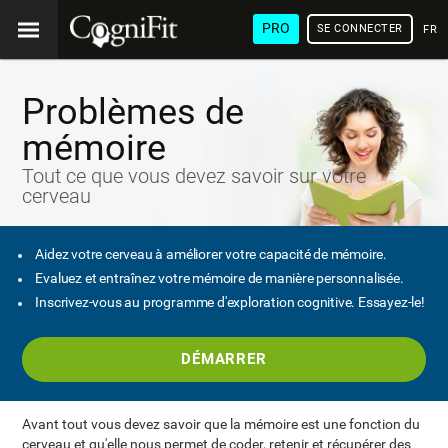
PRO
SE CONNECTER
FRA
Problèmes de
mémoire
Tout ce que vous devez savoir sur votre
cerveau
Aidez votre cerveau à améliorer votre capacité de mémoire.
Evaluez et entraînez votre mémoire de manière personnalisée.
Inscrivez-vous au programme d'exploration cognitive. Essayez-le!
DÉMARRER
Avant tout vous devez savoir que la mémoire est une fonction du
cerveau et qu'elle nous permet de coder, retenir et récupérer des