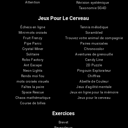
Attention
Révision systémique
Taxonomie SG4D
Jeux Pour Le Cerveau
Échecs en ligne
Tennis mélodique
Mini-mots croisés
Scrambled
Fruit Frenzy
Trouvez votre animal de compagnie
Pipe Panic
Paires musicales
Crystal Miner
Chronocolor
Solitaire
Aventures de grenouille
Robo Factory
Candy Line
Ant Escape
2D Puzzle
Neon Lights
Pingouin Explorateur
Rends moi fou
Chiffres
mots croisés visuels
Abeille de Couleur
Faîtes la paire
Jeux d'agilité mentale
Space Rescue
Jeux en ligne pour la mémoire
Chaos mathématique
Jeux pour le cerveau
Course de billes
Exercices
Brevet
Revendeurs