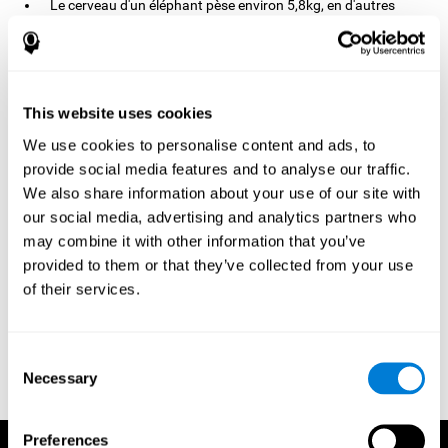
Le cerveau d'un éléphant pèse environ 5,8kg, en d'autres
termes environ 4,5kg de plus que le vôtre.
Le cerveau d'Albert Einstein était probablement plus petit que
le vôtre mais attention, c'est seulement parce qu'il était plus
physiquement plus petit que la moyenne.
This website uses cookies
We use cookies to personalise content and ads, to
provide social media features and to analyse our traffic.
We also share information about your use of our site with
Références
our social media, advertising and analytics partners who
may combine it with other information that you’ve
Evelyn Shatil, Jaroslava Mikulecká, Francesco Bellotti, Vladimír
Burěs - Novel Television-Based Cognitive Training Improves
provided to them or that they’ve collected from your use
Working Memory and Executive Function - PLoS ONE July 03,
of their services.
2014. 10.1371/journal.pone.0101472
Horowitz-T Kraus, Breznitz Z. - Le mécanisme de détection des
erreurs peut-il bénéficier d'un entraînement de la mémoire de
Consent
travail ? Une comparaison entre les dyslexiques et les sujets de
Necessary
Selection
contrôle - une étude ERP - PLoS ONE 2009; 4:7141.
Preferences