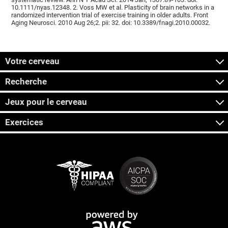
10.1111/nyas.12348. 2. Voss MW et al. Plasticity of brain networks in a
randomized intervention trial of exercise training in older adults. Front
Aging Neurosci. 2010 Aug 26;2. pii: 32. doi: 10.3389/fnagi.2010.00032.
Votre cerveau
Recherche
Jeux pour le cerveau
Exercices