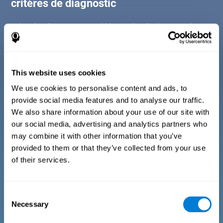
critères de diagnostic
Le bien-être d'une personne est lié à trois piliers fondamentaux de notre
vie (bien-être social, bien-être physique et bien-être psychologique).
Pour pouvoir prétendre qu'une personne jouit d'un bon état de santé, il
est essentiel qu'il n'y ait aucune altération de l'un d'entre eux. Pour cette
raison, ce test de raisonnement, effectue un questionnaire par
tranches d'âge où il analyse ces trois parties.
This website uses cookies
We use cookies to personalise content and ads, to
Questionnaire pour les enfants et les adolescents
de 7 à 17 ans
provide social media features and to analyse our traffic.
We also share information about your use of our site with
our social media, advertising and analytics partners who
Consiste en une série de questions faciles à répondre qui
may combine it with other information that you’ve
doivent être remplies par le tuteur ou le professionnel
responsable de l'évaluation. Le questionnaire comprend des
provided to them or that they’ve collected from your use
questions sur les domaines suivants : le bien-être physique (être
of their services.
dans un état physique approprié), le bien-être psychologique (un
bon état de nos processus cognitifs et émotionnels) et le bien-
être social (maintenir des relations saines et riches avec les
personnes qui nous entourent). Les questions portant sur
chaque domaine sont adaptées à la vie quotidienne des enfants
Consent
et des adolescents de cet âge.
Necessary
Selection