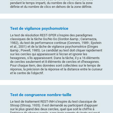
pendant le temps imparti, du nombre de clics dans la zone
définie et du nombre de clics en dehors de la zone définie.
Test de vigilance psychomotrice
Le test de résolution REST-SPER s'inspire des paradigmes
classiques de la tâche Go/No Go (Gordon &amp ; Caramazza,
1982), du test de performance continue (Conners, 1989 ; Epstein
et al., 2001) et de la tâche de vigilance psychomotrice (Dinges
&amp ; Powell, 1985). Le candidat au test doit cliquer rapidement
sur les cercles qui apparaissent à l'écran et ignorer les
hexagones, s'ils apparaissent. Dans la tâche, il y a 16 éléments
de cercles seulement et 8 éléments de cercles et d'hexagones.
Pour chaque item, des données sont collectées sur le temps de
réponse, la précision de la réponse et la distance entre le curseur
et le centre de l'objectif.
Test de congruence nombre-taille
Le test de traitement REST-INH s'inspire du test classique de
Stroop (Stroop, 1935). Il est demandé au participant d'appuyer
sur le plus grand des deux cercles, quel que soit le chiffre à
l'intérieur de chaque cercle, sans tenir compte du texte qui peut