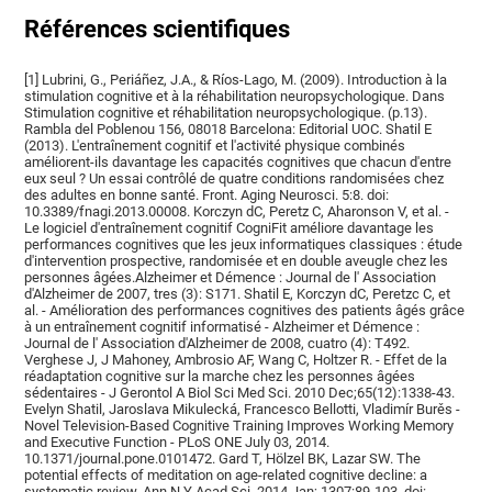
Références scientifiques
[1] Lubrini, G., Periáñez, J.A., & Ríos-Lago, M. (2009). Introduction à la
stimulation cognitive et à la réhabilitation neuropsychologique. Dans
Stimulation cognitive et réhabilitation neuropsychologique. (p.13).
Rambla del Poblenou 156, 08018 Barcelona: Editorial UOC. Shatil E
(2013). L'entraînement cognitif et l'activité physique combinés
améliorent-ils davantage les capacités cognitives que chacun d'entre
eux seul ? Un essai contrôlé de quatre conditions randomisées chez
des adultes en bonne santé. Front. Aging Neurosci. 5:8. doi:
10.3389/fnagi.2013.00008. Korczyn dC, Peretz C, Aharonson V, et al. -
Le logiciel d'entraînement cognitif CogniFit améliore davantage les
performances cognitives que les jeux informatiques classiques : étude
d'intervention prospective, randomisée et en double aveugle chez les
personnes âgées.Alzheimer et Démence : Journal de l' Association
d'Alzheimer de 2007, tres (3): S171. Shatil E, Korczyn dC, Peretzc C, et
al. - Amélioration des performances cognitives des patients âgés grâce
à un entraînement cognitif informatisé - Alzheimer et Démence :
Journal de l' Association d'Alzheimer de 2008, cuatro (4): T492.
Verghese J, J Mahoney, Ambrosio AF, Wang C, Holtzer R. - Effet de la
réadaptation cognitive sur la marche chez les personnes âgées
sédentaires - J Gerontol A Biol Sci Med Sci. 2010 Dec;65(12):1338-43.
Evelyn Shatil, Jaroslava Mikulecká, Francesco Bellotti, Vladimír Burěs -
Novel Television-Based Cognitive Training Improves Working Memory
and Executive Function - PLoS ONE July 03, 2014.
10.1371/journal.pone.0101472. Gard T, Hölzel BK, Lazar SW. The
potential effects of meditation on age-related cognitive decline: a
systematic review. Ann N Y Acad Sci. 2014 Jan; 1307:89-103. doi: