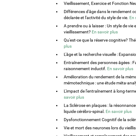
Vieillissement, Exercice et Fonction N
Différences d'âge dans le rendement co
déclarée et l'activité du style de vie.
En 
A prendre ou à laisser : Un style de vi
vieillissement?
En savoir plus
Qu'est-ce que la réserve cognitive? Th
plus
L'âge et la recherche visuelle : Expansi
Entraînement des personnes âgées : Fact
raisonnement inductif.
En savoir plus
Amélioration du rendement de la mémoi
mémotechnique : une étude méta-anal
L'impact de l'entraînement à long-ter
savoir plus
La Sclérose en plaques : la résonnance
liquide cérébro-spinal.
En savoir plus
Dysfonctionnement Cognitif de la sclé
Vie et mort des neurones lors du vieill
Vieillissement et remplacement des ne