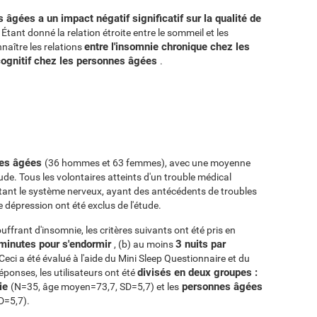
âgées a un impact négatif significatif sur la qualité de
Étant donné la relation étroite entre le sommeil et les
entre l'insomnie chronique chez les
nnaître les relations
cognitif chez les personnes âgées
.
nes âgées
(36 hommes et 63 femmes), avec une moyenne
tude. Tous les volontaires atteints d'un trouble médical
ant le système nerveux, ayant des antécédents de troubles
dépression ont été exclus de l'étude.
ffrant d'insomnie, les critères suivants ont été pris en
minutes pour s'endormir
3 nuits par
, (b) au moins
 Ceci a été évalué à l'aide du Mini Sleep Questionnaire et du
divisés en deux groupes :
éponses, les utilisateurs ont été
nie
personnes âgées
(N=35, âge moyen=73,7, SD=5,7) et les
D=5,7).