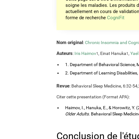
soigne les maladies. Les produits 
actuellement en cours de validation. 
forme de recherche
CogniFit
Nom original
:
Chronic Insomnia and Cogni
Auteurs
:
Iris Haimov
, Einat Hanuka
,
Yael
1
1
1. Department of Behavioral Science, M
2. Department of Learning Disabilities, 
Revue
: Behavioral Sleep Medicine, 6:32-54
Citer cette presentation (Format APA):
Haimov, I., Hanuka, E., & Horowitz, Y. 
Older Adults
. Behavioral Sleep Medicine
Conclusion de l'étu