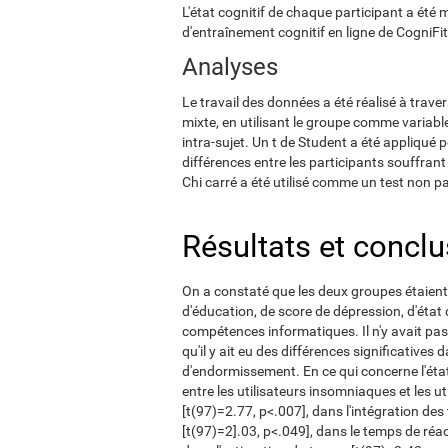
L'état cognitif de chaque participant a été m
d'entraînement cognitif en ligne de CogniFit
Analyses
Le travail des données a été réalisé à trave
mixte, en utilisant le groupe comme variable
intra-sujet. Un t de Student a été appliqué 
différences entre les participants souffrant
Chi carré a été utilisé comme un test non p
Résultats et concl
On a constaté que les deux groupes étaient
d'éducation, de score de dépression, d'éta
compétences informatiques. Il n'y avait pas
qu'il y ait eu des différences significatives d
d'endormissement. En ce qui concerne l'état 
entre les utilisateurs insomniaques et les 
[t(97)=2.77, p<.007], dans l'intégration de
[t(97)=2].03, p<.049], dans le temps de réa