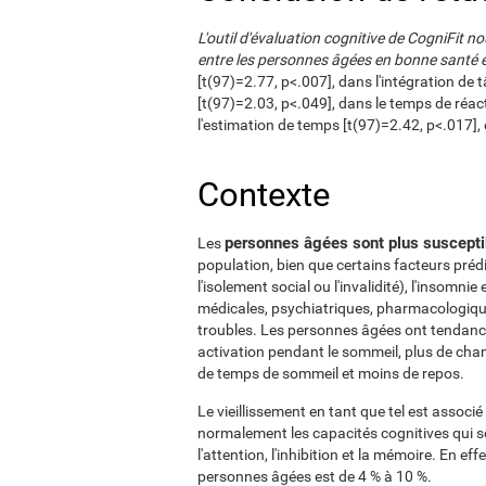
L'outil d'évaluation cognitive de CogniFit n
entre les personnes âgées en bonne santé et
[t(97)=2.77, p<.007], dans l'intégration de
[t(97)=2.03, p<.049], dans le temps de réac
l'estimation de temps [t(97)=2.42, p<.017],
Contexte
personnes âgées sont plus susceptib
Les
population, bien que certains facteurs prédi
l'isolement social ou l'invalidité), l'insomni
médicales, psychiatriques, pharmacologiques
troubles. Les personnes âgées ont tendance 
activation pendant le sommeil, plus de cha
de temps de sommeil et moins de repos.
Le vieillissement en tant que tel est assoc
normalement les capacités cognitives qui s
l'attention, l'inhibition et la mémoire. En ef
personnes âgées est de 4 % à 10 %.