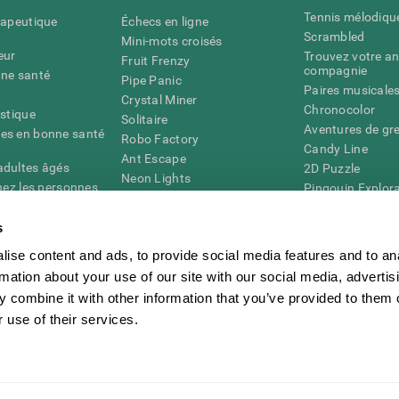
Tennis mélodiqu
rapeutique
Échecs en ligne
Scrambled
Mini-mots croisés
eur
Trouvez votre an
Fruit Frenzy
compagnie
nne santé
Pipe Panic
Paires musicale
Crystal Miner
Chronocolor
istique
Solitaire
Aventures de gre
es en bonne santé
Robo Factory
Candy Line
Ant Escape
adultes âgés
2D Puzzle
Neon Lights
chez les personnes
Pingouin Explor
Rends moi fou
Chiffres
mots croisés visuels
émique
s
Abeille de Coule
Faîtes la paire
4D
Jeux d'agilité m
ise content and ads, to provide social media features and to an
Space Rescue
Jeux en ligne pou
Chaos mathématique
rmation about your use of our site with our social media, advertis
mémoire
Course de billes
 combine it with other information that you’ve provided to them o
Jeux pour le cer
 use of their services.
ogniFit
CogniFit Newsroom
Media Kit
Devenir un affilié
Devenir revendeur