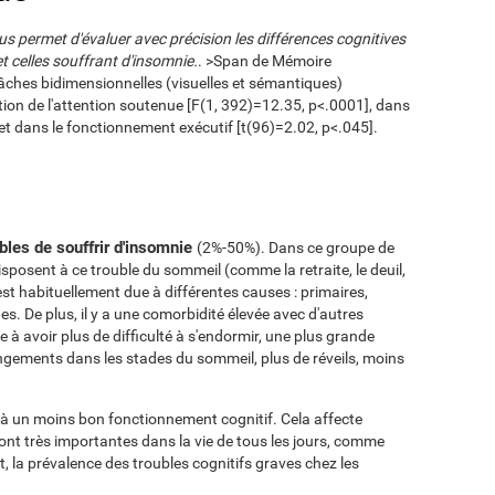
ous permet d'évaluer avec précision les différences cognitives
 celles souffrant d'insomnie.
. >Span de Mémoire
 tâches bidimensionnelles (visuelles et sémantiques)
tion de l'attention soutenue [F(1, 392)=12.35, p<.0001], dans
 et dans le fonctionnement exécutif [t(96)=2.02, p<.045].
les de souffrir d'insomnie
(2%-50%). Dans ce groupe de
sposent à ce trouble du sommeil (comme la retraite, le deuil,
e est habituellement due à différentes causes : primaires,
. De plus, il y a une comorbidité élevée avec d'autres
à avoir plus de difficulté à s'endormir, une plus grande
ngements dans les stades du sommeil, plus de réveils, moins
ié à un moins bon fonctionnement cognitif. Cela affecte
ont très importantes dans la vie de tous les jours, comme
fet, la prévalence des troubles cognitifs graves chez les