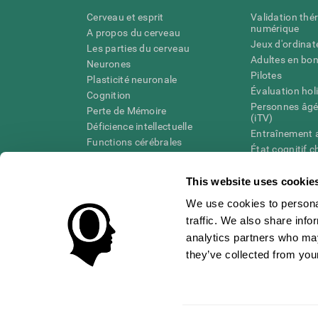
Cerveau et esprit
Validation thé
numérique
A propos du cerveau
Jeux d'ordinat
Les parties du cerveau
Adultes en bo
Neurones
Pilotes
Plasticité neuronale
Évaluation hol
Cognition
Personnes âgé
Perte de Mémoire
(iTV)
Déficience intellectuelle
Entraînement 
Functions cérébrales
État cognitif 
Perception
âgées
Attention
Révision syst
This website uses cookie
Taxonomie SG
We use cookies to personal
traffic. We also share info
analytics partners who may
they’ve collected from your
Conditions d'utilisation
Confidentialité
La Direction de C
Centre de Confiance