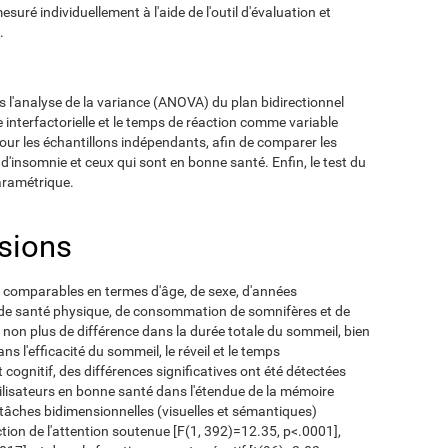
esuré individuellement à l'aide de l'outil d'évaluation et
.
rs l'analyse de la variance (ANOVA) du plan bidirectionnel
 interfactorielle et le temps de réaction comme variable
pour les échantillons indépendants, afin de comparer les
 d'insomnie et ceux qui sont en bonne santé. Enfin, le test du
aramétrique.
usions
 comparables en termes d'âge, de sexe, d'années
t de santé physique, de consommation de somnifères et de
 non plus de différence dans la durée totale du sommeil, bien
ans l'efficacité du sommeil, le réveil et le temps
cognitif, des différences significatives ont été détectées
utilisateurs en bonne santé dans l'étendue de la mémoire
s tâches bidimensionnelles (visuelles et sémantiques)
ction de l'attention soutenue [F(1, 392)=12.35, p<.0001],