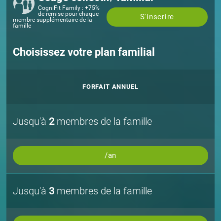
CogniFit Family : +75%
de remise pour chaque
S'inscrire
membre supplémentaire de la
famille
Choisissez votre plan familial
FORFAIT ANNUEL
Jusqu'à
2
membres de la famille
/an
Jusqu'à
3
membres de la famille