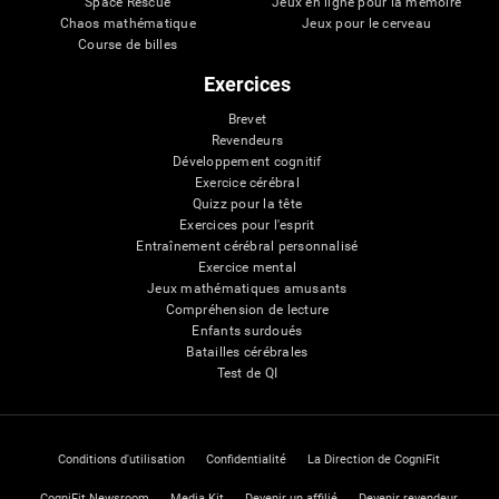
Space Rescue
Jeux en ligne pour la mémoire
Chaos mathématique
Jeux pour le cerveau
Course de billes
Exercices
Brevet
Revendeurs
Développement cognitif
Exercice cérébral
Quizz pour la tête
Exercices pour l'esprit
Entraînement cérébral personnalisé
Exercice mental
Jeux mathématiques amusants
Compréhension de lecture
Enfants surdoués
Batailles cérébrales
Test de QI
Conditions d'utilisation
Confidentialité
La Direction de CogniFit
CogniFit Newsroom
Media Kit
Devenir un affilié
Devenir revendeur