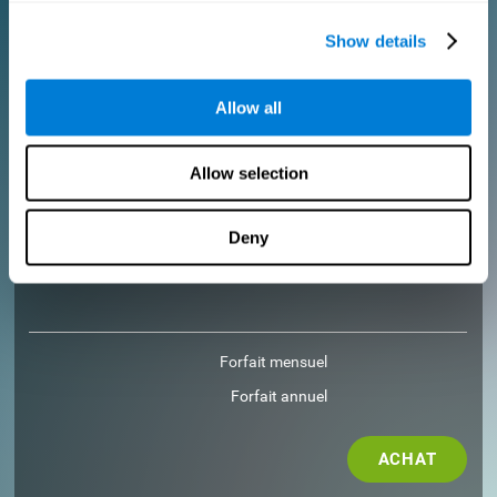
Show details
ACHAT
Allow all
POUR LES DOCTEURS
Ajoutez votre logo
Allow selection
Gérez votre équipe
Créer un entraînement personnalisé
Obtenez une réduction de 10% sur toutes les futures licences
Deny
d'évaluation et de formation!
2 licences GRATUITES pour vous aider à démarrer
Forfait mensuel
Forfait annuel
ACHAT