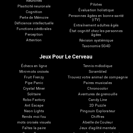
Neurones
Pilotes
Plasticité neuronale
Évaluation holistique
Cognition
Personnes âgées en bonne santé
Perte de Mémoire
(iTV)
Déficience intellectuelle
Entraînement adultes âgés
Functions cérébrales
État cognitif chez les personnes
Perception
âgées
Attention
Révision systémique
Taxonomie SG4D
Jeux Pour Le Cerveau
Échecs en ligne
Tennis mélodique
Mini-mots croisés
Scrambled
Fruit Frenzy
Trouvez votre animal de compagnie
Pipe Panic
Paires musicales
Crystal Miner
Chronocolor
Solitaire
Aventures de grenouille
Robo Factory
Candy Line
Ant Escape
2D Puzzle
Neon Lights
Pingouin Explorateur
Rends moi fou
Chiffres
mots croisés visuels
Abeille de Couleur
Faîtes la paire
Jeux d'agilité mentale