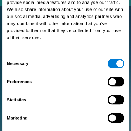
provide social media features and to analyse our traffic.
We also share information about your use of our site with
our social media, advertising and analytics partners who
may combine it with other information that you’ve
Subscription Pro Premium
provided to them or that they’ve collected from your use
of their services.
L'abonnement Premium pour les chercheurs et les
professionnels de la santé.
POUR LA RECHERCHE
Consent
Necessary
Selection
Ajoutez votre logo
Gérez votre équipe
Créer un entraînement personnalisé
Preferences
Document de consentement électronique (études)
Obtenez une réduction de 10% sur toutes les futures licences
d'évaluation et de formation!
Statistics
2 licences GRATUITES pour vous aider à démarrer
Marketing
Forfait mensuel
Forfait annuel