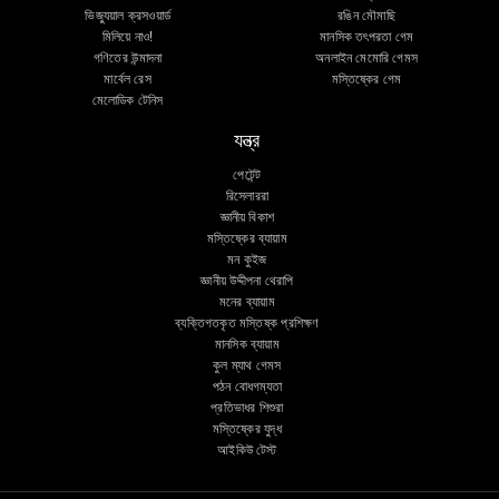
ভিজ্যুয়াল ক্রসওয়ার্ড
রঙিন মৌমাছি
মিলিয়ে নাও!
মানসিক তৎপরতা গেম
গণিতের উন্মাদনা
অনলাইন মেমোরি গেমস
মার্বেল রেস
মস্তিষ্কের গেম
মেলোডিক টেনিস
যন্ত্র
পেটেন্ট
রিসেলাররা
জ্ঞানীয় বিকাশ
মস্তিষ্কের ব্যায়াম
মন কুইজ
জ্ঞানীয় উদ্দীপনা থেরাপি
মনের ব্যায়াম
ব্যক্তিগতকৃত মস্তিষ্ক প্রশিক্ষণ
মানসিক ব্যায়াম
কুল ম্যাথ গেমস
পঠন বোধগম্যতা
প্রতিভাধর শিশুরা
মস্তিষ্কের যুদ্ধ
আইকিউ টেস্ট