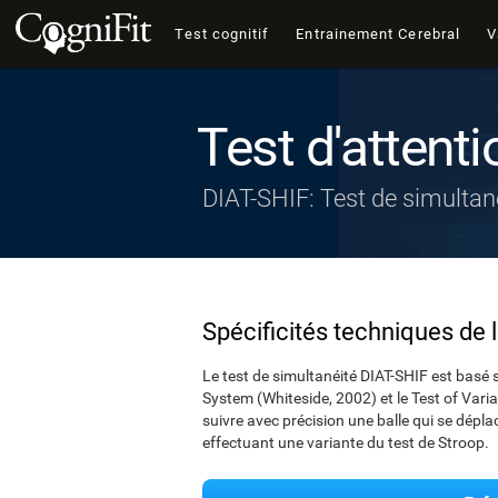
Test cognitif
Entrainement Cerebral
V
Test d'attenti
DIAT-SHIF: Test de simultan
Spécificités techniques de 
Le test de simultanéité DIAT-SHIF est basé s
System (Whiteside, 2002) et le Test of Variab
suivre avec précision une balle qui se dépla
effectuant une variante du test de Stroop.