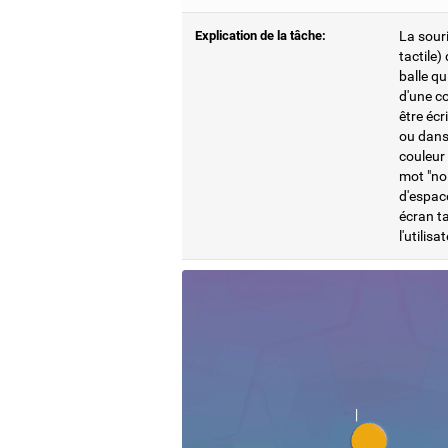
Explication de la tâche:
La souri
tactile)
balle qu
d'une co
être écr
ou dans 
couleur 
mot "noi
d'espace
écran ta
l'utilis