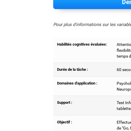
Dém
Pour plus d'informations sur les variab
Habilités cognitives évaluées:
Attentio
flexibil
temps d
Durée de la tâche :
60 seco
Domaines d'application :
Psychol
Neurops
Support :
Test Inf
tablette
Objectif :
Effectu
de "Go,