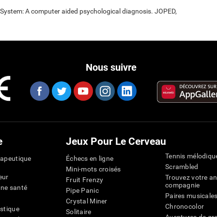
t System: A computer aided psychological diagnosis. JOPED,
Nous suivre
e
Jeux Pour Le Cerveau
Tennis mélodiqu
rapeutique
Échecs en ligne
Scrambled
Mini-mots croisés
eur
Trouvez votre an
Fruit Frenzy
compagnie
nne santé
Pipe Panic
Paires musicale
Crystal Miner
Chronocolor
istique
Solitaire