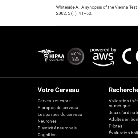
Whiteside A., A synopsis of the Vienna Tes
2002, 5 (1), 41–50.
Votre Cerveau
Recherch
Cerveau et esprit
Validation thé
numérique
A propos du cerveau
Jeux d'ordinat
Les parties du cerveau
Adultes en bo
Neurones
Pilotes
Plasticité neuronale
Évaluation hol
Cognition