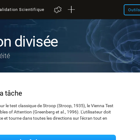
alidation Scientifique
Outil
on divisée
éité
la tâche
ur le test classique de Stroop (Stroop, 1935), le Vienna Test
les of Attention (Greenberg et al., 1996). L'utilisateur doit
ce et tourne dans toutes les directions sur l'écran tout en