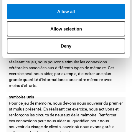
d'informations de notre mémoire. En réalisant cet exercice,
nous activons les patrons neuronaux associés à la capacité de
Allow all
stockage des souvenirs. Améliorer cette capacité cognitive
peut nous aider à être plus efficaces au quotidien, comme par
exemple, étudier ou se souvenir où nous avons laissé les clés
Allow selection
de la maison.
Nénuphars
Deny
Dans ce jeu pour entraîner la mémoire, il faut retenir et se
souvenir de l'ordre dans lequel l'allument les stimuli. En
réalisant ce jeu, nous pouvons stimuler les connexions
cérébrales associées aux différents types de mémoire. Cet
exercice peut nous aider, par exemple, à stocker une plus
grande quantité d'informations dans notre mémoire avec
moins d'efforts.
Symboles Unis
Pour ce jeu de mémoire, nous devons nous souvenir du premier
stimulus présenté. En réalisant cet exercice, nous activons et
renforçons les circuits de neuraux de la mémoire. Renforcer
ces connexions peut nous aider au quotidien pour nous
souvenir du visage de clients, savoir où nous avons garé la