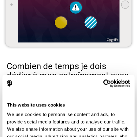
Combien de temps je dois
dédier à mon entraînement avec
les jeux de mémoire de
CogniFit?
This website uses cookies
Les séances complètes d'entraînement pour la mémoire durent
10 à 15 minutes
généralement
environ. Il est recommandé de
We use cookies to personalise content and ads, to
deux à trois séances par semaine
réaliser
réparties en jours
provide social media features and to analyse our traffic.
CogniFit peut vous
non consécutifs. Pour plus de facilité,
We also share information about your use of our site with
envoyer des rappels de séances
.
our social media, advertising and analytics partners who