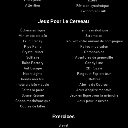
Perception
âgées
Attention
Révision systémique
Taxonomie SG4D
Jeux Pour Le Cerveau
Échecs en ligne
Tennis mélodique
Mini-mots croisés
Scrambled
Fruit Frenzy
Trouvez votre animal de compagnie
Pipe Panic
Paires musicales
Crystal Miner
Chronocolor
Solitaire
Aventures de grenouille
Robo Factory
Candy Line
Ant Escape
2D Puzzle
Neon Lights
Pingouin Explorateur
Rends moi fou
Chiffres
mots croisés visuels
Abeille de Couleur
Faîtes la paire
Jeux d'agilité mentale
Space Rescue
Jeux en ligne pour la mémoire
Chaos mathématique
Jeux pour le cerveau
Course de billes
Exercices
Brevet