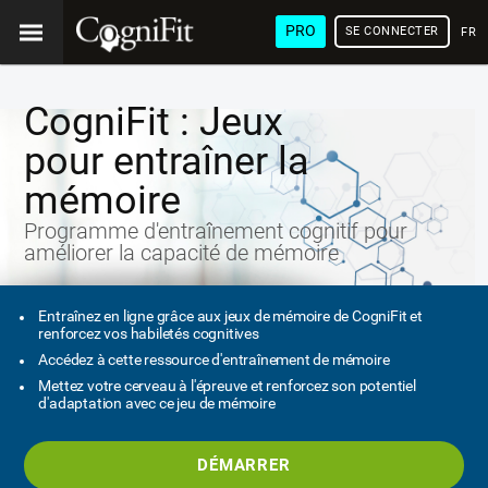
PRO
SE CONNECTER
FRA
CogniFit : Jeux
pour entraîner la
mémoire
Programme d'entraînement cognitif pour
améliorer la capacité de mémoire
Entraînez en ligne grâce aux jeux de mémoire de CogniFit et
renforcez vos habiletés cognitives
Accédez à cette ressource d'entraînement de mémoire
Mettez votre cerveau à l'épreuve et renforcez son potentiel
d'adaptation avec ce jeu de mémoire
DÉMARRER