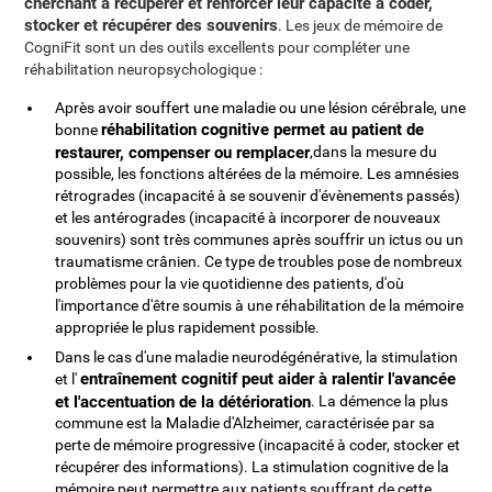
cherchant à récupérer et renforcer leur capacité à coder,
stocker et récupérer des souvenirs
. Les jeux de mémoire de
CogniFit sont un des outils excellents pour compléter une
réhabilitation neuropsychologique :
Après avoir souffert une maladie ou une lésion cérébrale, une
réhabilitation cognitive permet au patient de
bonne
restaurer, compenser ou remplacer
,dans la mesure du
possible, les fonctions altérées de la mémoire. Les amnésies
rétrogrades (incapacité à se souvenir d'évènements passés)
et les antérogrades (incapacité à incorporer de nouveaux
souvenirs) sont très communes après souffrir un ictus ou un
traumatisme crânien. Ce type de troubles pose de nombreux
problèmes pour la vie quotidienne des patients, d'où
l'importance d'être soumis à une réhabilitation de la mémoire
appropriée le plus rapidement possible.
Dans le cas d'une maladie neurodégénérative, la stimulation
entraînement cognitif peut aider à ralentir l'avancée
et l'
et l'accentuation de la détérioration
. La démence la plus
commune est la Maladie d'Alzheimer, caractérisée par sa
perte de mémoire progressive (incapacité à coder, stocker et
récupérer des informations). La stimulation cognitive de la
mémoire peut permettre aux patients souffrant de cette