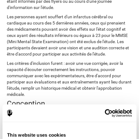
étant informés par des flyers ou au cours d'une journée
d'information sur l'étude.
Les personnes ayant souffert d'un infarctus cérébral ou
cardiaque au cours des 5 dernières années, ceux qui prenaient
des médicaments pouvant avoir des effets sur l'état cognitif et
ceux ayant des résultats inférieurs ou égaux à 23 pour le MMSE
(Mini Mental State Examination) ont été exclus de l'étude. Les
participants devaient avoir une vision et une audition correcte et
être d'accord pour participer aux activités de l'étude.
Les critères d'inclusion furent : avoir une vue corrigée, avoir la
capacité d'écouter correctement les instructions, pouvoir
communiquer avec les expérimentateurs, être d'accord pour
participer aux évaluations et aux entraînements ayant lieu durant
l'étude, remplir un historique médical et obtenir l'approbation
médicale.
Conception
conception conçue de façon aléatoire et
À travers une
contrôlée de quatre groupes (cognitif, physique, combiné et
de contrôle)
, on cherche à évaluer l'efficacité de l'entraînement
cognitif, de l'activité physique et de la combinaison de ces deux
This website uses cookies
entraînements pour améliorer l'état cognitif des personnes âgées