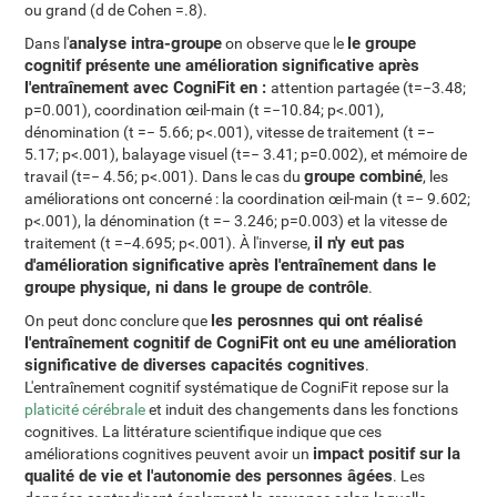
ou grand (d de Cohen =.8).
analyse intra-groupe
le groupe
Dans l'
on observe que le
cognitif présente une amélioration significative après
l'entraînement avec CogniFit en :
attention partagée (t=−3.48;
p=0.001), coordination œil-main (t =−10.84; p<.001),
dénomination (t =− 5.66; p<.001), vitesse de traitement (t =−
5.17; p<.001), balayage visuel (t=− 3.41; p=0.002), et mémoire de
groupe combiné
travail (t=− 4.56; p<.001). Dans le cas du
, les
améliorations ont concerné : la coordination œil-main (t =− 9.602;
p<.001), la dénomination (t =− 3.246; p=0.003) et la vitesse de
il n'y eut pas
traitement (t =−4.695; p<.001). À l'inverse,
d'amélioration significative après l'entraînement dans le
groupe physique, ni dans le groupe de contrôle
.
les perosnnes qui ont réalisé
On peut donc conclure que
l'entraînement cognitif de CogniFit ont eu une amélioration
significative de diverses capacités cognitives
.
L'entraînement cognitif systématique de CogniFit repose sur la
platicité cérébrale
et induit des changements dans les fonctions
cognitives. La littérature scientifique indique que ces
impact positif sur la
améliorations cognitives peuvent avoir un
qualité de vie et l'autonomie des personnes âgées
. Les