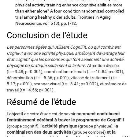
physical activity training enhance cognitive abilities more
than either alone? A four-condition randomized controlled
trial among healthy older adults. Frontiers in Aging
Neuroscience, vol. 5 (8), pp.1-12.
Conclusion de l'étude
Les personnes âgées qui utilisent CogniFit, ou qui combinent
CogniFit avec une activité physique, améliorent davantage leur
état cognitif que les personnes qui font seulement une activité
physique ou pratique seulement la lecture
. Attention divisée
(t=−3.48; p=0.001), coordination œil-main (t =−10.84; p<.001),
dénomination (t =− 5.66; p<.001), vitesse de traitement (t =−
5.17; p<.001), scanner visuel (t=− 3.41; p=0.002), et mémoire de
travail (t=− 4.56; p<.001).
Résumé de l'étude
comment contribuent
L'objectif de cette étude est de savoir
l'entraînement cérébral à traver le programme de CogniFit
l'activité physique
la
(groupe cognitif),
(groupe physique),
combinaison des deux activités
et la
(groupe combiné)