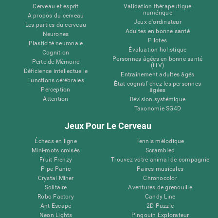
Cerveau et esprit
Validation thérapeutique
numérique
A propos du cerveau
Jeux d'ordinateur
Les parties du cerveau
Adultes en bonne santé
Neurones
Pilotes
Plasticité neuronale
Évaluation holistique
Cognition
Personnes âgées en bonne santé
Perte de Mémoire
(iTV)
Déficience intellectuelle
Entraînement adultes âgés
Functions cérébrales
État cognitif chez les personnes
Perception
âgées
Attention
Révision systémique
Taxonomie SG4D
Jeux Pour Le Cerveau
Échecs en ligne
Tennis mélodique
Mini-mots croisés
Scrambled
Fruit Frenzy
Trouvez votre animal de compagnie
Pipe Panic
Paires musicales
Crystal Miner
Chronocolor
Solitaire
Aventures de grenouille
Robo Factory
Candy Line
Ant Escape
2D Puzzle
Neon Lights
Pingouin Explorateur