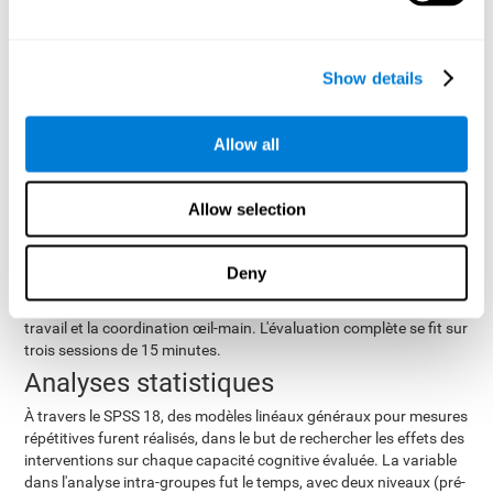
Intervention dans le groupe de
contrôle
Les participants du groupe de contrôle ont lu un livre au sujet du
Show details
vieillissement actif le temps de l'étude. Les participants devaient
lire chez eux des fragments du livre et assister à des réunions
d'une heure lors desquelles il était discuté des meilleures façons
Allow all
pour atteindre les objectifs présentés dans le livre.
Variables moyennes
Allow selection
pré-test
post-test
batterie d'évaluation
Pour réaliser le
et le
, la
cognitive générale de CogniFit (CAB)
fut utilisée. À travers les
15 tâches d'évaluation, diverses capacités cognitives furent
Deny
mesurées, comme l'attention focalisée, l'attention divisée,
l'inhibition, la flexibilité cognitive, la planification, la mémoire de
travail et la coordination œil-main. L'évaluation complète se fit sur
trois sessions de 15 minutes.
Analyses statistiques
À travers le SPSS 18, des modèles linéaux généraux pour mesures
répétitives furent réalisés, dans le but de rechercher les effets des
interventions sur chaque capacité cognitive évaluée. La variable
dans l'analyse intra-groupes fut le temps, avec deux niveaux (pré-