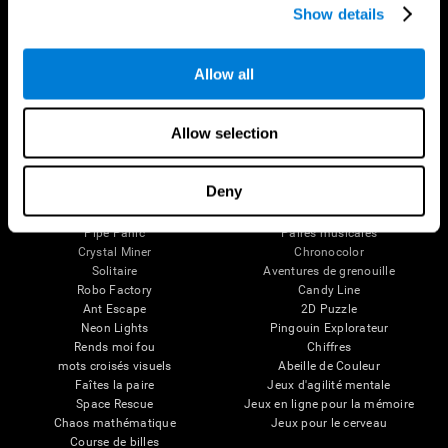
Personnes âgées en bonne santé
Show details
Perte de Mémoire
(iTV)
Déficience intellectuelle
Entraînement adultes âgés
Functions cérébrales
État cognitif chez les personnes
Perception
âgées
Allow all
Attention
Révision systémique
Taxonomie SG4D
Allow selection
Jeux Pour Le Cerveau
Échecs en ligne
Tennis mélodique
Deny
Mini-mots croisés
Scrambled
Fruit Frenzy
Trouvez votre animal de compagnie
Pipe Panic
Paires musicales
Crystal Miner
Chronocolor
Solitaire
Aventures de grenouille
Robo Factory
Candy Line
Ant Escape
2D Puzzle
Neon Lights
Pingouin Explorateur
Rends moi fou
Chiffres
mots croisés visuels
Abeille de Couleur
Faîtes la paire
Jeux d'agilité mentale
Space Rescue
Jeux en ligne pour la mémoire
Chaos mathématique
Jeux pour le cerveau
Course de billes