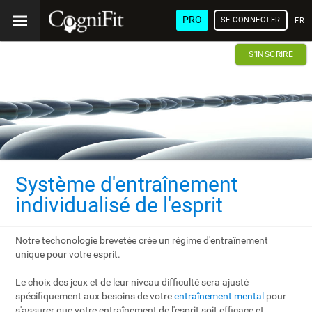
PRO
SE CONNECTER
FRA
S'INSCRIRE
Système d'entraînement
individualisé de l'esprit
Notre techonologie brevetée crée un régime d'entraînement
unique pour votre esprit.
Le choix des jeux et de leur niveau difficulté sera ajusté
spécifiquement aux besoins de votre
entraînement mental
pour
s'assurer que votre entraînement de l'esprit soit efficace et