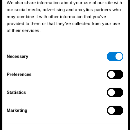
We also share information about your use of our site with
our social media, advertising and analytics partners who
may combine it with other information that you’ve
provided to them or that they’ve collected from your use
of their services.
Consent
Necessary
Selection
Nous suivre
Preferences
Votre Cerveau
Recherche
Statistics
Cerveau et esprit
Validation thérapeutique
numérique
A propos du cerveau
Marketing
Jeux d'ordinateur
Les parties du cerveau
Adultes en bonne santé
Neurones
Pilotes
Plasticité neuronale
Évaluation holistique
Cognition