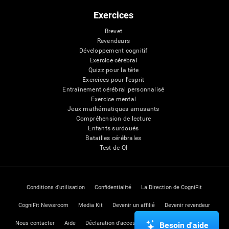
Exercices
Brevet
Revendeurs
Développement cognitif
Exercice cérébral
Quizz pour la tête
Exercices pour l'esprit
Entraînement cérébral personnalisé
Exercice mental
Jeux mathématiques amusants
Compréhension de lecture
Enfants surdoués
Batailles cérébrales
Test de QI
Conditions d'utilisation
Confidentialité
La Direction de CogniFit
CogniFit Newsroom
Media Kit
Devenir un affilié
Devenir revendeur
Nous contacter
Aide
Déclaration d'accessibilité
Centre de Confiance
Besoin d'aide