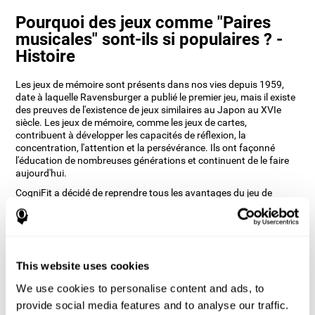
Pourquoi des jeux comme "Paires
musicales" sont-ils si populaires ? -
Histoire
Les jeux de mémoire sont présents dans nos vies depuis 1959,
date à laquelle Ravensburger a publié le premier jeu, mais il existe
des preuves de l'existence de jeux similaires au Japon au XVIe
siècle. Les jeux de mémoire, comme les jeux de cartes,
contribuent à développer les capacités de réflexion, la
concentration, l'attention et la persévérance. Ils ont façonné
l'éducation de nombreuses générations et continuent de le faire
aujourd'hui.
CogniFit a décidé de reprendre tous les avantages du jeu de
mémoire (memory) original et de le transformer en un jeu de
perception auditive comme Paires musicales. Selon nos
neuropsychologues, cela lui donne non seulement une tournure
importante, mais aide également l'utilisateur à entraîner ses
oreilles et les capacités cognitives associées à l'audition.
This website uses cookies
Comment le jeu d'esprit "Paires
We use cookies to personalise content and ads, to
musicales" améliore-t-il mes
provide social media features and to analyse our traffic.
capacités cognitives ?