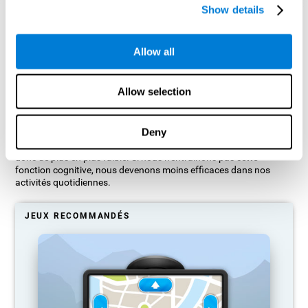
Show details
Projection graphique indicative des réseaux neuronaux après 3
semaines.
Allow all
Que se passe-t-il si je n'entraîne pas
mes capacités cognitives ?
Allow selection
Notre cerveau a tendance à économiser ses ressources en
éliminant les connexions inutilisées. Si une compétence cognitive
Deny
n'est pas utilisée normalement, le cerveau ne fournit pas de
ressources pour ce schéma d'activation neuronale, qui devient
donc de plus en plus faible. Si nous n'entraînons pas cette
fonction cognitive, nous devenons moins efficaces dans nos
activités quotidiennes.
JEUX RECOMMANDÉS