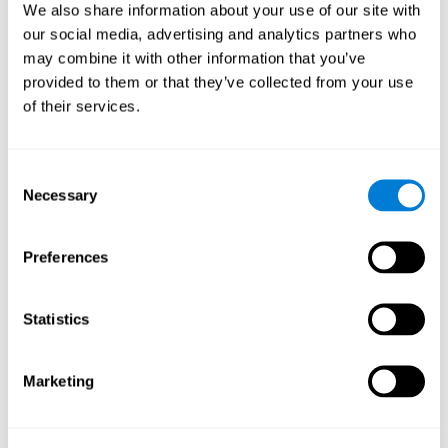
We also share information about your use of our site with
our social media, advertising and analytics partners who
Le fait de jouer et de s'entraîner de manière répétée à des jeux
comme Paires musicales de CogniFit stimule un modèle
may combine it with other information that you’ve
d'activation neuronale spécifique qui aide les circuits neuronaux à
provided to them or that they’ve collected from your use
se réorganiser et à récupérer les fonctions cognitives affaiblies ou
of their services.
endommagées.
Une stimulation constante de nos capacités peut contribuer à
créer de nouvelles synapses et aider les circuits neuronaux à se
réorganiser et à améliorer les fonctions cognitives. Le jeu Paires
Consent
musicales cherche à stimuler les compétences liées à la
Necessary
Selection
reconnaissance phonologique et à la mémoire phonologique à
court terme.
Preferences
1ère SEMAINE
2ème SEMAINE
3ème SEMAINE
Statistics
Marketing