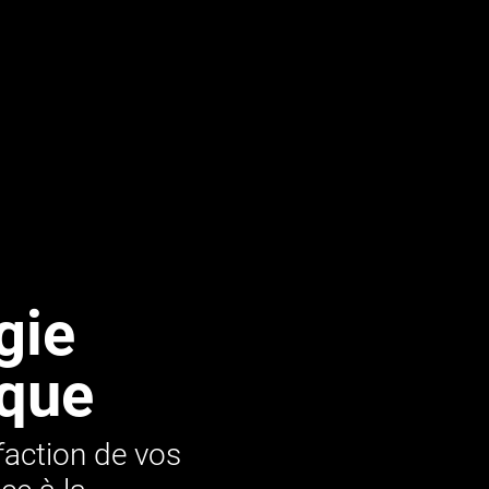
gie
rque
sfaction de vos