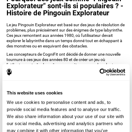
Explorateur" sont-ils si populaires ? -
Histoire de Pingouin Explorateur
Le jeu Pingouin Explorateur est basé sur des jeux de résolution de
problèmes, plus précisément sur des énigmes de type labyrinthe.
Ces jeux remontent aux années 1980, où l'utilisateur devait
explorer le labyrinthe dans un temps donné tout en échappant à
des monstres ou en esquivant des obstacles.
Les concepteurs de CogniFit ont décidé de donner une nouvelle
tournure à ces jeux des années 80 et de créer un jeu où
l'utilisateur entraîne les mêmes compétences que dans les jeux
originaux, comme la perception spatiale, mais aussi l'inhibition et
la planification en retirant la neige de la carte.
Comment le jeu d'esprit "Pingouin
Explorateur" améliore-t-il mes
This website uses cookies
capacités cognitives ?
We use cookies to personalise content and ads, to
provide social media features and to analyse our traffic.
Jouer à des jeux comme le Pingouin Explorateur de CogniFit
stimule un schéma d'activation neuronale spécifique. Le fait de
We also share information about your use of our site with
jouer et de s'entraîner de manière répétée à ce schéma aide les
our social media, advertising and analytics partners who
circuits neuronaux à se réorganiser et à récupérer les fonctions
may combine it with other information that you’ve