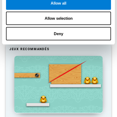
Allow all
Notre cerveau a tendance à économiser ses ressources en
éliminant les connexions inutilisées. Si une compétence cognitive
n'est pas utilisée normalement, le cerveau ne fournit pas de
Allow selection
ressources pour ce schéma d'activation neuronale, qui devient
donc de plus en plus faible. Si nous n'entraînons pas cette
fonction cognitive, nous devenons moins efficaces dans nos
Deny
activités quotidiennes.
JEUX RECOMMANDÉS