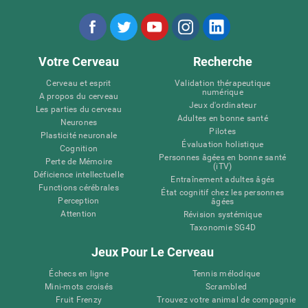
Votre Cerveau
Recherche
Cerveau et esprit
Validation thérapeutique
numérique
A propos du cerveau
Jeux d'ordinateur
Les parties du cerveau
Adultes en bonne santé
Neurones
Pilotes
Plasticité neuronale
Évaluation holistique
Cognition
Personnes âgées en bonne santé
Perte de Mémoire
(iTV)
Déficience intellectuelle
Entraînement adultes âgés
Functions cérébrales
État cognitif chez les personnes
Perception
âgées
Attention
Révision systémique
Taxonomie SG4D
Jeux Pour Le Cerveau
Échecs en ligne
Tennis mélodique
Mini-mots croisés
Scrambled
Fruit Frenzy
Trouvez votre animal de compagnie