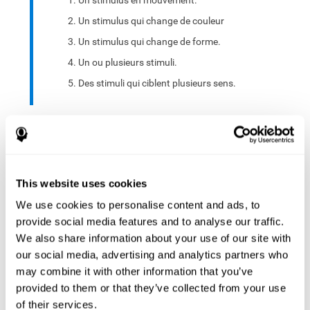
Un stimulus en mouvement.
Un stimulus qui change de couleur
Un stimulus qui change de forme.
Un ou plusieurs stimuli.
Des stimuli qui ciblent plusieurs sens.
Un groupe de stimuli de différents types es sélectionné :
Choisir un ou plusieurs stimuli abstraits.
Choisir un ou plusieurs stimuli significatifs.
This website uses cookies
Combiner les stimuli précédents
We use cookies to personalise content and ads, to
provide social media features and to analyse our traffic.
L'interface peut être utilisée sur des appareils électroniques
We also share information about your use of our site with
(ordinateurs, téléphones portables, tablettes) pour fournir
our social media, advertising and analytics partners who
et capturer les stimuli évalués.
may combine it with other information that you’ve
provided to them or that they’ve collected from your use
Le système se compose d'un dispositif d'entrée de
of their services.
mouvement et d'un dispositif de sortie de mouvement qui