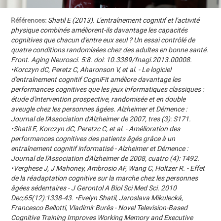
Références:
Shatil E (2013). L'entraînement cognitif et l'activité
physique combinés améliorent-ils davantage les capacités
cognitives que chacun d'entre eux seul ? Un essai contrôlé de
quatre conditions randomisées chez des adultes en bonne santé.
Front. Aging Neurosci. 5:8. doi: 10.3389/fnagi.2013.00008.
•Korczyn dC, Peretz C, Aharonson V, et al. - Le logiciel
d'entraînement cognitif CogniFit améliore davantage les
performances cognitives que les jeux informatiques classiques :
étude d'intervention prospective, randomisée et en double
aveugle chez les personnes âgées. Alzheimer et Démence :
Journal de l'Association d'Alzheimer de 2007, tres (3): S171.
•Shatil E, Korczyn dC, Peretzc C, et al. - Amélioration des
performances cognitives des patients âgés grâce à un
entraînement cognitif informatisé - Alzheimer et Démence :
Journal de l'Association d'Alzheimer de 2008, cuatro (4): T492.
•Verghese J, J Mahoney, Ambrosio AF, Wang C, Holtzer R. - Effet
de la réadaptation cognitive sur la marche chez les personnes
âgées sédentaires - J Gerontol A Biol Sci Med Sci. 2010
Dec;65(12):1338-43. •Evelyn Shatil, Jaroslava Mikulecká,
Francesco Bellotti, Vladimír Burěs - Novel Television-Based
Cognitive Training Improves Working Memory and Executive