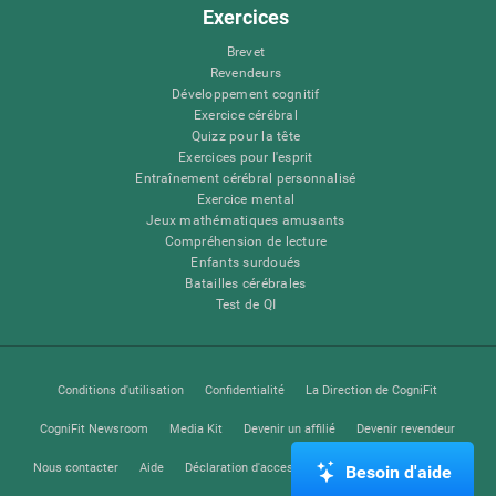
Exercices
Brevet
Revendeurs
Développement cognitif
Exercice cérébral
Quizz pour la tête
Exercices pour l'esprit
Entraînement cérébral personnalisé
Exercice mental
Jeux mathématiques amusants
Compréhension de lecture
Enfants surdoués
Batailles cérébrales
Test de QI
Conditions d'utilisation
Confidentialité
La Direction de CogniFit
CogniFit Newsroom
Media Kit
Devenir un affilié
Devenir revendeur
Nous contacter
Aide
Déclaration d'accessibilité
Centre de Confiance
Besoin d'aide