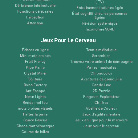
(iTV)
Déficience intellectuelle
Entraînement adultes âgés
Functions cérébrales
État cognitif chez les personnes
Perception
âgées
Attention
Révision systémique
Taxonomie SG4D
Jeux Pour Le Cerveau
Échecs en ligne
Tennis mélodique
Mini-mots croisés
Scrambled
Fruit Frenzy
Trouvez votre animal de compagnie
Pipe Panic
Paires musicales
Crystal Miner
Chronocolor
Solitaire
Aventures de grenouille
Robo Factory
Candy Line
Ant Escape
2D Puzzle
Neon Lights
Pingouin Explorateur
Rends moi fou
Chiffres
mots croisés visuels
Abeille de Couleur
Faîtes la paire
Jeux d'agilité mentale
Space Rescue
Jeux en ligne pour la mémoire
Chaos mathématique
Jeux pour le cerveau
Course de billes