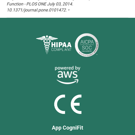
Function - PLOS ONE July 03, 2014.
10.1371/journal.pone.0101472. •
App CogniFit