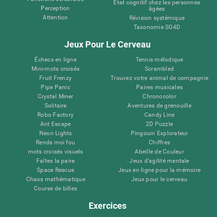
État cognitif chez les personnes
Perception
âgées
Attention
Révision systémique
Taxonomie SG4D
Jeux Pour Le Cerveau
Échecs en ligne
Tennis mélodique
Mini-mots croisés
Scrambled
Fruit Frenzy
Trouvez votre animal de compagnie
Pipe Panic
Paires musicales
Crystal Miner
Chronocolor
Solitaire
Aventures de grenouille
Robo Factory
Candy Line
Ant Escape
2D Puzzle
Neon Lights
Pingouin Explorateur
Rends moi fou
Chiffres
mots croisés visuels
Abeille de Couleur
Faîtes la paire
Jeux d'agilité mentale
Space Rescue
Jeux en ligne pour la mémoire
Chaos mathématique
Jeux pour le cerveau
Course de billes
Exercices