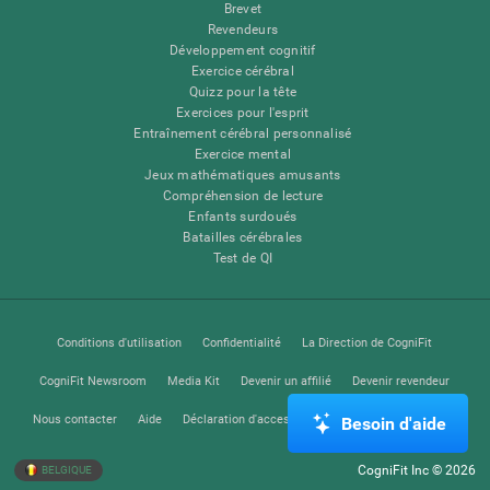
Brevet
Revendeurs
Développement cognitif
Exercice cérébral
Quizz pour la tête
Exercices pour l'esprit
Entraînement cérébral personnalisé
Exercice mental
Jeux mathématiques amusants
Compréhension de lecture
Enfants surdoués
Batailles cérébrales
Test de QI
Conditions d'utilisation
Confidentialité
La Direction de CogniFit
CogniFit Newsroom
Media Kit
Devenir un affilié
Devenir revendeur
Nous contacter
Aide
Déclaration d'accessibilité
Centre de Confiance
Besoin d'aide
CogniFit Inc © 2026
BELGIQUE