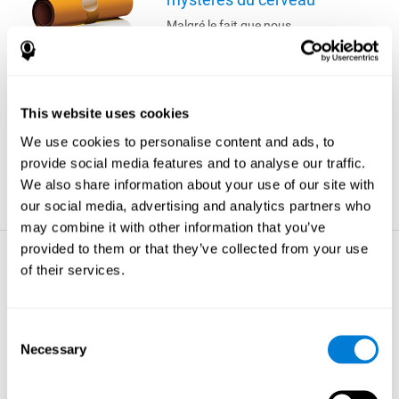
Malgré le fait que nous
passions plus d'un quart de
notre vie à dormir, la véritable
raison de ce comportement
reste encore inconnue. Nous
savons que le sommeil est
This website uses cookies
essentiel à notre survie : de
longues périodes sans
We use cookies to personalise content and ads, to
sommeil peuvent conduire à
provide social media features and to analyse our traffic.
des hallucinations et même à
We also share information about your use of our site with
la mort.
our social media, advertising and analytics partners who
plus d'astuces
may combine it with other information that you’ve
provided to them or that they’ve collected from your use
La perte de mémoire -
of their services.
Les choses à savoir sur
votre cerveau
Votre cerveau comprend
Consent
environ 100 milliards de
Necessary
Selection
cellules et pèse
approximativement 1,5 kilos.
plus d'astuces