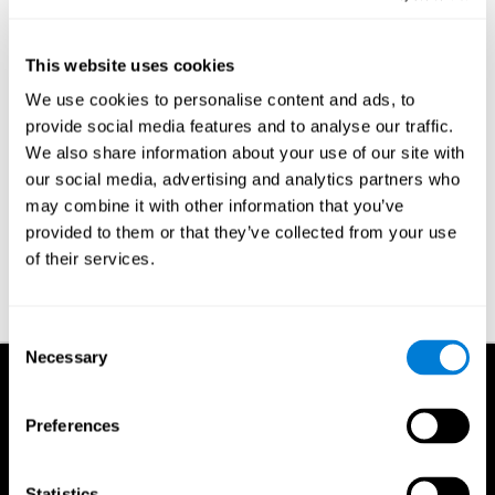
Essayez un nouveau chemin pour vous rendre au travail
Apprennez une nouvelle langue.
This website uses cookies
Voyagez vers une destination nouvelle et inconnue
Lisez une section différente de votre journal.
We use cookies to personalise content and ads, to
Apprenez à jouer un instrument de musique.
provide social media features and to analyse our traffic.
Essayez d'utiliser votre main non dominante pour manger ou
We also share information about your use of our site with
pour écrire.
our social media, advertising and analytics partners who
Faîtes votre entraînement CogniFit et ses jeux pour la
mémoire.
may combine it with other information that you’ve
Faîtes votre
exercice mental
, jouez aux échecs ou au bridge.
provided to them or that they’ve collected from your use
Apprenez un mot nouveau tous les jours.
of their services.
Suivez un programme d'
entraînement cérébral
et commencez à
évaluer et entraîner votre mémoire dès aujourd'hui grâce à CogniFit.
Consent
Necessary
Selection
Preferences
Statistics