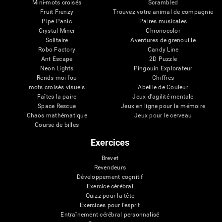
Mini-mots croisés
Scrambled
Fruit Frenzy
Trouvez votre animal de compagnie
Pipe Panic
Paires musicales
Crystal Miner
Chronocolor
Solitaire
Aventures de grenouille
Robo Factory
Candy Line
Ant Escape
2D Puzzle
Neon Lights
Pingouin Explorateur
Rends moi fou
Chiffres
mots croisés visuels
Abeille de Couleur
Faîtes la paire
Jeux d'agilité mentale
Space Rescue
Jeux en ligne pour la mémoire
Chaos mathématique
Jeux pour le cerveau
Course de billes
Exercices
Brevet
Revendeurs
Développement cognitif
Exercice cérébral
Quizz pour la tête
Exercices pour l'esprit
Entraînement cérébral personnalisé