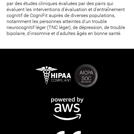
par des études cliniques évaluées par des pairs qui
évaluent les interventions d'évaluation et d'entraînement
cognitif de CogniFit auprès de diverses populations,
notamment les personnes atteintes d'un trouble
neurocognitif léger (TNC léger), de dépression, de trouble
bipolaire, d'insomnie et d'adultes âgés en bonne santé.