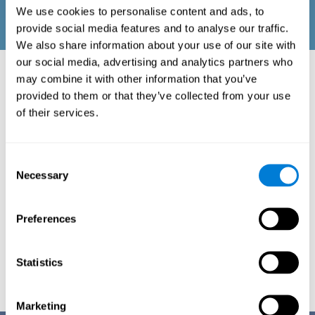
We use cookies to personalise content and ads, to
provide social media features and to analyse our traffic.
We also share information about your use of our site with
our social media, advertising and analytics partners who
may combine it with other information that you’ve
Planification des soins
provided to them or that they’ve collected from your use
of their services.
cognitifs
Une gamme d'outils pour aider les cliniciens, les
Consent
patients et les soignants à optimiser la gestion des
Necessary
Selection
soins cognitifs, dont il a été démontré qu'ils
ralentissent la progression du déclin cognitif et
Preferences
améliorent la qualité de vie.
L'essayer
Statistics
Marketing