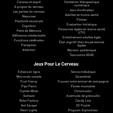
Cerveau et esprit
Validation thérapeutique
numérique
A propos du cerveau
Jeux d'ordinateur
Les parties du cerveau
Adultes en bonne santé
Neurones
Pilotes
Plasticité neuronale
Évaluation holistique
Cognition
Personnes âgées en bonne santé
Perte de Mémoire
(iTV)
Déficience intellectuelle
Entraînement adultes âgés
Functions cérébrales
État cognitif chez les personnes
Perception
âgées
Attention
Révision systémique
Taxonomie SG4D
Jeux Pour Le Cerveau
Échecs en ligne
Tennis mélodique
Mini-mots croisés
Scrambled
Fruit Frenzy
Trouvez votre animal de compagnie
Pipe Panic
Paires musicales
Crystal Miner
Chronocolor
Solitaire
Aventures de grenouille
Robo Factory
Candy Line
Ant Escape
2D Puzzle
Neon Lights
Pingouin Explorateur