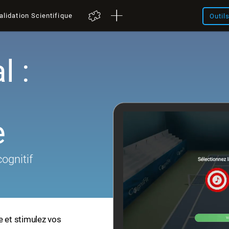
alidation Scientifique
Outil
l :
e
ognitif
e et stimulez vos