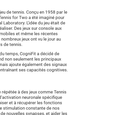
 jeu de tennis. Conçu en 1958 par le
Tennis for Two a été imaginé pour
l Laboratory. L'idée du jeu était de
éaliser. Des jeux sur console aux
x mobiles et même les récentes
 nombreux jeux ont vu le jour au
rs de tennis.
 du temps, CogniFit a décidé de
end non seulement les principaux
r, mais ajoute également des signaux
n entraînant ses capacités cognitives.
ère répétée à des jeux comme Tennis
'activation neuronale spécifique
niser et à récupérer les fonctions
e stimulation constante de nos
de nouvelles synapses, et aider les