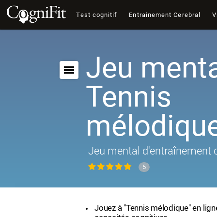
Test cognitif
Entrainement Cerebral
V
Jeu menta
Tennis
mélodiqu
Jeu mental d'entraînement c
5
Jouez à "Tennis mélodique" en lign