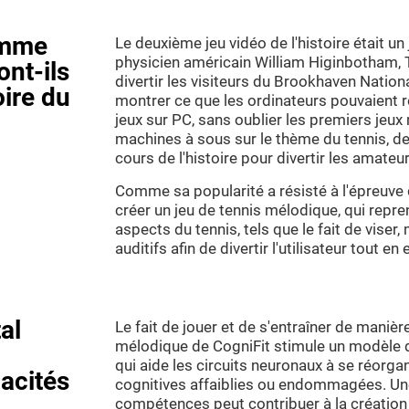
omme
Le deuxième jeu vidéo de l'histoire était un
physicien américain William Higinbotham, 
nt-ils
divertir les visiteurs du Brookhaven Nationa
oire du
montrer ce que les ordinateurs pouvaient r
jeux sur PC, sans oublier les premiers jeu
machines à sous sur le thème du tennis, de
cours de l'histoire pour divertir les amateu
Comme sa popularité a résisté à l'épreuve
créer un jeu de tennis mélodique, qui repr
aspects du tennis, tels que le fait de vise
auditifs afin de divertir l'utilisateur tout e
al
Le fait de jouer et de s'entraîner de mani
mélodique de CogniFit stimule un modèle d
qui aide les circuits neuronaux à se réorga
acités
cognitives affaiblies ou endommagées. Un
compétences peut contribuer à la création 