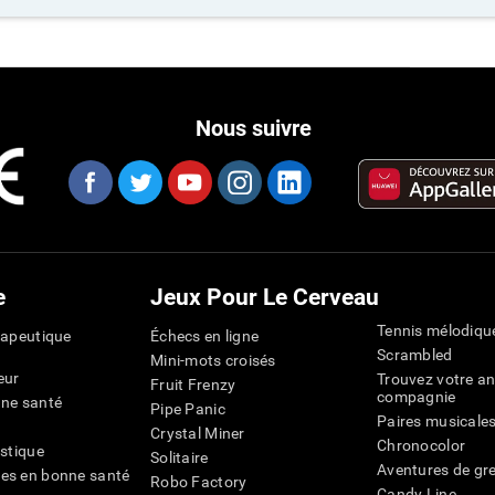
Nous suivre
e
Jeux Pour Le Cerveau
Tennis mélodiqu
rapeutique
Échecs en ligne
Scrambled
Mini-mots croisés
eur
Trouvez votre an
Fruit Frenzy
compagnie
nne santé
Pipe Panic
Paires musicale
Crystal Miner
Chronocolor
istique
Solitaire
Aventures de gre
es en bonne santé
Robo Factory
Candy Line