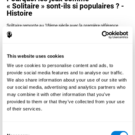
« Solitaire » sont-ils si populaires ? -
Histoire
Solitaire remonte au 18ème siècle avec la première référence
dans un livre allemand appelé Das neue Königliche L'Hombre-Spiel
de 1783. Dans cette référence, il semble qu'il s'agissait d'un jeu de
cartes compétitif, cependant, il semble en fait que le jeu soit
originaire de Suède car il existe de nombreux livres sur les jeux de
patience du 19ème siècle qui font référence au solitaire.
This website uses cookies
Il existe de nombreuses formes de Solitaire, la plus classique
We use cookies to personalise content and ads, to
s'appelle Klondike et c'est celle utilisée dans les versions
ordinateur et mobile. CogniFit, voyant qu'il s'agit d'un jeu avec
provide social media features and to analyse our traffic.
tant d'histoire et de polyvalence, a décidé de créer un jeu
We also share information about your use of our site with
classique avec des touches spéciales pour entraîner diverses
our social media, advertising and analytics partners who
compétences cognitives telles que la mémoire à court terme, la
planification et la surveillance.
may combine it with other information that you’ve
Comment le jeu d'esprit « Solitaire »
provided to them or that they’ve collected from your use
améliore-t-il mes capacités
of their services.
cognitives ?
Consent
Jouer à plusieurs reprises et s'entraîner régulièrement avec le