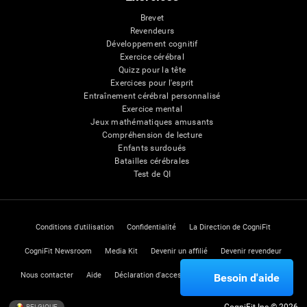
Brevet
Revendeurs
Développement cognitif
Exercice cérébral
Quizz pour la tête
Exercices pour l'esprit
Entraînement cérébral personnalisé
Exercice mental
Jeux mathématiques amusants
Compréhension de lecture
Enfants surdoués
Batailles cérébrales
Test de QI
Conditions d'utilisation
Confidentialité
La Direction de CogniFit
CogniFit Newsroom
Media Kit
Devenir un affilié
Devenir revendeur
Nous contacter
Aide
Déclaration d'accessibilité
Centre de Confiance
Besoin d'aide
BELGIQUE