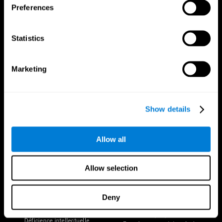
Preferences
Statistics
Marketing
Nous suivre
Show details
Votre Cerveau
Recherche
Allow all
Cerveau et esprit
Validation thérapeutique
numérique
A propos du cerveau
Allow selection
Jeux d'ordinateur
Les parties du cerveau
Adultes en bonne santé
Neurones
Pilotes
Plasticité neuronale
Deny
Évaluation holistique
Cognition
Personnes âgées en bonne santé
Perte de Mémoire
(iTV)
Déficience intellectuelle