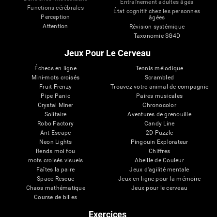
Entraînement adultes âgés
Functions cérébrales
État cognitif chez les personnes
Perception
âgées
Attention
Révision systémique
Taxonomie SG4D
Jeux Pour Le Cerveau
Échecs en ligne
Tennis mélodique
Mini-mots croisés
Scrambled
Fruit Frenzy
Trouvez votre animal de compagnie
Pipe Panic
Paires musicales
Crystal Miner
Chronocolor
Solitaire
Aventures de grenouille
Robo Factory
Candy Line
Ant Escape
2D Puzzle
Neon Lights
Pingouin Explorateur
Rends moi fou
Chiffres
mots croisés visuels
Abeille de Couleur
Faîtes la paire
Jeux d'agilité mentale
Space Rescue
Jeux en ligne pour la mémoire
Chaos mathématique
Jeux pour le cerveau
Course de billes
Exercices