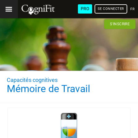
PRO
SE CONNECTER
FRA
S'INSCRIRE
Capacités cognitives
Mémoire de Travail