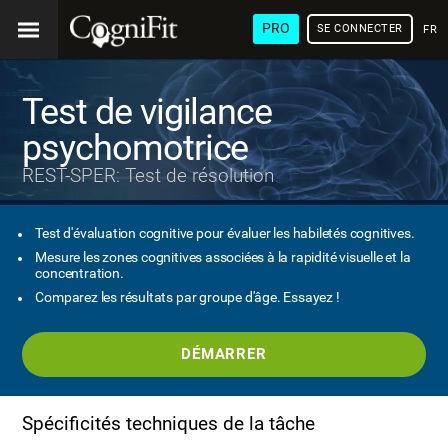
PRO
SE CONNECTER
FRA
Test de vigilance
psychomotrice
REST-SPER: Test de résolution
Test d'évaluation cognitive pour évaluer les habiletés cognitives.
Mesure les zones cognitives associées à la rapidité visuelle et la
concentration.
Comparez les résultats par groupe d'âge. Essayez !
DÉMARRER
Spécificités techniques de la tâche