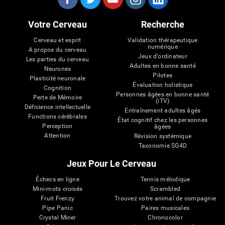
Votre Cerveau
Recherche
Cerveau et esprit
Validation thérapeutique
numérique
A propos du cerveau
Jeux d'ordinateur
Les parties du cerveau
Adultes en bonne santé
Neurones
Pilotes
Plasticité neuronale
Évaluation holistique
Cognition
Personnes âgées en bonne santé
Perte de Mémoire
(iTV)
Déficience intellectuelle
Entraînement adultes âgés
Functions cérébrales
État cognitif chez les personnes
Perception
âgées
Attention
Révision systémique
Taxonomie SG4D
Jeux Pour Le Cerveau
Échecs en ligne
Tennis mélodique
Mini-mots croisés
Scrambled
Fruit Frenzy
Trouvez votre animal de compagnie
Pipe Panic
Paires musicales
Crystal Miner
Chronocolor