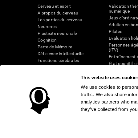
Cerveau et esprit
Validation thé
numérique
A propos du cerveau
Jeux d'ordinat
Les parties du cerveau
Adultes en bo
Neurones
Pilotes
Plasticité neuronale
Évaluation hol
Cognition
Personnes âgé
Perte de Mémoire
(iTV)
Déficience intellectuelle
Entraînement 
Functions cérébrales
État cognitif 
Perception
âgées
Attention
Révision syst
This website uses cookie
Taxonomie SG
We use cookies to personal
traffic. We also share info
analytics partners who may
they’ve collected from your
Conditions d'utilisation
Confidentialité
La Direction de C
Centre de Confiance