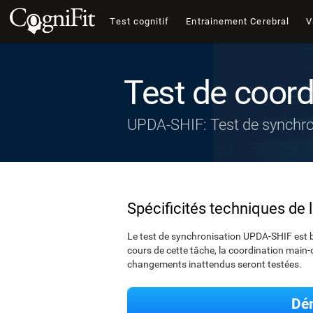
Test cognitif
Entrainement Cerebral
V
Test de coord
UPDA-SHIF: Test de synchro
Spécificités techniques de 
Le test de synchronisation UPDA-SHIF est b
cours de cette tâche, la coordination main-œ
changements inattendus seront testées.
Dém