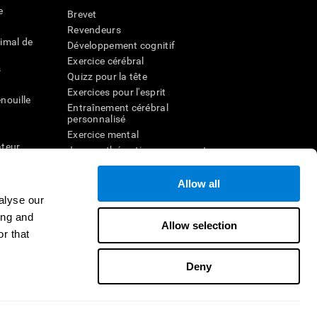
e
Brevet
Revendeurs
imal de
Développement cognitif
Exercice cérébral
s
Quizz pour la tête
Exercices pour l'esprit
nouille
Entraînement cérébral
personnalisé
Exercice mental
ateur
Jeux mathématiques amusants
Compréhension de lecture
ur
Enfants surdoués
Allow all
entale
Batailles cérébrales
alyse our
r la
Test de QI
ing and
Allow selection
r that
veau
Deny
Nous contacter
Aide
Déclaration d'accessibilité