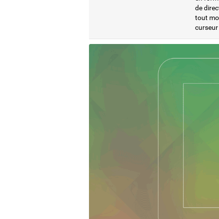
de direc
tout mo
curseur 