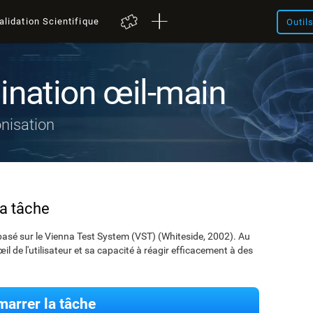
alidation Scientifique
Outil
ination œil-main
nisation
la tâche
asé sur le Vienna Test System (VST) (Whiteside, 2002). Au
il de l'utilisateur et sa capacité à réagir efficacement à des
arrer la tâche