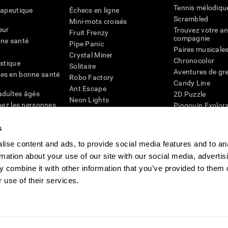
Tennis mélodiqu
rapeutique
Échecs en ligne
Scrambled
Mini-mots croisés
eur
Trouvez votre an
Fruit Frenzy
compagnie
nne santé
Pipe Panic
Paires musicale
Crystal Miner
Chronocolor
istique
Solitaire
Aventures de gre
es en bonne santé
Robo Factory
Candy Line
Ant Escape
adultes âgés
2D Puzzle
Neon Lights
chez les personnes
Pingouin Explor
Rends moi fou
Chiffres
mots croisés visuels
émique
s
Abeille de Coule
Faîtes la paire
4D
Jeux d'agilité m
ise content and ads, to provide social media features and to an
Space Rescue
Jeux en ligne pou
rmation about your use of our site with our social media, advertis
Chaos mathématique
mémoire
Course de billes
 combine it with other information that you’ve provided to them o
Jeux pour le cer
 use of their services.
ogniFit
CogniFit Newsroom
Media Kit
Devenir un affilié
Devenir revendeur