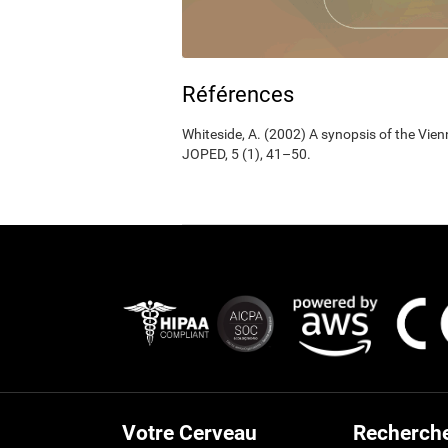
Références
Whiteside, A. (2002) A synopsis of the Vie
JOPED, 5 (1), 41–50.
Votre Cerveau
Recherch