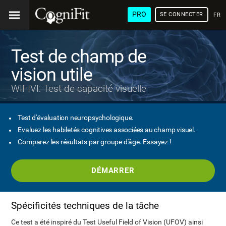
PRO
SE CONNECTER
FRA
Test de champ de
vision utile
WIFIVI: Test de capacité visuelle
Test d'évaluation neuropsychologique.
Evaluez les habiletés cognitives associées au champ visuel.
Comparez les résultats par groupe d'âge. Essayez !
DÉMARRER
Spécificités techniques de la tâche
Ce test a été inspiré du Test Useful Field of Vision (UFOV) ainsi