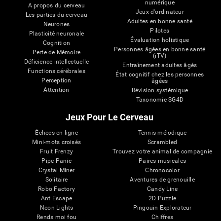
numérique
A propos du cerveau
Jeux d'ordinateur
Les parties du cerveau
Adultes en bonne santé
Neurones
Pilotes
Plasticité neuronale
Évaluation holistique
Cognition
Personnes âgées en bonne santé
Perte de Mémoire
(iTV)
Déficience intellectuelle
Entraînement adultes âgés
Functions cérébrales
État cognitif chez les personnes
Perception
âgées
Attention
Révision systémique
Taxonomie SG4D
Jeux Pour Le Cerveau
Échecs en ligne
Tennis mélodique
Mini-mots croisés
Scrambled
Fruit Frenzy
Trouvez votre animal de compagnie
Pipe Panic
Paires musicales
Crystal Miner
Chronocolor
Solitaire
Aventures de grenouille
Robo Factory
Candy Line
Ant Escape
2D Puzzle
Neon Lights
Pingouin Explorateur
Rends moi fou
Chiffres