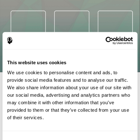
This website uses cookies
We use cookies to personalise content and ads, to
Références
provide social media features and to analyse our traffic.
We also share information about your use of our site with
Tsotsos, L. E., Roggeveen, A. B., Sekuler, A. B., Vrkljan, B. H., &
our social media, advertising and analytics partners who
Bennett, P. J. (2010). The effects of practice in a useful field of
may combine it with other information that you’ve
view task on driving performance. Journal of Vision, 10(7), 152-
152.
provided to them or that they’ve collected from your use
of their services.
Crabb, D. P., Fitzke, F. W., Hitchings, R. A., & Viswanathan, A. C.
(2004). A practical approach to measuring the visual field
component of fitness to drive. British journal of ophthalmology,
88(9), 1191-1196.
Consent