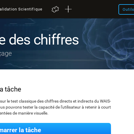
alidation Scientifique
Outil
e des chiffres
çage
la tâche
le test classique des chiffres directs et indirects du WAIS-
us pouvons tester la capacité de l'utilisateur à retenir à court
ntées de manière visuelle.
arrer la tâche