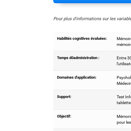
Pour plus d'informations sur les variab
Habilités cognitives évaluées:
Mémoire
mémoire 
Temps d0administration :
Entre 3
l'utilisa
Domaines d'application:
Psychol
Médecin
Support:
Test Inf
tablette
Objectif:
Mémoris
pour le