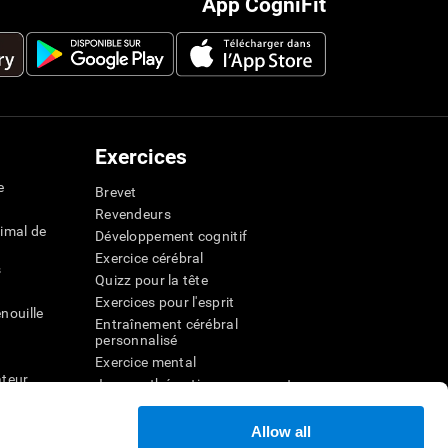
App CogniFit
Exercices
e
Brevet
Revendeurs
imal de
Développement cognitif
Exercice cérébral
s
Quizz pour la tête
Exercices pour l'esprit
nouille
Entraînement cérébral
personnalisé
Exercice mental
ateur
Jeux mathématiques amusants
Compréhension de lecture
ur
Enfants surdoués
Allow all
entale