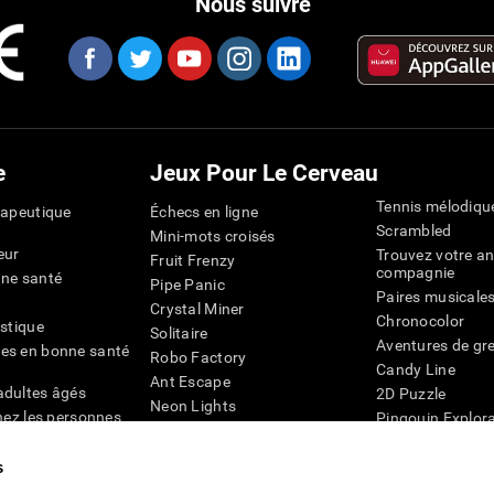
Nous suivre
e
Jeux Pour Le Cerveau
Tennis mélodiqu
rapeutique
Échecs en ligne
Scrambled
Mini-mots croisés
eur
Trouvez votre an
Fruit Frenzy
compagnie
nne santé
Pipe Panic
Paires musicale
Crystal Miner
Chronocolor
istique
Solitaire
Aventures de gre
es en bonne santé
Robo Factory
Candy Line
Ant Escape
adultes âgés
2D Puzzle
Neon Lights
chez les personnes
Pingouin Explor
Rends moi fou
Chiffres
mots croisés visuels
émique
s
Abeille de Coule
Faîtes la paire
4D
Jeux d'agilité m