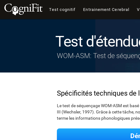
Test cognitif
Entrainement Cerebral
V
Test d'étendu
WOM-ASM: Test de séquen
Spécificités techniques de 
Le test de séquençage WOM-ASM est basé sur 
III (Wechsler, 1997). Grâce à cette tâche, no
terme les informations phonologiques prése
Dém