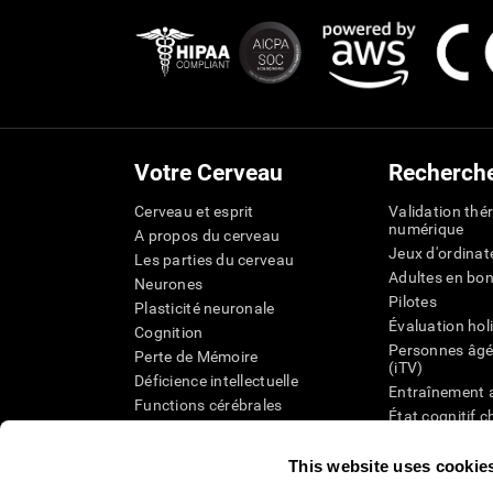
Votre Cerveau
Recherch
Cerveau et esprit
Validation thé
numérique
A propos du cerveau
Jeux d'ordinat
Les parties du cerveau
Adultes en bo
Neurones
Pilotes
Plasticité neuronale
Évaluation hol
Cognition
Personnes âgé
Perte de Mémoire
(iTV)
Déficience intellectuelle
Entraînement 
Functions cérébrales
État cognitif 
Perception
âgées
Attention
Révision syst
This website uses cookie
Taxonomie SG