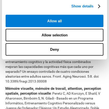
Cimermannova D, Flesher I (2013), Entraînement cognitif
Show details
personnalisé dans les troubles unipolaires et bipolaires : une
étude du fonctionnement cognitif. Frontiers in Human
Neuroscience doi: 10.3389/fnhum.2013.00108.
Allow all
Attention, dénomination, mémoire à court-terme, mémoire
visuelle, mémoire de travail
: Haimov I, Shatil E (2013)
Allow selection
Cognitive Training Improves Sleep Quality and Cognitive Function
among Older Adults with Insomnia. PLoS ONE 8(4): e61390.
doi:10.1371/journal.pone.0061390
Deny
Coordination oeil-main, mémoire visuelle, vitesse de
traitement, balayage visuel, dénomination
: Shatil E (2013). ¿El
entrenamiento cognitivo y la actividad física combinados
mejoran las capacidades cognitivas más que cada uno por
separado? Un ensayo controlado de cuatro condiciones
aleatorias entre adultos sanos. Front. Aging Neurosci. 5:8. doi:
10.3389/fnagi.2013.00008
Mémoire visuelle, mémoire de travail, attention, perception
spatiale, perception visuelle
: Peretz C, AD Korczyn, E Shatil, V
Aharonson, Birnboim S, N. Giladi - Basado en un Programa
Informático, Entrenamiento Cognitivo Personalizado versus
Juegos de Ordenador Clásicos: Un Estudio Aleatorizado, Doble