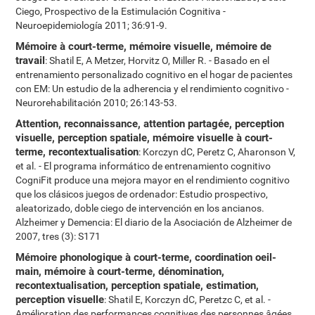
Ciego, Prospectivo de la Estimulación Cognitiva -
Neuroepidemiología 2011; 36:91-9.
Mémoire à court-terme, mémoire visuelle, mémoire de
travail
: Shatil E, A Metzer, Horvitz O, Miller R. - Basado en el
entrenamiento personalizado cognitivo en el hogar de pacientes
con EM: Un estudio de la adherencia y el rendimiento cognitivo -
Neurorehabilitación 2010; 26:143-53.
Attention, reconnaissance, attention partagée, perception
visuelle, perception spatiale, mémoire visuelle à court-
terme, recontextualisation
: Korczyn dC, Peretz C, Aharonson V,
et al. - El programa informático de entrenamiento cognitivo
CogniFit produce una mejora mayor en el rendimiento cognitivo
que los clásicos juegos de ordenador: Estudio prospectivo,
aleatorizado, doble ciego de intervención en los ancianos.
Alzheimer y Demencia: El diario de la Asociación de Alzheimer de
2007, tres (3): S171
Mémoire phonologique à court-terme, coordination oeil-
main, mémoire à court-terme, dénomination,
recontextualisation, perception spatiale, estimation,
perception visuelle
: Shatil E, Korczyn dC, Peretzc C, et al. -
Amélioration des performances cognitives des personnes âgées