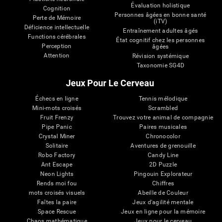
Évaluation holistique
Cognition
Personnes âgées en bonne santé
Perte de Mémoire
(iTV)
Déficience intellectuelle
Entraînement adultes âgés
Functions cérébrales
État cognitif chez les personnes
Perception
âgées
Attention
Révision systémique
Taxonomie SG4D
Jeux Pour Le Cerveau
Échecs en ligne
Tennis mélodique
Mini-mots croisés
Scrambled
Fruit Frenzy
Trouvez votre animal de compagnie
Pipe Panic
Paires musicales
Crystal Miner
Chronocolor
Solitaire
Aventures de grenouille
Robo Factory
Candy Line
Ant Escape
2D Puzzle
Neon Lights
Pingouin Explorateur
Rends moi fou
Chiffres
mots croisés visuels
Abeille de Couleur
Faîtes la paire
Jeux d'agilité mentale
Space Rescue
Jeux en ligne pour la mémoire
Chaos mathématique
Jeux pour le cerveau