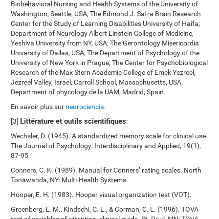
Biobehavioral Nursing and Health Systems of the University of
Washington, Seattle, USA; The Edmond J. Safra Brain Research
Center for the Study of Learning Disabilities University of Haifa;
Department of Neurology Albert Einstein College of Medicine,
Yeshiva University from NY, USA; The Gerontology Misericordia
University of Dallas, USA; The Department of Psychology of the
University of New York in Prague, The Center for Psychobiological
Research of the Max Stern Academic College of Emek Yezreel,
Jezreel Valley, Israel, Carroll School, Massachusetts, USA,
Department of phycology de la UAM, Madrid, Spain.
En savoir plus sur
neurociencia
.
Littérature et outils scientifiques
[3]
:
Wechsler, D. (1945). A standardized memory scale for clinical use.
The Journal of Psychology: Interdisciplinary and Applied, 19(1),
87-95
Conners, C. K. (1989). Manual for Conners’ rating scales. North
Tonawanda, NY: Multi-Health Systems.
Hooper, E. H. (1983). Hooper visual organization test (VOT).
Greenberg, L. M., Kindschi, C. L., & Corman, C. L. (1996). TOVA