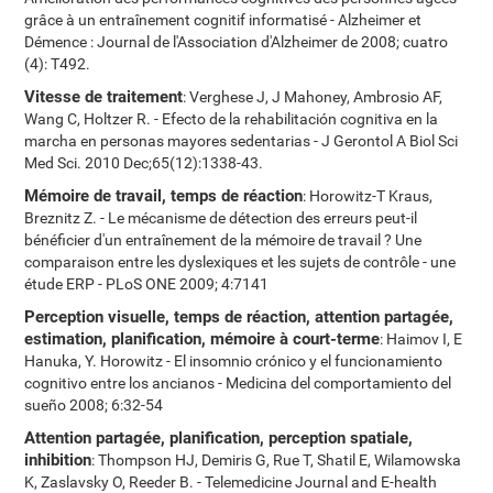
grâce à un entraînement cognitif informatisé - Alzheimer et
Démence : Journal de l'Association d'Alzheimer de 2008; cuatro
(4): T492.
Vitesse de traitement
: Verghese J, J Mahoney, Ambrosio AF,
Wang C, Holtzer R. - Efecto de la rehabilitación cognitiva en la
marcha en personas mayores sedentarias - J Gerontol A Biol Sci
Med Sci. 2010 Dec;65(12):1338-43.
Mémoire de travail, temps de réaction
: Horowitz-T Kraus,
Breznitz Z. - Le mécanisme de détection des erreurs peut-il
bénéficier d'un entraînement de la mémoire de travail ? Une
comparaison entre les dyslexiques et les sujets de contrôle - une
étude ERP - PLoS ONE 2009; 4:7141
Perception visuelle, temps de réaction, attention partagée,
estimation, planification, mémoire à court-terme
: Haimov I, E
Hanuka, Y. Horowitz - El insomnio crónico y el funcionamiento
cognitivo entre los ancianos - Medicina del comportamiento del
sueño 2008; 6:32-54
Attention partagée, planification, perception spatiale,
inhibition
: Thompson HJ, Demiris G, Rue T, Shatil E, Wilamowska
K, Zaslavsky O, Reeder B. - Telemedicine Journal and E-health