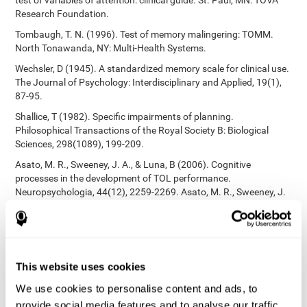
test of variables of attention: clinical guide. St. Paul, MN: TOVA
Research Foundation.
Tombaugh, T. N. (1996). Test of memory malingering: TOMM.
North Tonawanda, NY: Multi-Health Systems.
Wechsler, D (1945). A standardized memory scale for clinical use.
The Journal of Psychology: Interdisciplinary and Applied, 19(1),
87-95.
Shallice, T (1982). Specific impairments of planning.
Philosophical Transactions of the Royal Society B: Biological
Sciences, 298(1089), 199-209.
Asato, M. R., Sweeney, J. A., & Luna, B (2006). Cognitive
processes in the development of TOL performance.
Neuropsychologia, 44(12), 2259-2269. Asato, M. R., Sweeney, J.
A., & Luna, B (2006). Cognitive processes in the development of
TOL performance. Neuropsychologia, 44(12), 2259-2269.
Korkman, M., Kirk, U., & Kemp, S (1998). NEPSY: A developmental
neuropsychological assessment. Psychological Corporation.
This website uses cookies
Korkman, M., Kirk, U., & Kemp, S (1998). Manual for the NEPSY.
San Antonio, TX: Psychological corporation.
We use cookies to personalise content and ads, to
provide social media features and to analyse our traffic.