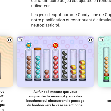
car la difficulté du jeu est ajustée en fon
utilisateur.
Les jeux d'esprit comme Candy Line de Cog
notre planification et contribuent à stimule
neuroplasticité.
ses
Au fur et à mesure que vous
et
augmentez le niveau, il y aura des
re
bouchons qui obstrueront le passage
co
 que
du bonbon vers le vase sélectionné.
ême