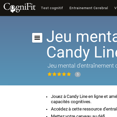
Test cognitif
Entrainement Cerebral
V
Jeu menta
Candy Lin
Jeu mental d'entraînement c
5
Jouez à Candy Line en ligne et amé
capacités cognitives.
Accédez à cette ressource d'entra
Mettez votre cerveau au défi