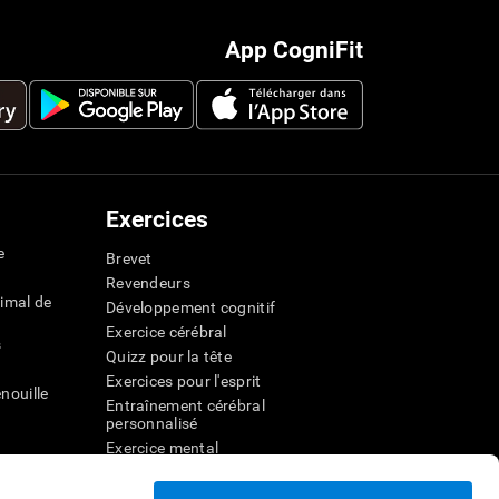
App CogniFit
Exercices
e
Brevet
Revendeurs
imal de
Développement cognitif
Exercice cérébral
s
Quizz pour la tête
Exercices pour l'esprit
nouille
Entraînement cérébral
personnalisé
Exercice mental
ateur
Jeux mathématiques amusants
Compréhension de lecture