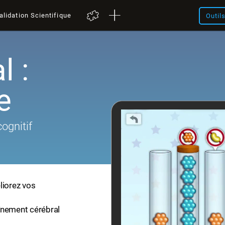
alidation Scientifique
Outil
l :
e
ognitif
liorez vos
înement cérébral