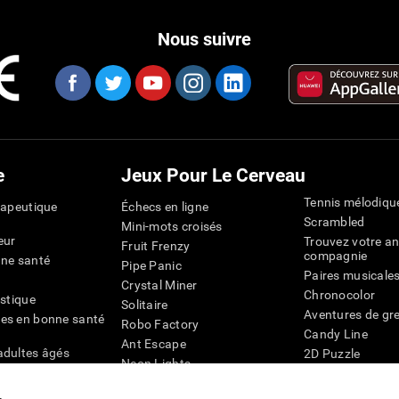
Nous suivre
e
Jeux Pour Le Cerveau
Tennis mélodiqu
rapeutique
Échecs en ligne
Scrambled
Mini-mots croisés
eur
Trouvez votre an
Fruit Frenzy
compagnie
nne santé
Pipe Panic
Paires musicale
Crystal Miner
Chronocolor
istique
Solitaire
Aventures de gre
es en bonne santé
Robo Factory
Candy Line
Ant Escape
adultes âgés
2D Puzzle
Neon Lights
chez les personnes
Pingouin Explor
Rends moi fou
Chiffres