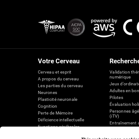
Votre Cerveau
Recherch
Cerveau et esprit
Validation thé
numérique
A propos du cerveau
Jeux d'ordinat
Les parties du cerveau
Adultes en bo
Neurones
Pilotes
Plasticité neuronale
Évaluation hol
Cognition
Personnes âgé
Perte de Mémoire
(iTV)
Déficience intellectuelle
Entraînement 
Functions cérébrales
État cognitif 
Perception
âgées