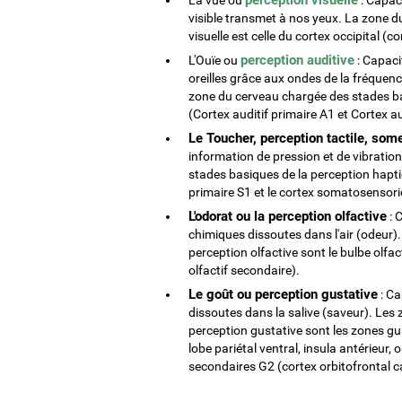
visible transmet à nos yeux. La zone 
visuelle est celle du cortex occipital (c
perception auditive
L'Ouïe ou
: Capacit
oreilles grâce aux ondes de la fréquenc
zone du cerveau chargée des stades bas
(Cortex auditif primaire A1 et Cortex a
Le Toucher, perception tactile, som
information de pression et de vibratio
stades basiques de la perception hapti
primaire S1 et le cortex somatosensorie
L'odorat ou la perception olfactive
: 
chimiques dissoutes dans l'air (odeur)
perception olfactive sont le bulbe olfact
olfactif secondaire).
Le goût ou perception gustative
: Ca
dissoutes dans la salive (saveur). Les
perception gustative sont les zones gus
lobe pariétal ventral, insula antérieur,
secondaires G2 (cortex orbitofrontal ca