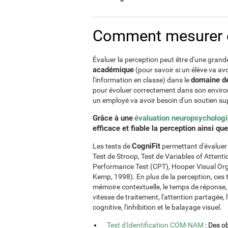
Comment mesurer et
Évaluer la perception peut être d'une grand
académique
(pour savoir si un élève va av
domaine de
l'information en classe) dans le
pour évoluer correctement dans son envir
un employé va avoir besoin d'un soutien su
Grâce à une
évaluation neuropsycholog
efficace et fiable la perception ainsi qu
CogniFit
Les tests de
permettant d'évaluer c
Test de Stroop, Test de Variables of Atte
Performance Test (CPT), Hooper Visual Orga
Kemp, 1998). En plus de la perception, ces 
mémoire contextuelle, le temps de réponse, l
vitesse de traitement, l'attention partagée, l
cognitive, l'inhibition et le balayage visuel.
Test d'Identification COM-NAM
: Des o