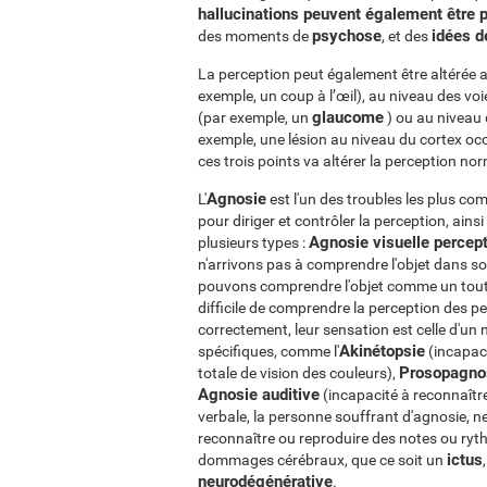
hallucinations peuvent également être 
psychose
idées d
des moments de
, et des
La perception peut également être altéré
exemple, un coup à l’œil), au niveau des voi
glaucome
(par exemple, un
) ou au niveau 
exemple, une lésion au niveau du cortex o
ces trois points va altérer la perception nor
Agnosie
L'
est l'un des troubles les plus co
pour diriger et contrôler la perception, ains
Agnosie visuelle percep
plusieurs types :
n'arrivons pas à comprendre l'objet dans s
pouvons comprendre l'objet comme un tout, ma
difficile de comprendre la perception des pe
correctement, leur sensation est celle d'un n
Akinétopsie
spécifiques, comme l'
(incapac
Prosopagno
totale de vision des couleurs),
Agnosie auditive
(incapacité à reconnaître 
verbale, la personne souffrant d'agnosie, n
reconnaître ou reproduire des notes ou ry
ictus
dommages cérébraux, que ce soit un
neurodégénérative
.