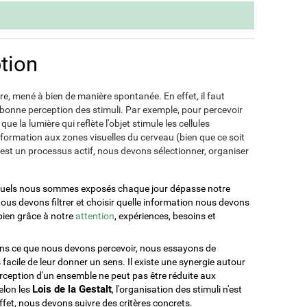
tion
re, mené à bien de manière spontanée. En effet, il faut
 bonne perception des stimuli. Par exemple, pour percevoir
que la lumière qui reflète l'objet stimule les cellules
information aux zones visuelles du cerveau (bien que ce soit
est un processus actif, nous devons sélectionner, organiser
xquels nous sommes exposés chaque jour dépasse notre
 nous devons filtrer et choisir quelle information nous devons
 bien grâce à notre
attention
, expériences, besoins et
ons ce que nous devons percevoir, nous essayons de
s facile de leur donner un sens. Il existe une synergie autour
erception d'un ensemble ne peut pas être réduite aux
Lois de la Gestalt
elon les
, l'organisation des stimuli n'est
ffet, nous devons suivre des critères concrets.