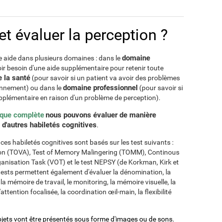
 évaluer la perception ?
domaine
e aide dans plusieurs domaines : dans le
oir besoin d'une aide supplémentaire pour retenir toute
 la santé
(pour savoir si un patient va avoir des problèmes
domaine professionnel
onnement) ou dans le
(pour savoir si
pplémentaire en raison d'un problème de perception).
ique complète
nous pouvons évaluer de manière
e d'autres habiletés cognitives
.
es habiletés cognitives sont basés sur les test suivants :
ntion (TOVA), Test of Memory Malingering (TOMM), Continous
nisation Task (VOT) et le test NEPSY (de Korkman, Kirk et
tests permettent également d'évaluer la dénomination, la
a mémoire de travail, le monitoring, la mémoire visuelle, la
'attention focalisée, la coordination œil-main, la flexibilité
bjets vont être présentés sous forme d'images ou de sons.