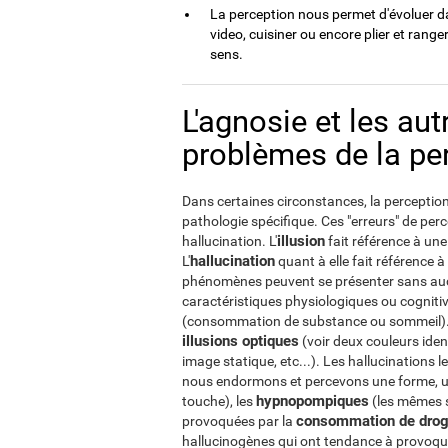
La perception nous permet d'évoluer da
video, cuisiner ou encore plier et range
sens.
L'agnosie et les au
problèmes de la pe
Dans certaines circonstances, la perception 
pathologie spécifique. Ces "erreurs" de perc
illusion
hallucination. L'
fait référence à une
hallucination
L'
quant à elle fait référence 
phénomènes peuvent se présenter sans auc
caractéristiques physiologiques ou cogniti
(consommation de substance ou sommeil). U
illusions optiques
(voir deux couleurs ide
image statique, etc...). Les hallucinations
nous endormons et percevons une forme, u
hypnopompiques
touche), les
(les mêmes s
consommation de drog
provoquées par la
hallucinogènes qui ont tendance à provoquer