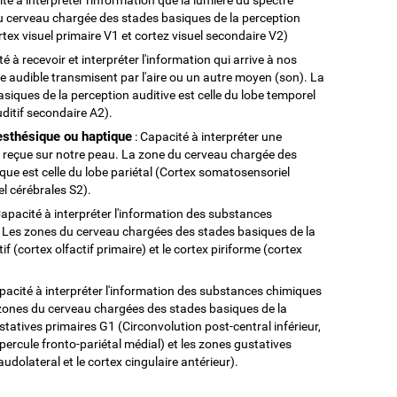
du cerveau chargée des stades basiques de la perception
ortex visuel primaire V1 et cortez visuel secondaire V2)
é à recevoir et interpréter l'information qui arrive à nos
e audible transmisent par l'aire ou un autre moyen (son). La
iques de la perception auditive est celle du lobe temporel
uditif secondaire A2).
esthésique ou haptique
: Capacité à interpréter une
n reçue sur notre peau. La zone du cerveau chargée des
que est celle du lobe pariétal (Cortex somatosensoriel
l cérébrales S2).
Capacité à interpréter l'information des substances
. Les zones du cerveau chargées des stades basiques de la
if (cortex olfactif primaire) et le cortex piriforme (cortex
pacité à interpréter l'information des substances chimiques
 zones du cerveau chargées des stades basiques de la
tatives primaires G1 (Circonvolution post-central inférieur,
 opercule fronto-pariétal médial) et les zones gustatives
udolateral et le cortex cingulaire antérieur).