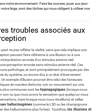
ns notre environnement. Faire les courses, jouer aux jeux-
r notre linge, sont des tâches qui nous obligent à utiliser nos
tres troubles associés aux
rception
peut ne pas refléter la réalité, sans que cela implique une
eption peuvent faire référence à une illusion ou à une
 interprétation erronée d'un stimulus externe réel.
à une perception erronée sans stimulus externe réel. Ces
une pathologie, et sont principalement provoqués par des
ves du système, ou encore dus à un état d'énervement
n exemple d'illusion pourrait être celui des fameuses
ntiques de manière distincte, voir un mouvement sur une
hypnagogiques
 les plus communes sont les
(lorsque nous
n son ou que nous avons la sensation que quelqu'un nous
ensations, mais lorsque nous nous réveillons) et celles
ues hallucinogènes
(comme le LSD ou les champignons
les illusions et
 des hallucinations plus fortes). Toutefois,