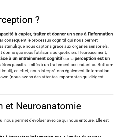
rception ?
pacité à capter, traiter et donner un sens à l'information
par conséquent le processus cognitif qui nous permet
des stimuli que nous captons grâce aux organes sensoriels.
ant donné que nous l'utilisons au quotidien. Heureusement,
âce à un entraînement cognitif
perception est un
car la
êtres passifs, limités à un traitement ascendant ou Bottom-
stimuli), en effet, nous interprétons également l'information
own (nous avons des attentes importantes qui dirigent
n et Neuroanatomie
i nous permet d'évoluer avec ce qui nous entoure. Elle est
té à interpréter l'information que la lumière du spectre