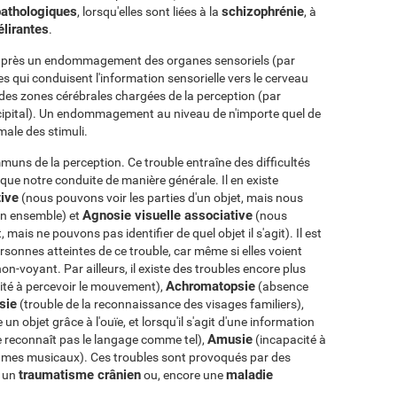
pathologiques
schizophrénie
, lorsqu'elles sont liées à la
, à
élirantes
.
e après un endommagement des organes sensoriels (par
es qui conduisent l'information sensorielle vers le cerveau
des zones cérébrales chargées de la perception (par
ccipital). Un endommagement au niveau de n'importe quel de
male des stimuli.
mmuns de la perception. Ce trouble entraîne des difficultés
i que notre conduite de manière générale. Il en existe
tive
(nous pouvons voir les parties d'un objet, mais nous
Agnosie visuelle associative
on ensemble) et
(nous
is ne pouvons pas identifier de quel objet il s'agit). Il est
rsonnes atteintes de ce trouble, car même si elles voient
on-voyant. Par ailleurs, il existe des troubles encore plus
Achromatopsie
ité à percevoir le mouvement),
(absence
sie
(trouble de la reconnaissance des visages familiers),
un objet grâce à l'ouïe, et lorsqu'il s'agit d'une information
Amusie
e reconnaît pas le langage comme tel),
(incapacité à
thmes musicaux). Ces troubles sont provoqués par des
traumatisme crânien
maladie
, un
ou, encore une