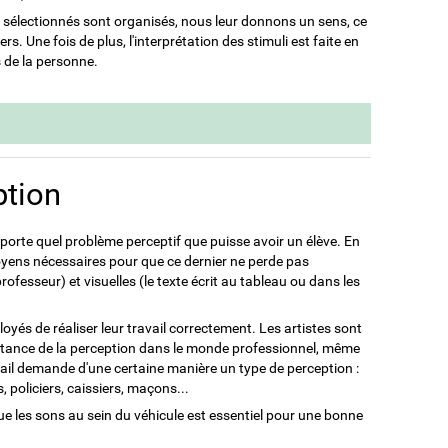
li sélectionnés sont organisés, nous leur donnons un sens, ce
s. Une fois de plus, l'interprétation des stimuli est faite en
s de la personne.
ption
importe quel problème perceptif que puisse avoir un élève. En
moyens nécessaires pour que ce dernier ne perde pas
professeur) et visuelles (le texte écrit au tableau ou dans les
és de réaliser leur travail correctement. Les artistes sont
ortance de la perception dans le monde professionnel, même
ravail demande d'une certaine manière un type de perception :
 policiers, caissiers, maçons...
que les sons au sein du véhicule est essentiel pour une bonne